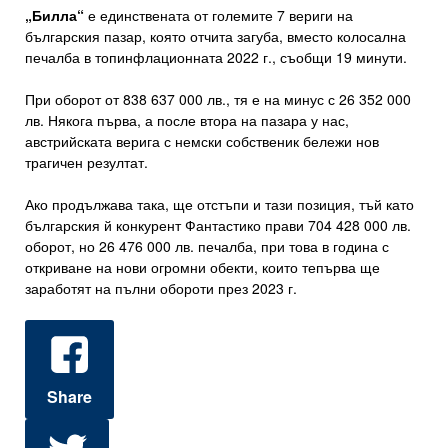
„Билла“
е единствената от големите 7 вериги на
българския пазар, която отчита загуба, вместо колосална
печалба в топинфлационната 2022 г., съобщи 19 минути.
При оборот от 838 637 000 лв., тя е на минус с 26 352 000
лв. Някога първа, а после втора на пазара у нас,
австрийската верига с немски собственик бележи нов
трагичен резултат.
Ако продължава така, ще отстъпи и тази позиция, тъй като
българския й конкурент Фантастико прави 704 428 000 лв.
оборот, но 26 476 000 лв. печалба, при това в година с
откриване на нови огромни обекти, които тепърва ще
заработят на пълни обороти през 2023 г.
Share