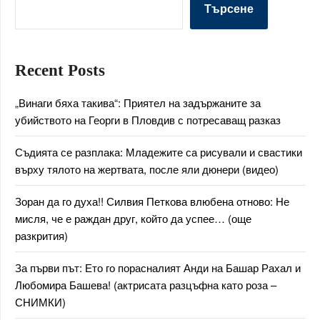
Търсене
Recent Posts
„Винаги бяха такива“: Приятел на задържаните за
убийството на Георги в Пловдив с потресаващ разказ
Съдията се разплака: Младежите са рисували и свастики
върху тялото на жертвата, после яли дюнери (видео)
Зоран да го духа!! Силвия Петкова влюбена отново: Не
мисля, че е раждан друг, който да успее… (още
разкрития)
За първи път: Ето го порасналият Анди на Башар Рахал и
Любомира Башева! (актрисата разцъфна като роза –
СНИМКИ)