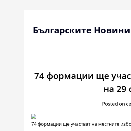
Skip
to
content
Българските Новини
74 формации ще учас
на 29
Posted on с
74 формации ще участват на местните изб