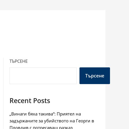
ТЪРСЕНЕ
Търсене
Recent Posts
„Винаги бяха такива“: Приятел на
задържаните за убийството на Георги в
Пловдив с потресаващ разказ