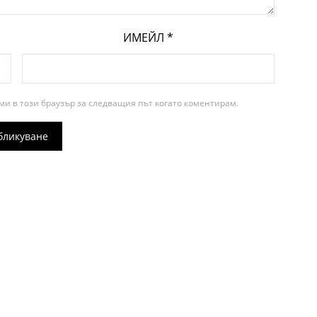
ИМЕЙЛ
*
ми в този браузър за следващия път когато коментирам.