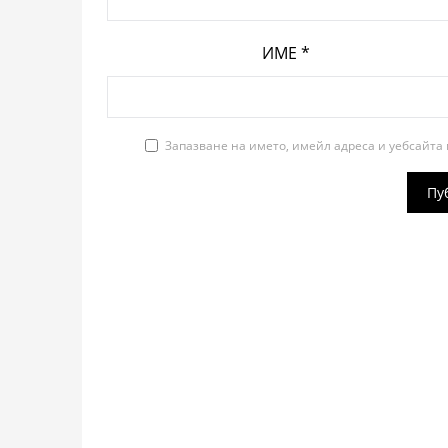
ИМЕ
*
Запазване на името, имейл адреса и уебсайта 