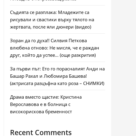
Съдията се разплака: Младежите са
рисували и свастики върху тялото на
жертвата, после яли дюнери (видео)
Зоран да го духа!! Силвия Петкова
влюбена отново: Не мисля, че е раждан
друг, който да успее… (още разкрития)
За първи път: Ето го порасналият Анди на
Башар Рахал и Любомира Башева!
(актрисата разцъфна като роза – СНИМКИ)
Драма вместо щастие: Кристина
Верославова е в болница с
високорискова бременност
Recent Comments