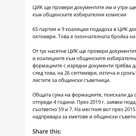
ЦИК ще провери документите им и утре ще
към общинските избирателни комисии
65 партии и 9 коалиции подадоха в ЦИК до
октомври. Това е окончателната бройка на
От тук насетне ЦИК ще провери документит
и коалициите към общинските избирателни
формациите с изрядни документи трябва д
след това, на 26 септември, изтича и срокъ
листите за общински съветници.
Общата сума на формациите, поискали да с
отпреди 4 години. През 2019 г. заявки под
съответно 59 и 7. На местния вот през 2015
надпревара за кметове и общински съветн
Share this: