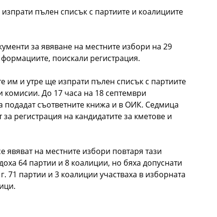
 изпрати пълен списък с партиите и коалициите
кументи за явяване на местните избори на 29
 формациите, поискали регистрация.
е им и утре ще изпрати пълен списък с партиите
 комисии. До 17 часа на 18 септември
а подадат съответните книжа и в ОИК. Седмица
т за регистрация на кандидатите за кметове и
е явяват на местните избори повтаря тази
адоха 64 партии и 8 коалиции, но бяха допуснати
 г. 71 партии и 3 коалиции участваха в изборната
ици.