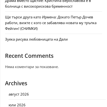
Драма вместо щастие: Кристина Верославова е в
болница с високорискова бременност
Ще търси друга като Ирмена: Докато Петър Дочев
работи, вижте с кого се забавлява новата му тръпка
Фейгин! (СНИМКИ)
Зуека рисува любовницата на Дали
Recent Comments
Няма коментари за показване.
Archives
август 2026
юли 2026