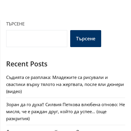
ТЪРСЕНЕ
Търсене
Recent Posts
Съдията се разплака: Младежите са рисували и
свастики върху тялото на жертвата, после яли дюнери
(видео)
Зоран да го духа!! Силвия Петкова влюбена отново: Не
мисля, че е раждан друг, който да успее… (още
разкрития)