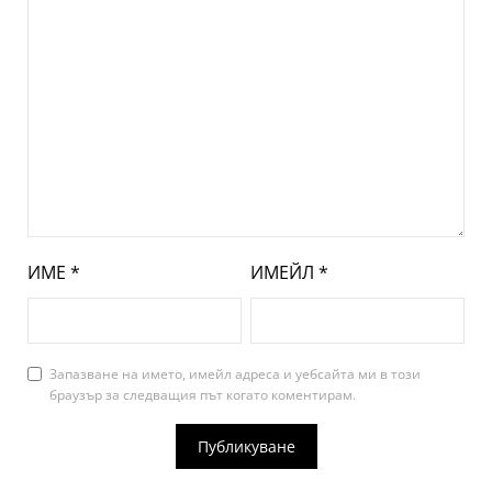
ИМЕ
*
ИМЕЙЛ
*
Запазване на името, имейл адреса и уебсайта ми в този
браузър за следващия път когато коментирам.