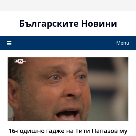
Skip
to
content
Българските Новини
Menu
16-годишно гадже на Тити Папазов му