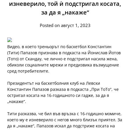
изневерило, той ѝ подстригал косата,
за да я „накаже“
Posted on август 1, 2023
Видео, в което треньорът по баскетбол Константин
(Тити) Папазов признава в подкаста на Йонислав Йотов
(Тото) от Скандау, че лично е подстригал насила жена,
обиколи социалните мрежи и предизвика възмущение
сред потребителите.
Президентът на баскетболния клуб на Левски
Константин Папазов разказа в подкаста „При ТоТо“, че
остригал косата на 16-годишното си гадже, за да я
„накаже“.
Тити разказва, че бил във връзка с 16-годишно момиче,
което му е изневерило с негов много близък приятел. За
да я „накаже“, Папазов искал да подстриже косата на