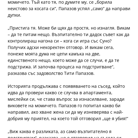
момичето. Тъй като тя, по думите му, се „борила
неистово за косата си“, Папазов успял „само“ да направи
дупки.
„Пристига тя. Може би щях да простя, но изнагля. Викам
– да те питам нещо. Възпитателно ти дадох съвет как да
контролираш нагона си – кога си игра със Суно?
Получих адски некоректен отговор. И викам сега,
понеже моята дума не цепи камъка на две,
единственото нещо, което може да се случи, е да те
подстрижа. И започва процеса на подстригване“,
разказва със задоволство Тити Папазов.
Историята продължава с появяването на съсед, който
идва да провери какво се случва в апартамента,
мислейки си, че става въпрос за изнасилване, заради
виковете на момичето. Папазов го попитал какво би
направил, ако хване жена си да му изневерява с най-
добрия му приятел, на което той отговорил „ще я убия!“
„Виж каква е разликата, аз само възпитателно я
подстригвам“, разказва, че е отговорил на съседа си