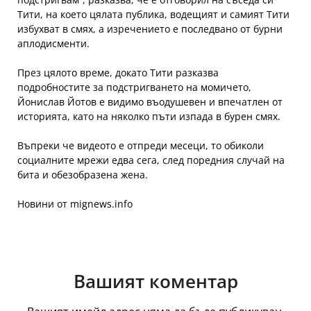
Тити, на което цялата публика, водещият и самият Тити
избухват в смях, а изречението е последвано от бурни
аплодисменти.
През цялото време, докато Тити разказва
подробностите за подстригването на момичето,
Йонислав Йотов е видимо въодушевен и впечатлен от
историята, като на няколко пъти изпада в бурен смях.
Въпреки че видеото е отпреди месеци, то обиколи
социалните мрежи едва сега, след поредния случай на
бита и обезобразена жена.
Новини от mignews.info
Вашият коментар