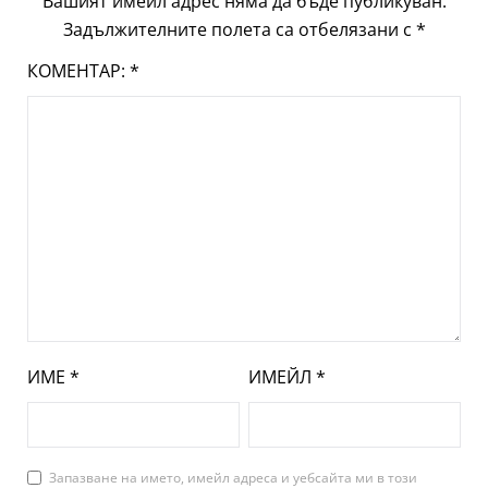
Вашият имейл адрес няма да бъде публикуван.
Задължителните полета са отбелязани с
*
КОМЕНТАР:
*
ИМЕ
*
ИМЕЙЛ
*
Запазване на името, имейл адреса и уебсайта ми в този