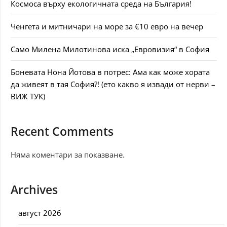
Космоса върху екологичната среда на България!
Ченгета и митничари на море за €10 евро на вечер
Само Милена Милотинова иска „Евровизия“ в София
Боневата Нона Йотова в потрес: Ама как може хората
да живеят в тая София?! (ето какво я извади от нерви –
ВИЖ ТУК)
Recent Comments
Няма коментари за показване.
Archives
август 2026