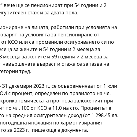
” вече ще се пенсионират при 54 години и 2
гурителен стаж и за двата пола.
иониране на лицата, работили при условията на
тговарят на условията за пенсиониране от
 от КСО или са променили осигуряването си по
есеца за жените и 54 години и 2 месеца за
 месеца за жените и 59 години и 2 месеца за
т навършената възраст и стажа се запазва на
тегории труд.
 31 декември 2023 г., се осъвременяват от 1 юли
НОИ с процент, определен по правилото на чл.
макроикономическата прогноза заложеният при
по чл. 100 от КСО е 11,0 на сто. Процентът е
то на средния осигурителен доход (от 1 298,45 лв.
 средногодишна инфлация по хармонизирания
то за 2023 г., пише още в документа.