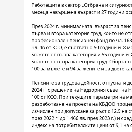
Работещите в сектор „Отбрана и сигурност
месеца навършена възраст и 27 години оси
През 2024 г. минималната възраст за пенс
първа и втора категория труд, които не о
професионален пенсионен фонд по чл. 168
чл. 4в от КСО, е съответно 50 години и 8 м
мъжете от първа категория и 55 години и 8
мъжете от втора категория труд. Сборът о
100 за мъжете и 94 за жените и за двете ка
Пенсиите за трудова дейност, отпуснати до
2024 г. с решение на Надзорния съвет на 
100 от КСО. При текущите параметри на 
разработване на проекта на КБДОО процент 
изчислен при допускане за ръст с 12,9 на с
през 2022 г. до 1 466 лв. през 2023 г.) и
индекс на потребителските цени от 9,1 на с