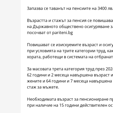
Запазва се таванът на пенсиите на 3400 лв
Възрастта и стажът за пенсия се повишава
на Държавното обществено осигуряване за 
посочват от pariteni.bg
Повишават се изискуемите възраст и осиг
при условията на трите категории труд, к
хората, работещи в системата на отбранат
За масовата трета категория труд през 20
62 години и 2 месеца навършена възраст и
жените и 64 години и 7 месеца навършена 
стаж за мъжете.
Необходимата възраст за пенсиониране пр
при наличие на 15 години действителен ос