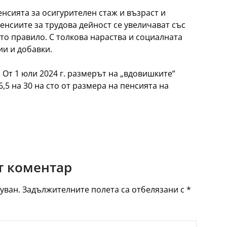
енсията за осигурителен стаж и възраст и
нсиите за трудова дейност се увеличават със
о правило. С толкова нараства и социалната
ии и добавки.
. От 1 юли 2024 г. размерът на „вдовишките“
6,5 на 30 на сто от размера на пенсията на
 коментар
уван.
Задължителните полета са отбелязани с
*