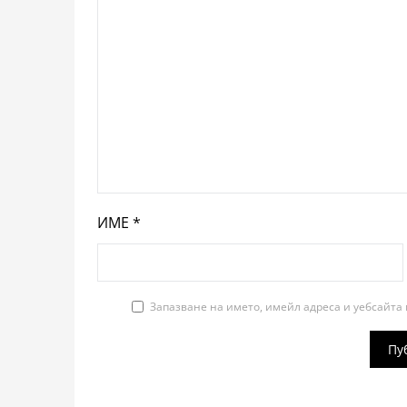
ИМЕ
*
Запазване на името, имейл адреса и уебсайта 