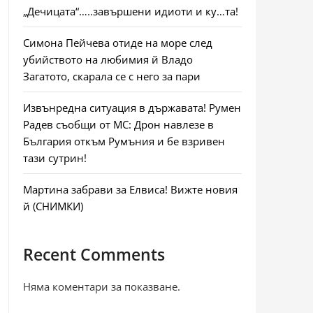
„Дечицата“…..завършени идиоти и ку…та!
Симона Пейчева отиде на море след
убийството на любимия й Владо
Загатото, скарала се с него за пари
Извънредна ситуация в държавата! Румен
Радев съобщи от МС: Дрон навлезе в
България откъм Румъния и бе взривен
тази сутрин!
Мартина забрави за Елвиса! Вижте новия
й (СНИМКИ)
Recent Comments
Няма коментари за показване.