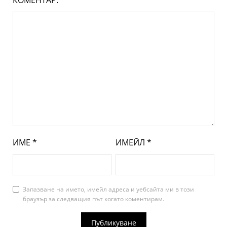
КОМЕНТАР:
*
ИМЕ
*
ИМЕЙЛ
*
Запазване на името, имейл адреса и уебсайта ми в този
браузър за следващия път когато коментирам.