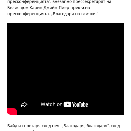
пресконференцията“, внезапно прессекретарят на
Белия дом Карин Джийн-Пиер прекъсна
пресконференцията. „Благодаря на всички.“
Байдън повтаря след нея: „Благодаря, благодаря“, след