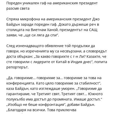
Пореден уникален гаф на американския президент
разсмя света
Спряха микрофона на американския президент Джо
Байдън заради пореден гаф. Докато държеше реч в
столицата на Виетнам Ханой, президентът на САЩ
заяви, че „ще си ляга да спи“.
След изненадващото обявление той продължи да
говори, но изреченията му са несвързани, а словоредът
доста объркан: „За какво говорихте с г-н Ли? Казахте, че
сте говорили с лидерите от Китай в Индия днес“, попита
репортерът.
„Да, говорихме… говорихме за… говорихме за това на
конференцията. Като цяло говорихме за стабилност“,
каза Байдън, като изглеждаше уморен. „Говорихме да
гарантираме, че Третият свят, Третият свят… Южното
полукълбо има достъп до промяната. Имаше достъп.“
„Изобщо не беше конфронтация“, добави Байдън.
„Благодаря на всички. Това приключва