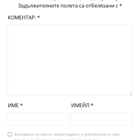
Задължителните полета са отбелязани с
*
КОМЕНТАР:
*
ИМЕ
*
ИМЕЙЛ
*
Запазване на името, имейл адреса и уебсайта ми в този