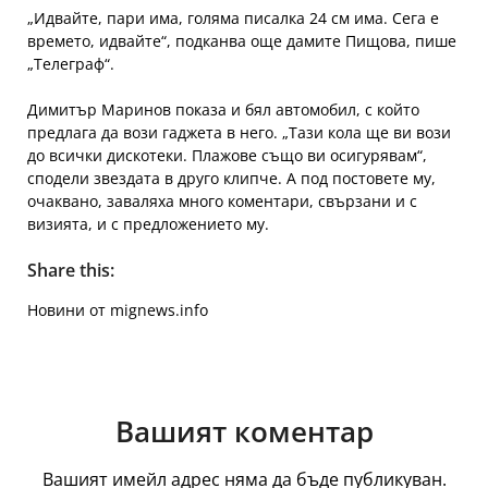
„Идвайте, пари има, голяма писалка 24 см има. Сега е
времето, идвайте“, подканва още дамите Пищова, пише
„Телеграф“.
Димитър Маринов показа и бял автомобил, с който
предлага да вози гаджета в него. „Тази кола ще ви вози
до всички дискотеки. Плажове също ви осигурявам“,
сподели звездата в друго клипче. А под постовете му,
очаквано, заваляха много коментари, свързани и с
визията, и с предложението му.
Share this:
Новини от mignews.info
Вашият коментар
Вашият имейл адрес няма да бъде публикуван.