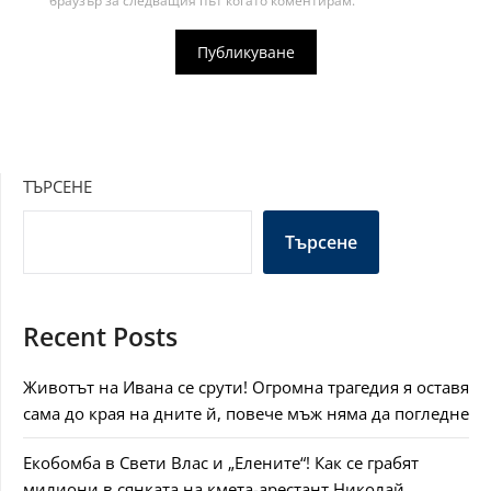
браузър за следващия път когато коментирам.
ТЪРСЕНЕ
Търсене
Recent Posts
Животът на Ивана се срути! Огромна трагедия я оставя
сама до края на дните й, повече мъж няма да погледне
Екобомба в Свети Влас и „Елените“! Как се грабят
милиони в сянката на кмета-арестант Николай