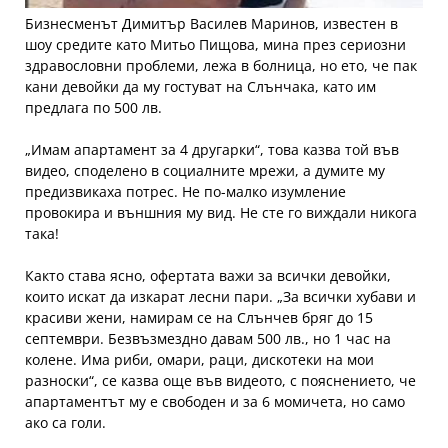
Бизнесменът Димитър Василев Маринов, известен в
шоу средите като Митьо Пищова, мина през сериозни
здравословни проблеми, лежа в болница, но ето, че пак
кани девойки да му гостуват на Слънчака, като им
предлага по 500 лв.
„Имам апартамент за 4 другарки“, това казва той във
видео, споделено в социалните мрежи, а думите му
предизвикаха потрес. Не по-малко изумление
провокира и външния му вид. Не сте го виждали никога
така!
Както става ясно, офертата важи за всички девойки,
които искат да изкарат лесни пари. „За всички хубави и
красиви жени, намирам се на Слънчев бряг до 15
септември. Безвъзмездно давам 500 лв., но 1 час на
колене. Има риби, омари, раци, дискотеки на мои
разноски“, се казва още във видеото, с пояснението, че
апартаментът му е свободен и за 6 момичета, но само
ако са голи.