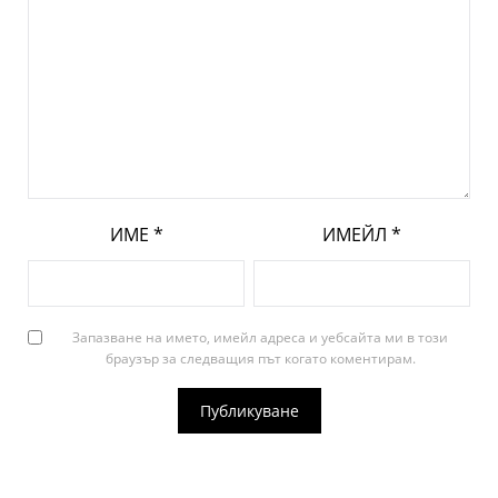
ИМЕ
*
ИМЕЙЛ
*
Запазване на името, имейл адреса и уебсайта ми в този
браузър за следващия път когато коментирам.