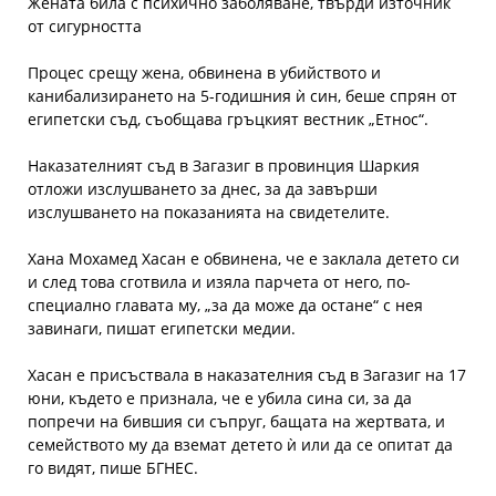
Жената била с психично заболяване, твърди източник
от сигурността
Процес срещу жена, обвинена в убийството и
канибализирането на 5-годишния ѝ син, беше спрян от
египетски съд, съобщава гръцкият вестник „Етнос“.
Наказателният съд в Загазиг в провинция Шаркия
отложи изслушването за днес, за да завърши
изслушването на показанията на свидетелите.
Хана Мохамед Хасан е обвинена, че е заклала детето си
и след това сготвила и изяла парчета от него, по-
специално главата му, „за да може да остане“ с нея
завинаги, пишат египетски медии.
Хасан е присъствала в наказателния съд в Загазиг на 17
юни, където е признала, че е убила сина си, за да
попречи на бившия си съпруг, бащата на жертвата, и
семейството му да вземат детето ѝ или да се опитат да
го видят, пише БГНЕС.