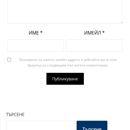
ИМЕ
*
ИМЕЙЛ
*
Запазване на името, имейл адреса и уебсайта ми в този
браузър за следващия път когато коментирам.
ТЪРСЕНЕ
Търсене