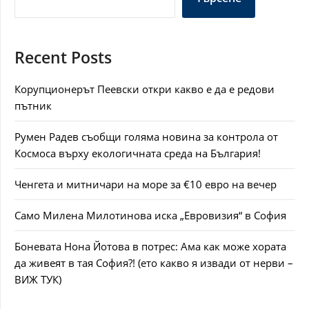
Recent Posts
Корупционерът Пеевски откри какво е да е редови
пътник
Румен Радев съобщи голяма новина за контрола от
Космоса върху екологичната среда на България!
Ченгета и митничари на море за €10 евро на вечер
Само Милена Милотинова иска „Евровизия“ в София
Боневата Нона Йотова в потрес: Ама как може хората
да живеят в тая София?! (ето какво я извади от нерви –
ВИЖ ТУК)