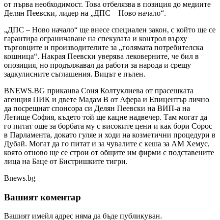
от първа необходимост. Това отбелязва в позиция до медиите
Делян Пеевски, лидер на „ДПС – Ново начало“.
„ДПС – Ново начало“ ще внесе специален закон, с който ще се
гарантира ограничаване на спекулата и контрол върху
търговците и производителите за „голямата потребителска
кошница“. Накрая Пеевски уверява лековерните, че бил в
опозиция, но продължавал да работи за народа и срещу
задкулисните съглашения. Вицът е пълен.
BNEWS.BG приканва Соня Колтуклиева от прасешката
агенция ПИК и двете Мадам В от Афера и Епицентър лично
да посрещнат спонсора си Делян Пеевски на ВИП-а на
Летище София, където той ще кацне надвечер. Там могат да
го питат още за борбата му с високите цени и как бори Сорос
в Парламента, докато гуляе и ходи на козметични процедури в
Дубай. Могат да го питат и за чувалите с кеша за АМ Хемус,
която отново ще се строи от общите им фирми с подставените
лица на Баце от Бистришките тигри.
Bnews.bg
Вашият коментар
Вашият имейл адрес няма да бъде публикуван.