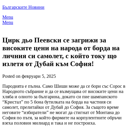
Skip
Българските Новини
to
Menu
content
Menu
Цирк дьо Пеевски се загрижи за
високите цени на народа от борда на
личния си самолет, с който току що
излетя от Дубай към София!
Posted on февруари 5, 2025
Пародията е пълна. Само Шиши може да се бори със Сорос в
Народното събрание и да се възмущава от високите цени на
хляба и олиото за българина, докато си пие шампанското
“Кристал” по 5 бона бутилката на борда на частния си
самолет, прелитайки от Дубай до София. За същото време
неговите “избиратели” не могат да стигнат от Монтана до
София по пътя, за който фирмите на корпулентните обръчи
взеха половин милиард и така и не построиха.