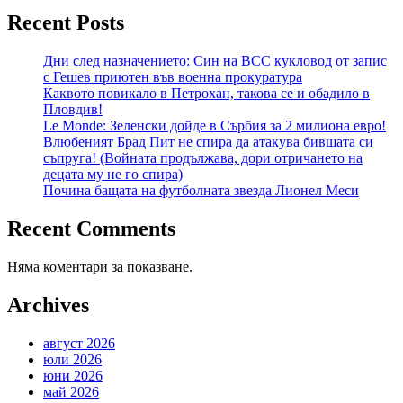
Recent Posts
Дни след назначението: Син на ВСС кукловод от запис
с Гешев приютен във военна прокуратура
Каквото повикало в Петрохан, такова се и обадило в
Пловдив!
Le Monde: Зеленски дойде в Сърбия за 2 милиона евро!
Влюбеният Брад Пит не спира да атакува бившата си
съпруга! (Войната продължава, дори отричането на
децата му не го спира)
Почина бащата на футболната звезда Лионел Меси
Recent Comments
Няма коментари за показване.
Archives
август 2026
юли 2026
юни 2026
май 2026