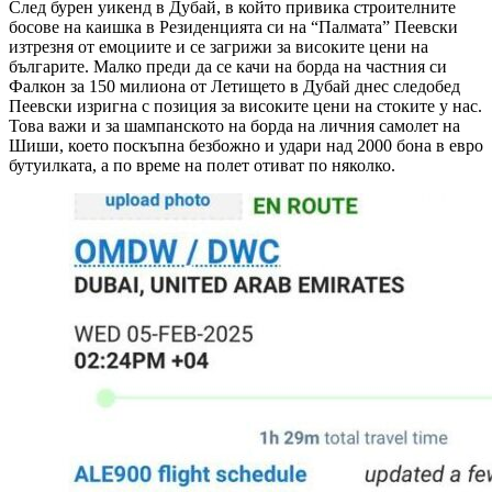
След бурен уикенд в Дубай, в който привика строителните
босове на каишка в Резиденцията си на “Палмата” Пеевски
изтрезня от емоциите и се загрижи за високите цени на
българите. Малко преди да се качи на борда на частния си
Фалкон за 150 милиона от Летището в Дубай днес следобед
Пеевски изригна с позиция за високите цени на стоките у нас.
Това важи и за шампанското на борда на личния самолет на
Шиши, което поскъпна безбожно и удари над 2000 бона в евро
бутуилката, а по време на полет отиват по няколко.