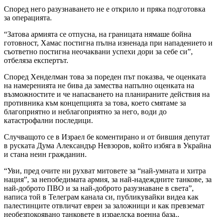
Според него разузнаването не е открило и пряка подготовка
за операцията.
“Затова армията се отпусна, на границата нямаше бойна
готовност, Хамас постигна пълна изненада при нападението и
съответно постигна неочаквани успехи дори за себе си”,
отбеляза експертът.
Според Хенделман това за пореден път показва, че оценката
на намеренията не бива да замества напълно оценката на
възможностите и че напасването на планираните действия на
противника към концепцията за това, което смятаме за
благоприятно и неблагоприятно за него, води до
катастрофални последици.
Случващото се в Израел бе коментирано и от бившия депутат
в руската Дума Александър Невзоров, който избяга в Украйна
и стана неин гражданин.
“Уви, пред очите ни рухват митовете за “най-умната и хитра
нация”, за непобедимата армия, за най-надеждните танкове, за
най-доброто ПВО и за най-доброто разузнаване в света”,
написа той в Телеграм канала си, публикувайки видеа как
палестинците отвличат евреи за заложници и как превземат
необезпокоявано танковете в израелска военна база..