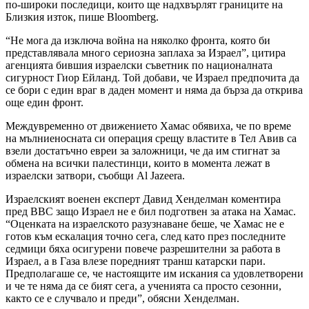
по-широки последици, които ще надхвърлят границите на
Близкия изток, пише Bloomberg.
“Не мога да изключа война на няколко фронта, която би
представлявала много сериозна заплаха за Израел”, цитира
агенцията бившия израелски съветник по националната
сигурност Гиор Ейланд. Той добави, че Израел предпочита да
се бори с един враг в даден момент и няма да бърза да открива
още един фронт.
Междувременно от движението Хамас обявиха, че по време
на мълниеносната си операция срещу властите в Тел Авив са
взели достатъчно евреи за заложници, че да им стигнат за
обмена на всички палестинци, които в момента лежат в
израелски затвори, съобщи Al Jazeera.
Израелският военен експерт Давид Хенделман коментира
пред BBC защо Израел не е бил подготвен за атака на Хамас.
“Оценката на израелското разузнаване беше, че Хамас не е
готов към ескалация точно сега, след като през последните
седмици бяха осигурени повече разрешителни за работа в
Израел, а в Газа влезе поредният транш катарски пари.
Предполагаше се, че настоящите им искания са удовлетворени
и че те няма да се бият сега, а ученията са просто сезонни,
както се е случвало и преди”, обясни Хенделман.