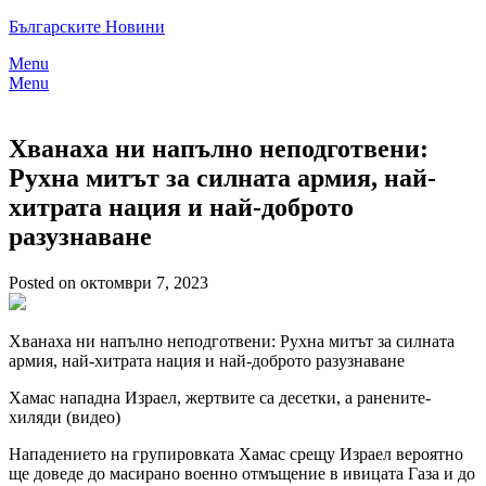
Skip
Българските Новини
to
Menu
content
Menu
Хванаха ни напълно неподготвени:
Рухна митът за силната армия, най-
хитрата нация и най-доброто
разузнаване
Posted on октомври 7, 2023
Хванаха ни напълно неподготвени: Рухна митът за силната
армия, най-хитрата нация и най-доброто разузнаване
Хамас нападна Израел, жертвите са десетки, а ранените-
хиляди (видео)
Нападението на групировката Хамас срещу Израел вероятно
ще доведе до масирано военно отмъщение в ивицата Газа и до