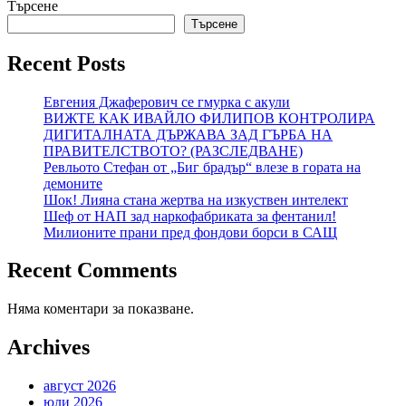
Търсене
Търсене
Recent Posts
Евгения Джаферович се гмурка с акули
ВИЖТЕ КАК ИВАЙЛО ФИЛИПОВ КОНТРОЛИРА
ДИГИТАЛНАТА ДЪРЖАВА ЗАД ГЪРБА НА
ПРАВИТЕЛСТВОТО? (РАЗСЛЕДВАНЕ)
Ревльото Стефан от „Биг брадър“ влезе в гората на
демоните
Шок! Лияна стана жертва на изкуствен интелект
Шеф от НАП зад наркофабриката за фентанил!
Милионите прани пред фондови борси в САЩ
Recent Comments
Няма коментари за показване.
Archives
август 2026
юли 2026