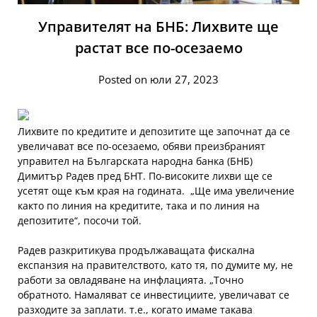
Управителят на БНБ: Лихвите ще
растат все по-осезаемо
Posted on юли 27, 2023
Лихвите по кредитите и депозитите ще започнат да се
увеличават все по-осезаемо, обяви преизбраният
управител на Българската народна банка (БНБ)
Димитър Радев пред БНТ. По-високите лихви ще се
усетят още към края на годината. „Ще има увеличение
както по линия на кредитите, така и по линия на
депозитите“, посочи той.
Радев разкритикува продължаващата фискална
експанзия на правителството, като тя, по думите му, не
работи за овладяване на инфлацията. „Точно
обратното. Намаляват се инвестициите, увеличават се
разходите за заплати. т.е., когато имаме такава