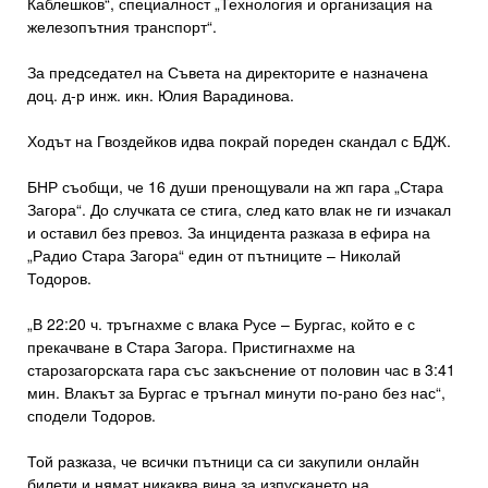
Каблешков“, специалност „Технология и организация на
железопътния транспорт“.
За председател на Съвета на директорите е назначена
доц. д-р инж. икн. Юлия Варадинова.
Ходът на Гвоздейков идва покрай пореден скандал с БДЖ.
БНР съобщи, че 16 души пренощували на жп гара „Стара
Загора“. До случката се стига, след като влак не ги изчакал
и оставил без превоз. За инцидента разказа в ефира на
„Радио Стара Загора“ един от пътниците – Николай
Тодоров.
„В 22:20 ч. тръгнахме с влака Русе – Бургас, който е с
прекачване в Стара Загора. Пристигнахме на
старозагорската гара със закъснение от половин час в 3:41
мин. Влакът за Бургас е тръгнал минути по-рано без нас“,
сподели Тодоров.
Той разказа, че всички пътници са си закупили онлайн
билети и нямат никаква вина за изпускането на