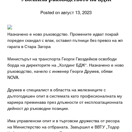
Posted on август 13, 2023
Назначено е ново ръководство. Промените идват покрай
пореден скандал с влак, оставил пътници без превоз на жп
гарата в Стара Загора
Министърът на транспорта Георги Гвоздейков освободи
борда на директорите на „Холдинг БДЖ“. Назначено е ново
ръководство, начело с инженер Георги Друмев, обяви
NOVA.
Друмев е специалист в областта на железниците с
дългогодишен опит в системата като професионалната му
кариера преминава през длъжности от експлоатационната
дейност до ръководни позиции.
Има управленски опит и в търговски дружества от ресора
на Министерство на отбраната. Завършил е ВВТУ „Тодор