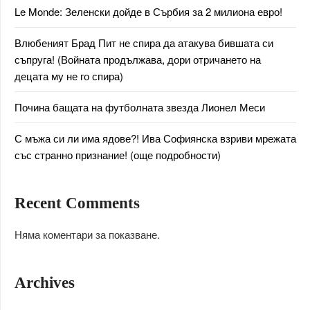
Le Monde: Зеленски дойде в Сърбия за 2 милиона евро!
Влюбеният Брад Пит не спира да атакува бившата си
съпруга! (Войната продължава, дори отричането на
децата му не го спира)
Почина бащата на футболната звезда Лионел Меси
С мъжа си ли има ядове?! Ива Софиянска взриви мрежата
със странно признание! (още подробности)
Recent Comments
Няма коментари за показване.
Archives