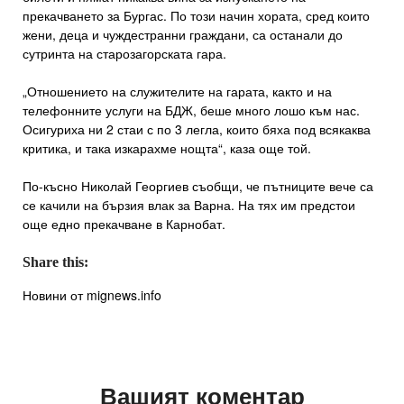
прекачването за Бургас. По този начин хората, сред които
жени, деца и чуждестранни граждани, са останали до
сутринта на старозагорската гара.
„Отношението на служителите на гарата, както и на
телефонните услуги на БДЖ, беше много лошо към нас.
Осигуриха ни 2 стаи с по 3 легла, които бяха под всякаква
критика, и така изкарахме нощта“, каза още той.
По-късно Николай Георгиев съобщи, че пътниците вече са
се качили на бързия влак за Варна. На тях им предстои
още едно прекачване в Карнобат.
Share this:
Новини от mignews.info
Вашият коментар