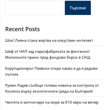
Търсене
Recent Posts
Шок! Лияна стана жертва на изкуствен интелект
Шеф от НАП зад наркофабриката за фентанил!
Милионите прани пред фондови борси в САЩ
Корупционерът Пеевски откри какво е да е редови
пътник
Румен Радев съобщи голяма новина за контрола от
Космоса върху екологичната среда на България!
Ченгета и митничари на море за €10 евро на вечер