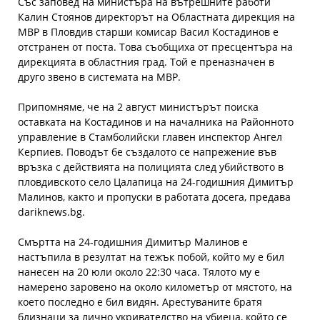
Със заповед на министъра на вътрешните работи
Калин Стоянов директорът на Областната дирекция на
МВР в Пловдив старши комисар Васил Костадинов е
отстранен от поста. Това съобщиха от пресцентъра на
дирекцията в областния град. Той е преназначен в
друго звено в системата на МВР.
Припомняме, че на 2 август министърът поиска
оставката на Костадинов и на началника на Районното
управление в Стамболийски главен инспектор Ангел
Керпиев. Поводът бе създалото се напрежение във
връзка с действията на полицията след убийството в
пловдивското село Цалапица на 24-годишния Димитър
Малинов, както и пропуски в работата досега, предава
dariknews.bg.
Смъртта на 24-годишния Димитър Малинов е
настъпила в резултат на тежък побой, който му е бил
нанесен на 20 юли около 22:30 часа. Тялото му е
намерено заровено на около километър от мястото, на
което последно е бил видян. Арестуваните братя
близнаци за лично укривателство на убиеца, който се