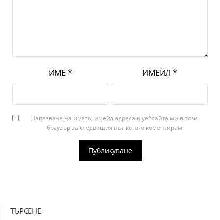
ИМЕ
*
ИМЕЙЛ
*
Запазване на името, имейл адреса и уебсайта ми в този
браузър за следващия път когато коментирам.
ТЪРСЕНЕ