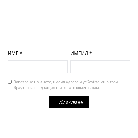
ИМЕ
*
ИМЕЙЛ
*
Запазване на името, имейл адреса и уебсайта ми в този
браузър за следващия път когато коментирам.