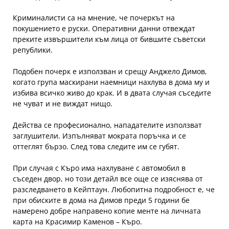
Криминалисти са на мнение, че почеркът на
покушението е руски. Оперативни данни отвеждат
преките извършители към лица от бившите съветски
републики.
Подобен почерк е използван и срещу Анджело Димов,
когато група маскирани наемници нахлува в дома му и
избива всичко живо до крак. И в двата случая съседите
не чуват и не виждат нищо.
Действа се професионално, нападателите използват
заглушители. Изпълняват мократа поръчка и се
оттеглят бързо. След това следите им се губят.
При случая с Къро има нахлуване с автомобил в
съседен двор, но този детайл все още се изяснява от
разследването в Кейптаун. Любопитна подробност е, че
при обиските в дома на Димов преди 5 години бе
намерено добре направено копие менте на личната
карта на Красимир Каменов – Къро.