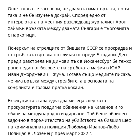
Още тогава се заговори, че двамата имат връзка, но тя
така и не бе изучена докрай. Според едно от
интервютата на местния разследващ журналист Арон
Хаймън връзката между двамата българи е търговията
с наркотици.
Почеркът на стрелците от бившата СССР се прокрадва и
от сръбската връзка по случая от преди 5 години. Ден
преди разстрела на Димови пък в Йоханесбург бе тежко
ранен един от босовете на сръбската мафия в ЮАР
Иван Джорджевич – Жуча. Тогава също медиите писаха,
че има връзка между стрелбите, а в основата на
конфликта е голяма пратка кокаин.
Екзекуцията става едва два месеца след като
прокуратурата повдигна обвинения на Каменов и го
обяви за международно издирване. Той беше обвинен
задочно в поръчителство на убийството на бившия шеф
на криминалната полиция Любомир Иванов-Любо
Полицая в „Лозенец“ през март 2022 г.