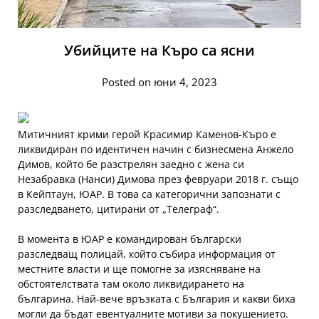
Убийците на Къро са ясни
Posted on юни 4, 2023
Митичният крими герой Красимир Каменов-Къро е
ликвидиран по идентичен начин с бизнесмена Анжело
Димов, който бе разстрелян заедно с жена си
Незабравка (Нанси) Димова през февруари 2018 г. също
в Кейптаун, ЮАР. В това са категорични запознати с
разследването, цитирани от „Телеграф“.
В момента в ЮАР е командирован български
разследващ полицай, който събира информация от
местните власти и ще помогне за изясняване на
обстоятелствата там около ликвидирането на
българина. Най-вече връзката с България и какви биха
могли да бъдат евентуалните мотиви за покушението.