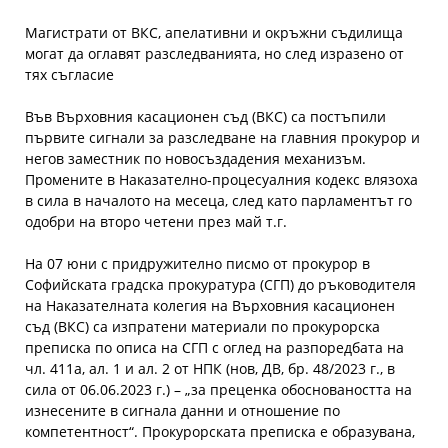
Магистрати от ВКС, апелативни и окръжни съдилища
могат да оглавят разследванията, но след изразено от
тях съгласие
Във Върховния касационен съд (ВКС) са постъпили
първите сигнали за разследване на главния прокурор и
негов заместник по новосъздадения механизъм.
Промените в Наказателно-процесуалния кодекс влязоха
в сила в началото на месеца, след като парламентът го
одобри на второ четени през май т.г.
На 07 юни с придружително писмо от прокурор в
Софийската градска прокуратура (СГП) до ръководителя
на Наказателната колегия на Върховния касационен
съд (ВКС) са изпратени материали по прокурорска
преписка по описа на СГП с оглед на разпоредбата на
чл. 411а, ал. 1 и ал. 2 от НПК (нов, ДВ, бр. 48/2023 г., в
сила от 06.06.2023 г.) – „за преценка обосноваността на
изнесените в сигнала данни и отношение по
компетентност“. Прокурорската преписка е образувана,