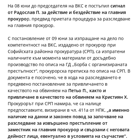
На 08 юни до председателя на ВКС е постъпил
сигнал
от Радослав П. за действие и бездействие на главния
прокуро
р, предвид приетата процедура за разследване
на главния прокурор.
С постановление от 09 юни за изпращане на дело по
компетентност на ВКС, издадено от прокурор при
Софийската районна прокуратура (СРП), са изпратени
наличните към момента материали от досъдебно
производство по описа на ГД „Борба с организираната
престъпност“, прокурорска преписка по описа на СРП. В
документа е посочено, че в хода на разследването е
предявено постановление за привличането в
качеството на обвиняем на
Петьо П., както и
привличане в качеството на обвиняем на Кристиян Х.
Прокурорът при СРП намира, че са налице
предпоставките, визирани в чл. 411а от НПК,
„а именно
наличие на данни и законен повод за започване на
разследване за извършено престъпление от
заместник на главния прокурор и свързани с неговата
дейност лица, евентуално в условията на съучастие“.