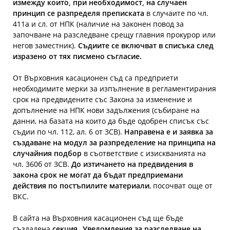
измежду които, при необходимост, на случаен
принцип се разпределя преписката
в случаите по чл.
411а и сл. от НПК (наличие на законен повод за
започване на разследване срещу главния прокурор или
негов заместник).
Съдиите се включват в списъка след
изразено от тях писмено съгласие.
От Върховния касационен съд са предприети
необходимите мерки за изпълнение в регламентирания
срок на предвидените със Закона за изменение и
допълнение на НПК нови задължения (събиране на
данни, на базата на които да бъде одобрен списък със
съдии по чл. 112, ал. 6 от ЗСВ).
Направена е и заявка за
създаване на модул за разпределение на принципа на
случайния подбор
в съответствие с изискванията на
чл. 360б от ЗСВ.
До изтичането на предвидения в
закона срок не могат да бъдат предприемани
действия по постъпилите материали
, посочват още от
ВКС.
В сайта на Върховния касационен съд ще бъде
създадена
секция „Уведомления за разследване на