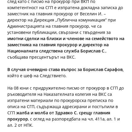
след като с писмо на прокурор при ВКП по
компетентност на СГП е изпратена докладна записка до
заместник на главния прокурор от Веселин И. –
директор на Дирекция „Публична комуникация“ при
Администрацията на главния прокурор, че са
установени публикации, свързани с твърдения за
имотни сделки на близки и членове на семейството на
заместника на главния прокурор и директор на
Националната следствена служба Борислав С
.,
съобщава пресцентърът на ВКС.
В случая очевидно става въпрос за Борислав Сарафов,
който е шеф на Следствието.
На 08 юни с придружително писмо от прокурор в СГП до
ръководителя на Наказателната колегия на ВКС са
изпратени материали по прокурорска преписка по
описа на СГП, съдържаща адресирани и постъпили в
СГП
жалба и молба от Здравко С. срещу главния
прокурор
, с оглед на разпоредбата на чл. 411а, ал. 1 и
ал. 2 от НПК.