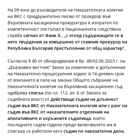
На 09 юни до ръководителя на Наказателната колегия
на ВКС с придружително писмо от прокурор във
Върховната касационна прокуратура е изпратен по
компетентност постъпил в Националната следствена
служба
сигнал от Фаик Х., „с оглед съдържащите се в
него твърдения за извършено от главния прокурор на
Република България престъпление от общ характер“.
Съгласно § 40 от обнародвания в бр. 48/02.06.2023 г. на
„Държавен вестник“ Закон за изменение и допълнение
на Наказателно-процесуалния кодекс в 14-дневен срок
от влизането в сила на закона Общото събрание на
Наказателната колегия на Върховния касационен съд
одобрява
списък
(по чл. 112, ал. 6 от Закона за
съдебната власт) от
действащи съдии на длъжност
съдия във ВКС от Наказателната колегия или с ранг на
съдия във ВКС от наказателните отделения на
апелативните и окръжните съдилища
, които
последните седем години преди включването им в
списъка са работили като
съдии по наказателни дела,