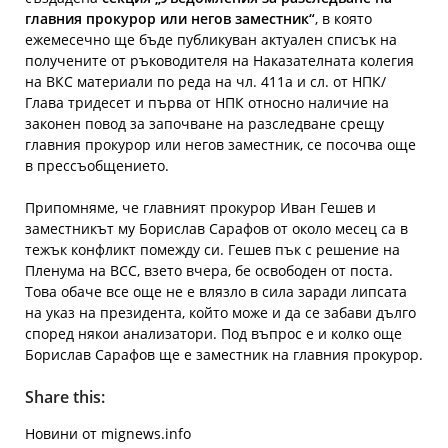
главния прокурор или негов заместник“
, в която
ежемесечно ще бъде публикуван актуален списък на
получените от ръководителя на Наказателната колегия
на ВКС материали по реда на чл. 411а и сл. от НПК/
Глава тридесет и първа от НПК относно наличие на
законен повод за започване на разследване срещу
главния прокурор или негов заместник, се посочва още
в прессъобщението.
Припомняме, че главният прокурор Иван Гешев и
заместникът му Борислав Сарафов от около месец са в
тежък конфликт помежду си. Гешев пък с решение на
Пленума на ВСС, взето вчера, бе освободен от поста.
Това обаче все още не е влязло в сила заради липсата
на указ на президента, който може и да се забави дълго
според някои анализатори. Под въпрос е и колко още
Борислав Сарафов ще е заместник на главния прокурор.
Share this:
Новини от mignews.info