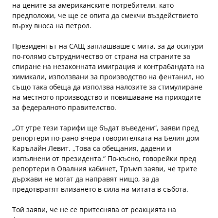
на цените за американските потребители, като
предположи, че ще се опита да смекчи въздействието
върху вноса на петрол.
Президентът на САЩ заплашваше с мита, за да осигури
по-голямо сътрудничество от страна на страните за
спиране на незаконната имиграция и контрабандата на
химикали, използвани за производство на фентанил, но
също така обеща да използва налозите за стимулиране
на местното производство и повишаване на приходите
за федералното правителство.
„От утре тези тарифи ще бъдат въведени“, заяви пред
репортери по-рано вчера говорителката на Белия дом
Карълайн Левит. „Това са обещания, дадени и
изпълнени от президента.“ По-късно, говорейки пред
репортери в Овалния кабинет, Тръмп заяви, че трите
държави не могат да направят нищо, за да
предотвратят влизането в сила на митата в събота.
Той заяви, че не се притеснява от реакцията на