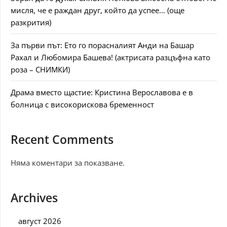
мисля, че е раждан друг, който да успее… (още
разкрития)
За първи път: Ето го порасналият Анди на Башар
Рахал и Любомира Башева! (актрисата разцъфна като
роза – СНИМКИ)
Драма вместо щастие: Кристина Верославова е в
болница с високорискова бременност
Recent Comments
Няма коментари за показване.
Archives
август 2026