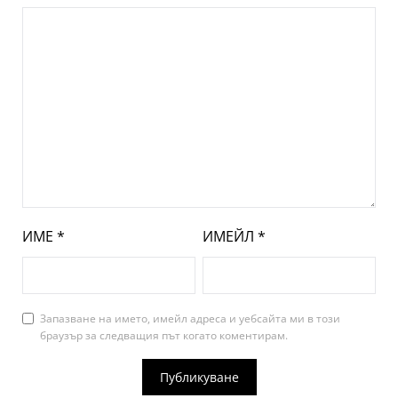
ИМЕ
*
ИМЕЙЛ
*
Запазване на името, имейл адреса и уебсайта ми в този
браузър за следващия път когато коментирам.