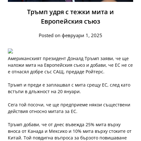
Тръмп удря с тежки мита и
Европейския съюз
Posted on февруари 1, 2025
Американският президент Доналд Тръмп заяви, че ще
наложи мита на Европейския съюз и добави, че ЕС не се
е отнасял добре със САЩ, предаде Ройтерс.
Тръмп и преди е заплашвал с мита срещу ЕС, след като
встъпи в длъжност на 20 януари.
Сега той посочи, че ще предприеме някои съществени
действия относно митата за ЕС.
Тръмп добави, че от днес въвежда 25% мита върху
вноса от Канада и Мексико и 10% мита върху стоките от
Китай. Той повдигна въпроса за бързото повишаване