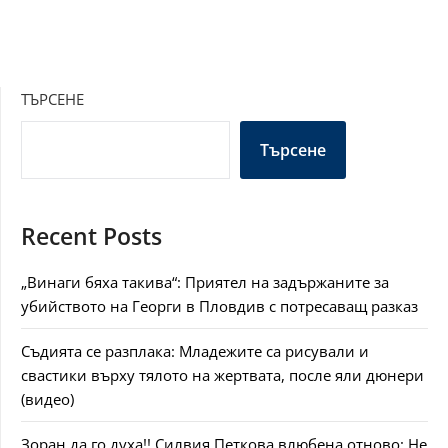
ТЪРСЕНЕ
Търсене
Recent Posts
„Винаги бяха такива“: Приятел на задържаните за
убийството на Георги в Пловдив с потресаващ разказ
Съдията се разплака: Младежите са рисували и
свастики върху тялото на жертвата, после яли дюнери
(видео)
Зоран да го духа!! Силвия Петкова влюбена отново: Не