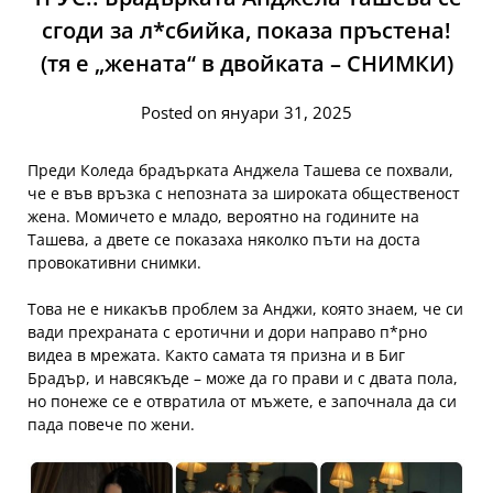
сгоди за л*сбийка, показа пръстена!
(тя е „жената“ в двойката – СНИМКИ)
Posted on януари 31, 2025
Преди Коледа брадърката Анджела Ташева се похвали,
че е във връзка с непозната за широката общественост
жена. Момичето е младо, вероятно на годините на
Ташева, а двете се показаха няколко пъти на доста
провокативни снимки.
Това не е никакъв проблем за Анджи, която знаем, че си
вади прехраната с еротични и дори направо п*рно
видеа в мрежата. Както самата тя призна и в Биг
Брадър, и навсякъде – може да го прави и с двата пола,
но понеже се е отвратила от мъжете, е започнала да си
пада повече по жени.