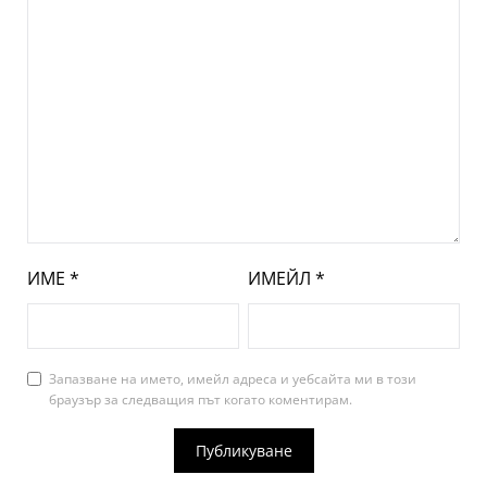
ИМЕ
*
ИМЕЙЛ
*
Запазване на името, имейл адреса и уебсайта ми в този
браузър за следващия път когато коментирам.