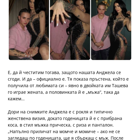
Е, да й честитим тогава, защото нашата Анджела се
сгоди. И да – официално е. Тя показа пръстена, който е
получила от любимата си – явно в двойката им Ташева
го играе жената, а половинката й е „мъжа“, така да
кажем…
Дори на снимките Анджела е с рокля и типично
женствена визия, докато годеницата й е с прибрана
коса, в стил мъжка прическа, с риза и панталон.
„Напълно приличат на момче и момиче – ако не се
загледаш по годеницата, ще я сбъркаш с мъж. После