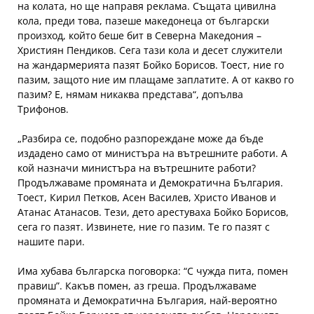
на колата, но ще направя реклама. Същата цивилна
кола, преди това, пазеше македонеца от български
произход, който беше бит в Северна Македония –
Християн Пендиков. Сега тази кола и десет служители
на жандармерията пазят Бойко Борисов. Тоест, ние го
пазим, защото ние им плащаме заплатите. А от какво го
пазим? Е, нямам никаква представа“, допълва
Трифонов.
„Разбира се, подобно разпореждане може да бъде
издадено само от министъра на вътрешните работи. А
кой назначи министъра на вътрешните работи?
Продължаваме промяната и Демократична България.
Тоест, Кирил Петков, Асен Василев, Христо Иванов и
Атанас Атанасов. Тези, дето арестуваха Бойко Борисов,
сега го пазят. Извинете, ние го пазим. Те го пазят с
нашите пари.
Има хубава българска поговорка: “С чужда пита, помен
правиш”. Какъв помен, аз греша. Продължаваме
промяната и Демократична България, най-вероятно