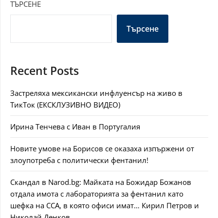
ТЪРСЕНЕ
Търсене
Recent Posts
Застреляха мексикански инфлуенсър на живо в
ТикТок (ЕКСКЛУЗИВНО ВИДЕО)
Ирина Тенчева с Иван в Португалия
Новите умове на Борисов се оказаха изпържени от
злоупотреба с политически фентанил!
Скандал в Narod.bg: Майката на Божидар Божанов
отдала имота с лабораторията за фентанил като
шефка на ССА, в която офиси имат… Кирил Петров и
Николай Денков