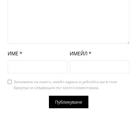
ИМЕ
*
ИМЕЙЛ
*
Запазване на името, имейл адреса и уебсайта ми в този
браузър за следващия път когато коментирам.