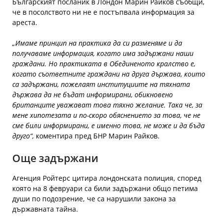
Българският посланик в Лондон Марин Райков съобщи,
че в посолството ни не е постъпвала информация за
ареста.
„Имаме принцип на практика да си разменяме и да
получаваме информация, когато има задържани наши
граждани. Но практиката в Обединеното кралство е,
когато съответните граждани на друга държава, които
са задържани, пожелаят институциите на тяхната
държава да не бъдат информирани, обикновено
британците уважават това тяхно желание. Така че, за
мене хипотезата и по-скоро обяснението за това, че не
сме били информирани, е именно това, не може и да бъда
друго“,
коментира пред БНР Марин Райков.
Още задържани
Агенция Ройтерс цитира лондонската полиция, според
която на 8 февруари са били задържани общо петима
души по подозрение, че са нарушили закона за
държавната тайна.