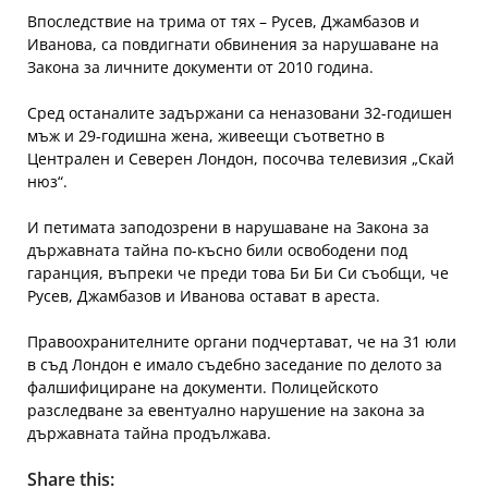
Впоследствие на трима от тях – Русев, Джамбазов и
Иванова, са повдигнати обвинения за нарушаване на
Закона за личните документи от 2010 година.
Сред останалите задържани са неназовани 32-годишен
мъж и 29-годишна жена, живеещи съответно в
Централен и Северен Лондон, посочва телевизия „Скай
нюз“.
И петимата заподозрени в нарушаване на Закона за
държавната тайна по-късно били освободени под
гаранция, въпреки че преди това Би Би Си съобщи, че
Русев, Джамбазов и Иванова остават в ареста.
Правоохранителните органи подчертават, че на 31 юли
в съд Лондон е имало съдебно заседание по делото за
фалшифициране на документи. Полицейското
разследване за евентуално нарушение на закона за
държавната тайна продължава.
Share this: