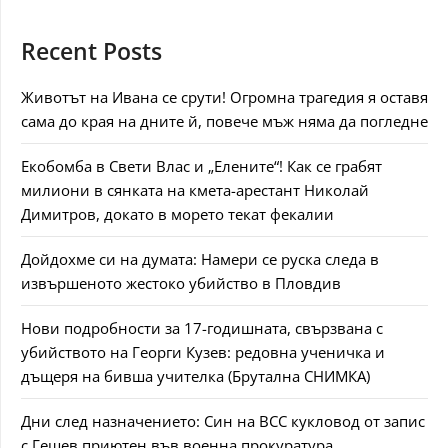
Recent Posts
Животът на Ивана се срути! Огромна трагедия я оставя
сама до края на дните й, повече мъж няма да погледне
Екобомба в Свети Влас и „Елените“! Как се грабят
милиони в сянката на кмета-арестант Николай
Димитров, докато в морето текат фекалии
Дойдохме си на думата: Намери се руска следа в
извършеното жестоко убийство в Пловдив
Нови подробности за 17-годишната, свързвана с
убийството на Георги Кузев: редовна ученичка и
дъщеря на бивша учителка (Брутална СНИМКА)
Дни след назначението: Син на ВСС кукловод от запис
с Гешев приютен във военна прокуратура