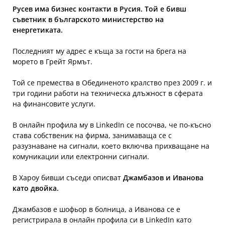
Русев има бизнес контакти в Русия. Toй е бивш
съветник в българското министерство на
енергетиката.
Последният му адрес е къща за гости на брега на
морето в Грейт Ярмът.
Той се премества в Обединеното кралство през 2009 г. и
три години работи на техническа длъжност в сферата
на финансовите услуги.
В онлайн профила му в LinkedIn се посочва, че по-късно
става собственик на фирма, занимаваща се с
разузнаване на сигнали, което включва прихващане на
комуникации или електронни сигнали.
В Хароу бивши съседи описват
Джамбазов и Иванова
като двойка.
Джамбазов е шофьор в болница, а Иванова се e
регистрирала в онлайн профила си в LinkedIn като