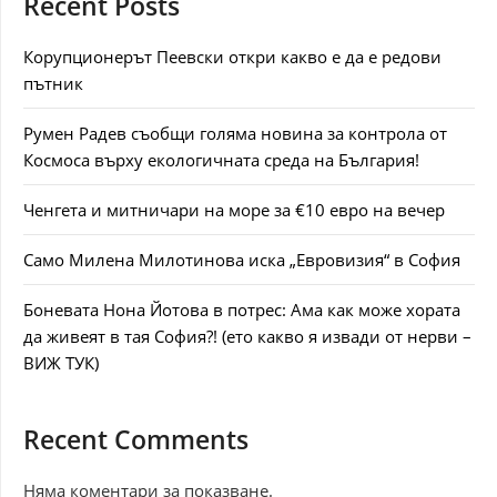
Recent Posts
Корупционерът Пеевски откри какво е да е редови
пътник
Румен Радев съобщи голяма новина за контрола от
Космоса върху екологичната среда на България!
Ченгета и митничари на море за €10 евро на вечер
Само Милена Милотинова иска „Евровизия“ в София
Боневата Нона Йотова в потрес: Ама как може хората
да живеят в тая София?! (ето какво я извади от нерви –
ВИЖ ТУК)
Recent Comments
Няма коментари за показване.