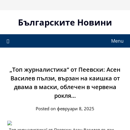
Skip
to
content
Българските Новини
Menu
„Топ журналистика“ от Пеевски: Асен
Василев пълзи, вързан на каишка от
двама в маски, облечен в червена
рокля…
Posted on февруари 8, 2025
„Топ журналистика“ от Пеевски: Асен Василев пълзи,