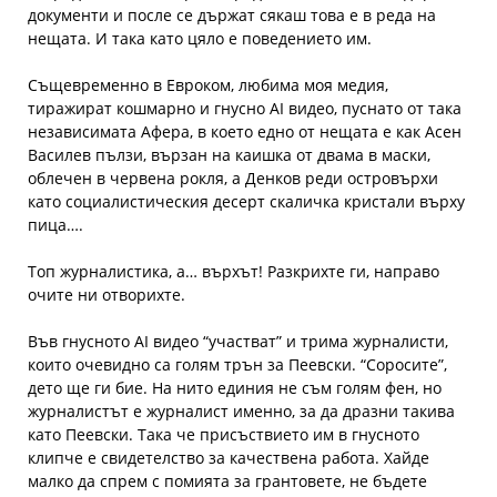
документи и после се държат сякаш това е в реда на
нещата. И така като цяло е поведението им.
Същевременно в Евроком, любима моя медия,
тиражират кошмарно и гнусно AI видео, пуснато от така
независимата Афера, в което едно от нещата е как Асен
Василев пълзи, вързан на каишка от двама в маски,
облечен в червена рокля, а Денков реди островърхи
като социалистическия десерт скаличка кристали върху
пица….
Топ журналистика, а… върхът! Разкрихте ги, направо
очите ни отворихте.
Във гнусното AI видео “участват” и трима журналисти,
които очевидно са голям трън за Пеевски. “Соросите”,
дето ще ги бие. На нито единия не съм голям фен, но
журналистът e журналист именно, за да дразни такива
като Пеевски. Така че присъствието им в гнусното
клипче е свидетелство за качествена работа. Хайде
малко да спрем с помията за грантовете, не бъдете