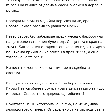
вързан на каишка от двама в маски, облечен в червена
рокля…
Поредна малоумна медийна поръчка на лидера на
Новото начала разсмя социалните мрежи
Петьо Еврото бил забелязан преди месец с Ламборгини
на централен столичен булевард . Също така в края на
2024 г. бил заличен от адвокатска колегия Видин, където
по някаква причина бил вписан в през 2022 г., а още
тогава беше “търсен”.
Ни вест, ни кост, от човека-влияние в съдебната
система.
В същото време по делата на Лена Бориславова и
Кирил Петков обаче прокуратурата действа като за чудо
и приказ! Скоростно, отдадено, задълбочено!
Почитател на ПП категорично не съм, но ме изумява
злорадството от вчера. Определено са нагли, подправят