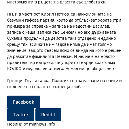
инструменти в ръцете на властта със злобата си.
ПП, и в частност Кирил Петков, са най-склонната на
безумни гафове партия, които да отблъскват хората (три
примера за справка – записа на Радостин Василев,
записа с кеша, записа със Сенсея), но ако държавната
бухалка продължи да действа така отдадено и единно
срещу тях, всичките им гадове няма да имат голямо
значение, защото съвсем ясно се вижда на кого е решен
да разкатае фамилията Пеевски. И не, не е на новото
правителство въпреки, че упорито твърди колко, ама
КОЛКО е недоволен от него. Нямал нищо общо с него.
Грънци. Гнус и гавра. Политика на замазване на очите и
пълнене на гърлата с къкреща злоба.
Facebook
Twitter
Reddit
Новини от mignews.info