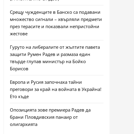
Срещу чужденците в Банско са подавани
множество сигнали – хвърляли предмети
през терасите и показвали непристойни
жестове
Гуруто на либералите от жълтите павета
защити Румен Радев и размаза един
твърде глупав министър на Бойко
Борисов
Европа и Русия започнаха тайни
преговори за край на войната в Украйна!
Ето къде
Опозицията зове премиера Радев да
брани Пловдивския панаир от
олигархията