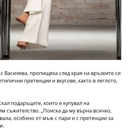
с Василева, пропищяха след края на връзките си
етипични претенции и вкусове, както в леглото,
искал подаръците, които е купувал на
м съжителство. „Поиска да му върна всичко,
квала, особено от мъж с пари и с претенции за
и.