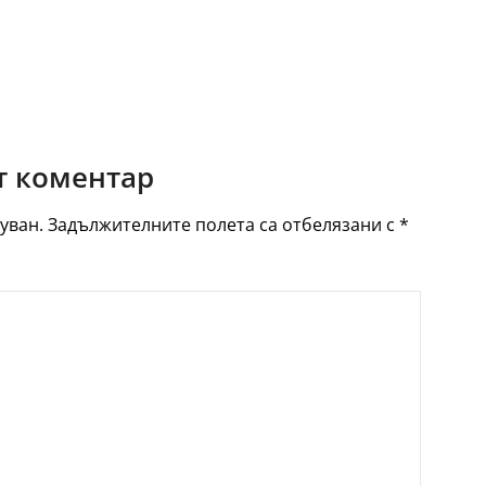
 коментар
уван.
Задължителните полета са отбелязани с
*