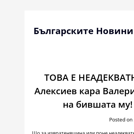
Skip
to
content
Българските Новини
ТОВА Е НЕАДЕКВАТ
Алексиев кара Валери
на бившата му
Posted on
Що за извратенящина или поне неадекватно