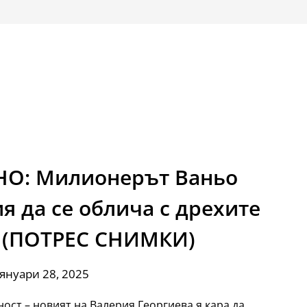
НО: Милионерът Ваньо
я да се облича с дрехите
! (ПОТРЕС СНИМКИ)
 януари 28, 2025
ст – новият на Валерия Георгиева я кара да