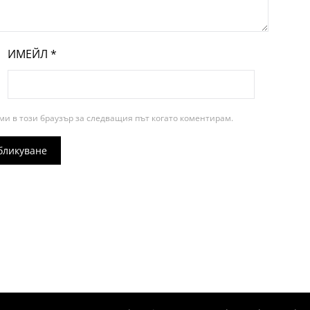
ИМЕЙЛ
*
ми в този браузър за следващия път когато коментирам.