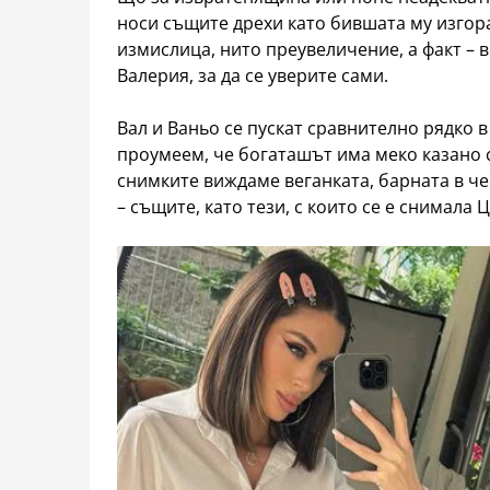
носи същите дрехи като бившата му изгора 
измислица, нито преувеличение, а факт – 
Валерия, за да се уверите сами.
Вал и Ваньо се пускат сравнително рядко в 
проумеем, че богаташът има меко казано 
снимките виждаме веганката, барната в че
– същите, като тези, с които се е снимала 