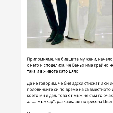
Припомняме, че бившите му жени, начело 
с него и споделиха, че Ваньо има крайно н
така и в живота като цяло.
Да не говорим, че бил адски стиснат и си 
половинките си по време на съвместното и
което ми е дал, това от мъж не съм го оча
алфа мъжкар“, разказваше потресена Цвет