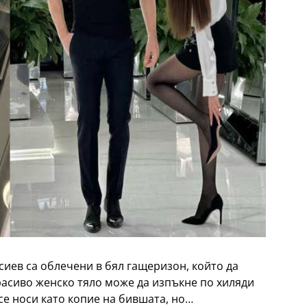
сиев са облечени в бял гащеризон, който да
расиво женско тяло може да изпъкне по хиляди
се носи като копие на бившата, но…