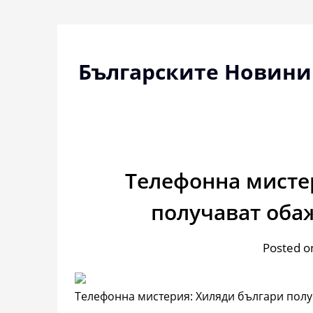
Skip
to
content
Българските Новини
Телефонна мисте
получават оба
Posted o
Телефонна мистерия: Хиляди българи полу