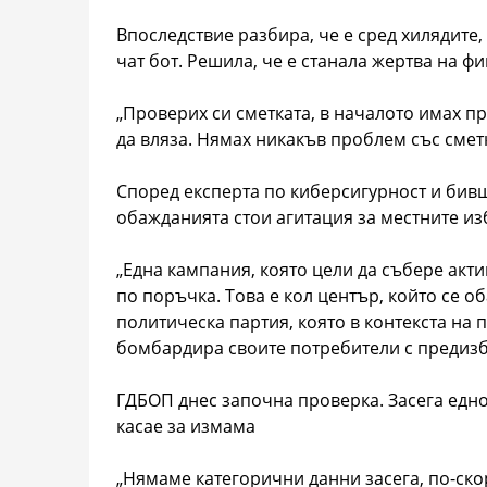
Впоследствие разбира, че е сред хилядите
чат бот. Решила, че е станала жертва на ф
„Проверих си сметката, в началото имах п
да вляза. Нямах никакъв проблем със смет
Според експерта по киберсигурност и бив
обажданията стои агитация за местните из
„Една кампания, която цели да събере акт
по поръчка. Това е кол център, който се 
политическа партия, която в контекста на
бомбардира своите потребители с предизб
ГДБОП днес започна проверка. Засега едно 
касае за измама
„Нямаме категорични данни засега, по-ск