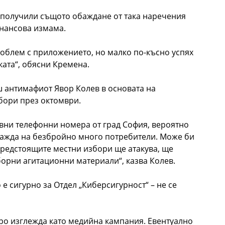
, получили същото обаждане от така наречения
инансова измама.
роблем с приложението, но малко по-късно успях
ката“, обясни Кремена.
ш антимафиот Явор Колев в основата на
бори през октомври.
ивни телефонни номера от град София, вероятно
обажда на безбройно много потребители. Може би
 предстоящите местни избори ще атакува, ще
орни агитационни материали“, казва Колев.
е сигурно за Отдел „Киберсигурност“ – не се
оро изглежда като медийна кампания. Евентуално