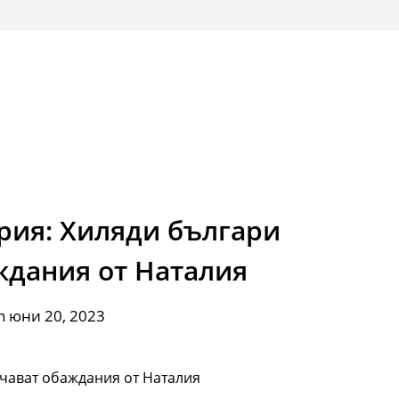
рия: Хиляди българи
ждания от Наталия
n юни 20, 2023
чават обаждания от Наталия