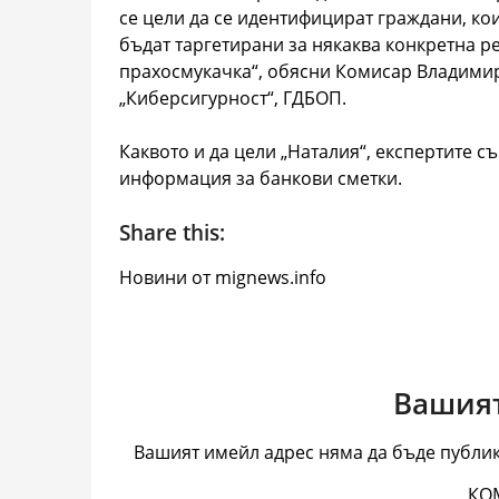
се цели да се идентифицират граждани, ко
бъдат таргетирани за някаква конкретна р
прахосмукачка“, обясни Комисар Владимир
„Киберсигурност“, ГДБОП.
Каквото и да цели „Наталия“, експертите с
информация за банкови сметки.
Share this:
Новини от mignews.info
Вашият
Вашият имейл адрес няма да бъде публик
КО