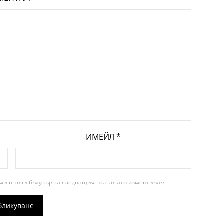
ИМЕЙЛ
*
ми в този браузър за следващия път когато коментирам.