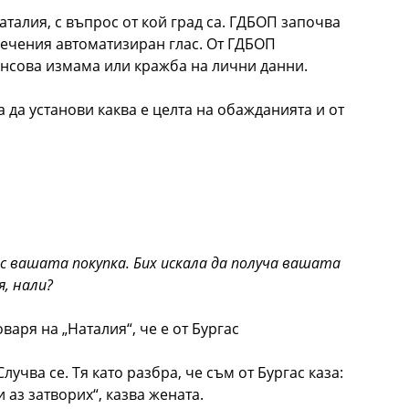
талия, с въпрос от кой град са. ГДБОП започва
аречения автоматизиран глас. От ГДБОП
нансова измама или кражба на лични данни.
 да установи каква е целта на обажданията и от
с
вашата
покупка
.
Бих
искала
да
получа
вашата
я
,
нали
?
аря на „Наталия“, че е от Бургас
учва се. Тя като разбра, че съм от Бургас каза:
аз затворих“, казва жената.