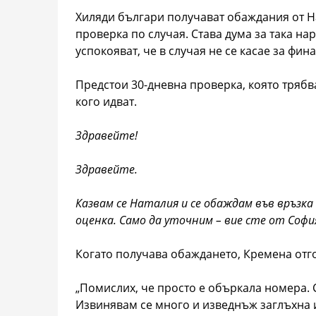
Хиляди българи получават обаждания от На
проверка по случая. Става дума за така н
успокояват, че в случая не се касае за фи
Предстои 30-дневна проверка, която трябва
кого идват.
Здравейте
!
Здравейте
.
Казвам
се
Наталия
и
се
обаждам
във
връзка
оценка
.
Само
да
уточним
–
вие
сте
от
Софи
Когато получава обаждането, Кремена отгов
„Помислих, че просто е объркала номера. Сл
Извинявам се много и изведнъж заглъхна и 