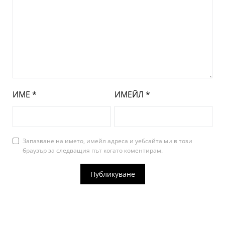
ИМЕ
*
ИМЕЙЛ
*
Запазване на името, имейл адреса и уебсайта ми в този
браузър за следващия път когато коментирам.