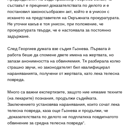
съставът е преценил доказателствата по делото и е
постановил законосъобразен акт, който е в унисон с
искането на представителя на Окръжната прокуратурата.
Не уточни какъв е тоя унисон, при положение, че
прокуратурата твърди, че е настоявала за постоянно
задържане.
След Георгиев думата взе съдия Гьонева. Първата ѝ
работа беше да спомене двете имена на жертвата, но
запази анонимността на обвиняемия. Тя разбирала колко
страшно звучи, но законодателят бил квалифицирал
нараняванията, получени от жертвата, като лека телесна
повреда.
Много са важни експертизите, защото ние нямаме техните
(на лекарите) познания, продължи съдийката.
Заключението установява наранявания, които сочат лека
телесна повреда, каза още Гьонева и продължи, че
„доказателствата по делото не подплатиха повдигнатото
обвинение за средна телесна повреда“.