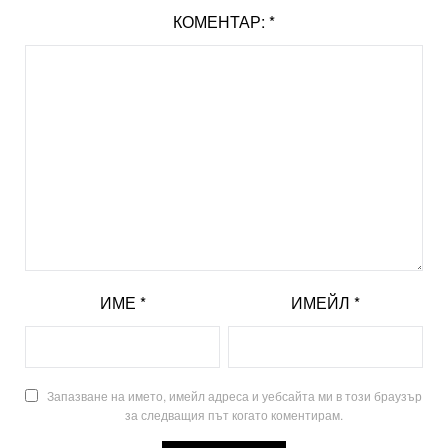
КОМЕНТАР:
*
ИМЕ
*
ИМЕЙЛ
*
Запазване на името, имейл адреса и уебсайта ми в този браузър
за следващия път когато коментирам.