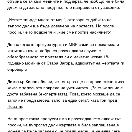
обърна се тя към медиите и подчерта, че изобщо не е била
длъжна да застане пред тях, го е направила от уважение.
„Искате твърде много от мен“, отговори съдийката на
въпрос дали ще бъде довечера на протеста. Но после
посочи, че го подкрепя и „ние сме против насилието“.
Ден след като прокуратурата и МВР сами се похвалиха и
изтъкнаха колко добре са разследвали случая с
обезобразеното от приятеля си с макетно ножче 18-
годишно момиче от Стара Загора, адвокатът на жертвата ги
опроверга.
Димитър Киров обясни, че тепърва ще се прави експертиза
каква е телесната повреда на ученичката. „За съжаление е
доста забавена (експертизата). Това, което можеше да се
започне преди месец, започва едва сега“, каза той пред
Нова тв
.
На въпрос какви пропуски има в разследването адвокатът
посочи, че въпросът дали жертвата е била заплашвана е
можел да бъде зададен още преди месец, а не едва сега.