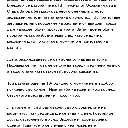
В неделя се разбра, че на Г.Г., пуснат от Окръжния съд в
Стара Загора без мярка за неотклонение, е отново
задържан, но този път за закана с убийство. Г.Г. пратил две
заплашителни съобщения на жертвата си два дни, преди
да я нападне, обяви прокуратурата. За заплахите обаче
прокуратурата разбрала едва след като се вдигна
медийния шум по случая и момичето е призовано на
разпит.
„Сега разследването се оттласква от мъртвата точка.
Надявам се, че това не се случва заради медийния натиск,
а защото така казва законът“, посочи адвокатът.
Той разказа още, че 18-годишното момиче не е в добро
психично състояние. „Има загуба на идентичността след
безумното престъпление“, посочи той.
„На този етап съм разговарял само с родителите на
момичето. Тази седмица ще се видя и с нея. Говорихме
доста, състоянието е ясно. Видяхме и психиатрична
оценка. Това, което се случва с нея, никак не е