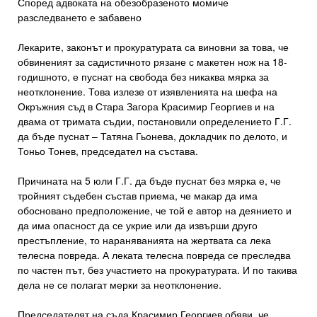
Според адвоката на обезобразеното момиче
разследването е забавено
Лекарите, законът и прокуратурата са виновни за това, че
обвиненият за садистичното рязане с макетен нож на 18-
годишното, е пуснат на свобода без никаква мярка за
неотклонение. Това излезе от изявленията на шефа на
Окръжния съд в Стара Загора Красимир Георгиев и на
двама от тримата съдии, постановили определението Г.Г.
да бъде пуснат – Татяна Гьонева, докладчик по делото, и
Тоньо Тонев, председател на състава.
Причината на 5 юли Г.Г. да бъде пуснат без мярка е, че
тройният съдебен състав приема, че макар да има
обосновано предположение, че той е автор на деянието и
да има опасност да се укрие или да извърши друго
престъпление, то нараняванията на жертвата са лека
телесна повреда. А леката телесна повреда се преследва
по частен път, без участието на прокуратурата. И по такива
дела не се полагат мерки за неотклонение.
Председателят на съда Красимир Георгиев обяви, че