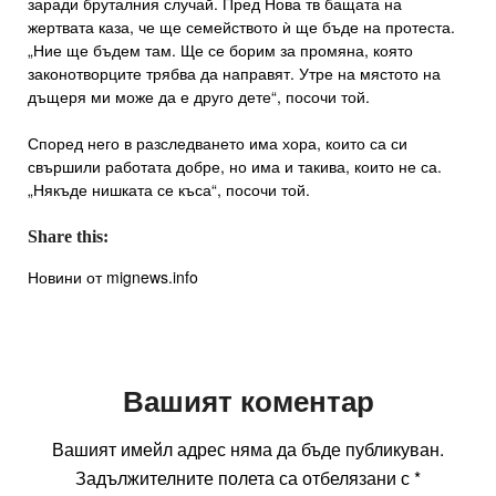
заради бруталния случай. Пред Нова тв бащата на
жертвата каза, че ще семейството ѝ ще бъде на протеста.
„Ние ще бъдем там. Ще се борим за промяна, която
законотворците трябва да направят. Утре на мястото на
дъщеря ми може да е друго дете“, посочи той.
Според него в разследването има хора, които са си
свършили работата добре, но има и такива, които не са.
„Някъде нишката се къса“, посочи той.
Share this:
Новини от mignews.info
Вашият коментар
Вашият имейл адрес няма да бъде публикуван.
Задължителните полета са отбелязани с
*