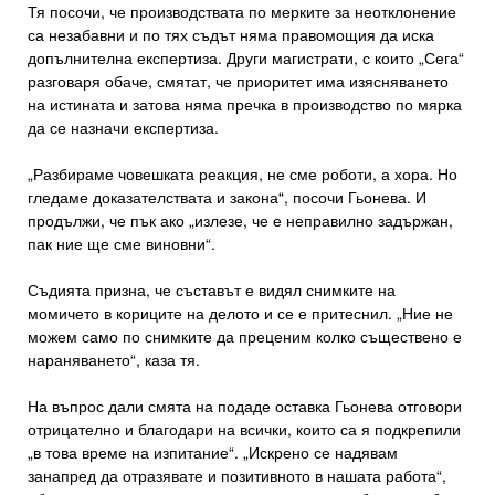
Тя посочи, че производствата по мерките за неотклонение
са незабавни и по тях съдът няма правомощия да иска
допълнителна експертиза. Други магистрати, с които „Сега“
разговаря обаче, смятат, че приоритет има изясняването
на истината и затова няма пречка в производство по мярка
да се назначи експертиза.
„Разбираме човешката реакция, не сме роботи, а хора. Но
гледаме доказателствата и закона“, посочи Гьонева. И
продължи, че пък ако „излезе, че е неправилно задържан,
пак ние ще сме виновни“.
Съдията призна, че съставът е видял снимките на
момичето в кориците на делото и се е притеснил. „Ние не
можем само по снимките да преценим колко съществено е
нараняването“, каза тя.
На въпрос дали смята на подаде оставка Гьонева отговори
отрицателно и благодари на всички, които са я подкрепили
„в това време на изпитание“. „Искрено се надявам
занапред да отразявате и позитивното в нашата работа“,