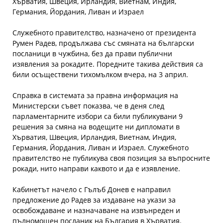
Хърватия, Швеция, Ирландия, Виетнам, Индия,
Германия, Йордания, Ливан и Израел
Служебното правителство, назначено от президента
Румен Радев, продължава със смяната на български
посланици в чужбина, без да прави публични
изявления за рокадите. Поредните такива действия са
били осъществени тихомълком вчера, на 3 април.
Справка в системата за правна информация на
Министерски съвет показва, че в деня след
парламентарните избори са били публикувани 9
решения за смяна на водещите ни дипломати в
Хърватия, Швеция, Ирландия, Виетнам, Индия,
Германия, Йордания, Ливан и Израел. Служебното
правителство не публикува своя позиция за въпросните
рокади, нито направи каквото и да е изявление.
Кабинетът начело с Гълъб Донев е направил
предложение до Радев за издаване на укази за
освобождаване и назначаване на извънреден и
пълномощен посланик на България в Хърватия.