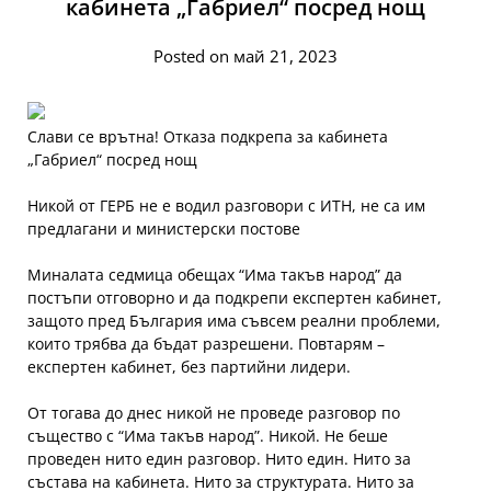
кабинета „Габриел“ посред нощ
Posted on май 21, 2023
Слави се врътна! Отказа подкрепа за кабинета
„Габриел“ посред нощ
Никой от ГЕРБ не е водил разговори с ИТН, не са им
предлагани и министерски постове
Миналата седмица обещах “Има такъв народ” да
постъпи отговорно и да подкрепи експертен кабинет,
защото пред България има съвсем реални проблеми,
които трябва да бъдат разрешени. Повтарям –
експертен кабинет, без партийни лидери.
От тогава до днес никой не проведе разговор по
същество с “Има такъв народ”. Никой. Не беше
проведен нито един разговор. Нито един. Нито за
състава на кабинета. Нито за структурата. Нито за