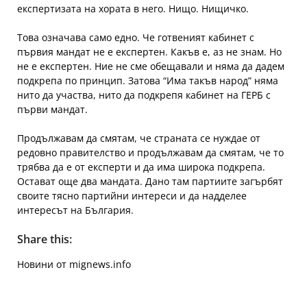
експертизата на хората в него. Нищо. Нищичко.
Това означава само едно. Че готвеният кабинет с
първия мандат не е експертен. Какъв е, аз не знам. Но
не е експертен. Ние не сме обещавали и няма да дадем
подкрепа по принцип. Затова “Има такъв народ” няма
нито да участва, нито да подкрепя кабинет на ГЕРБ с
първи мандат.
Продължавам да смятам, че страната се нуждае от
редовно правителство и продължавам да смятам, че то
трябва да е от експерти и да има широка подкрепа.
Остават още два мандата. Дано там партиите загърбят
своите тясно партийни интереси и да надделее
интересът на България.
Share this:
Новини от mignews.info