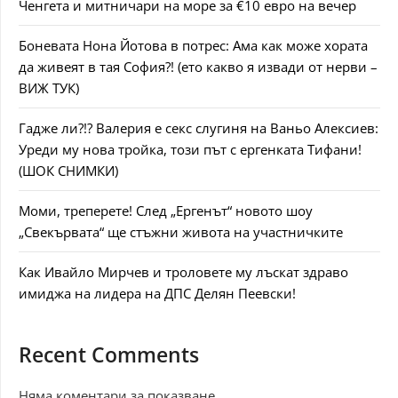
Ченгета и митничари на море за €10 евро на вечер
Боневата Нона Йотова в потрес: Ама как може хората
да живеят в тая София?! (ето какво я извади от нерви –
ВИЖ ТУК)
Гадже ли?!? Валерия е секс слугиня на Ваньо Алексиев:
Уреди му нова тройка, този път с ергенката Тифани!
(ШОК СНИМКИ)
Моми, треперете! След „Ергенът“ новото шоу
„Свекървата“ ще стъжни живота на участничките
Как Ивайло Мирчев и троловете му лъскат здраво
имиджа на лидера на ДПС Делян Пеевски!
Recent Comments
Няма коментари за показване.