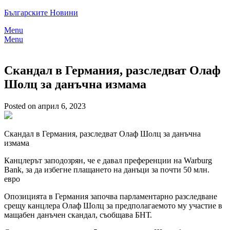
Skip
Българските Новини
to
Menu
content
Menu
Скандал в Германия, разследват Олаф
Шолц за данъчна измама
Posted on април 6, 2023
Скандал в Германия, разследват Олаф Шолц за данъчна
измама
Канцлерът заподозрян, че е давал преференции на Warburg
Bank, за да избегне плащането на данъци за почти 50 млн.
евро
Опозицията в Германия започва парламентарно разследване
срещу канцлера Олаф Шолц за предполагаемото му участие в
мащабен данъчен скандал, съобщава БНТ.