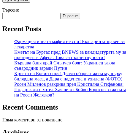
Търсене
Търсене
Recent Posts
Фармацевтичната мафия не спи! Българинът щавен за
лекарства
Кметът на Бургас пред BNEWS за кандидатурата му за
президент в Афера: Това са пълни глупости!
Кървава баня край Слънчев бряг: Украинец закла
сънародник заради Путин
Кръвта на Ервин спря! Двама обарват жена му върху
билярдна маса, а Дара е надупена и ухилена (ФОТО)
Росен Миленов разкрива пред Кристияна Стефанова:
Подарък ли е хотел Хаяши от Бойко Борисов за жената
на Росен Желязков?
Recent Comments
Няма коментари за показване.
Archives