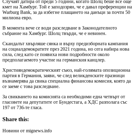
Случаят датира от преди 5 години, когато Шолц беше все още
кмет на Хамбург. Той е заподозрян, че е давал преференции на
Warburg Bank, за да избегне плащането на данъци за почти 50
милиона евро.
В момента вече се води разследване в Законодателното
събрание на Хамбург. Шолц твърди, че е невинен.
Скандалът хвърляше сянка и върху предизборната кампания
на социалдемократите през 2021 година, но сега набира нова
сила, след като се появиха нови подробности около
предполагаемото участие на германския канцлер.
Християндемократическият съюз, най-голямата опозиционна
партия в Германия, заяви, че след великденските празници
възнамерява да свика специална финансова комисия, която да
се заеме с това разследване.
За свикването на комисията са необходими една четвърт от
гласовете на депутатите от Бундестага, а ХДС разполага със
197 от 736-те гласа.
Share this:
Новини от mignews.info