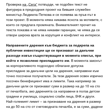
Проверка
на „Сега“
потвърди, че подобен текст не
фигурира в предходния проект на бившия служебен
министър Людмила Петкова и се появява за пръв път в
този проект. В момента няма никаква яснота за мотивите, с
които се предлага промяната. Внимателният прочит на
текста показва и че няма никакви гаранции, че няма да се
отвори широка врата за корупция и конфликт на интереси.
Направените дарения към бюджета за подкрепа на
публични инвестиции ще се признават за данъчни
разходи извън съществуващия в момента списък, при
който е позволено приспадането им
. В момента законът
за корпоративното подоходно облагане допуска
приспадане за данъчни цели на дарения, направени към
точно посочени получатели. За тези дарения освен изрично
посочен бенефициент има и лимити. Така например за
данъчни цели се признават суми в размер на до 10 на сто
от печалбата, ако даренията са направени в полза детски
градини и училища, социално слаби лица, БЧК и други.
Най-големият лимит – за признаване на дарения в размер
на до 50 на сто от счетоводната печалба, е за суми, дадени