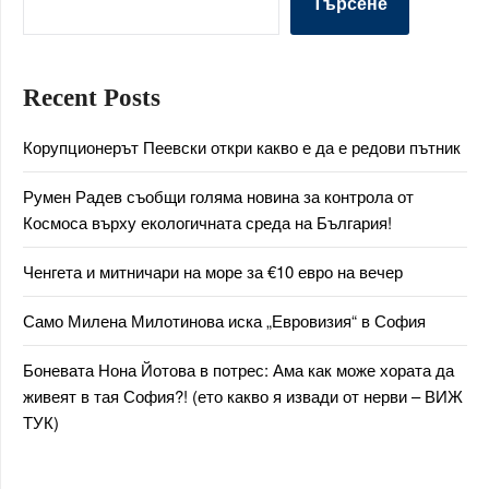
Търсене
Recent Posts
Корупционерът Пеевски откри какво е да е редови пътник
Румен Радев съобщи голяма новина за контрола от
Космоса върху екологичната среда на България!
Ченгета и митничари на море за €10 евро на вечер
Само Милена Милотинова иска „Евровизия“ в София
Боневата Нона Йотова в потрес: Ама как може хората да
живеят в тая София?! (ето какво я извади от нерви – ВИЖ
ТУК)