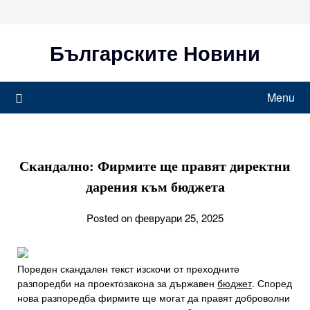
Skip
to
content
Българските Новини
Menu
Скандално: Фирмите ще правят директни
дарения към бюджета
Posted on февруари 25, 2025
Пореден скандален текст изскочи от преходните
разпоредби на проектозакона за държавен
бюджет
. Според
нова разпоредба фирмите ще могат да правят доброволни