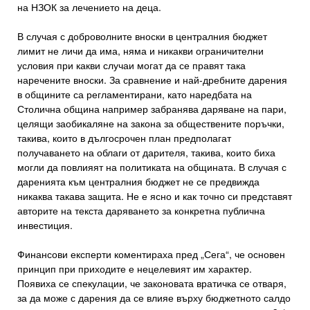
на НЗОК за лечението на деца.
В случая с доброволните вноски в централния бюджет
лимит не личи да има, няма и никакви ограничителни
условия при какви случаи могат да се правят така
наречените вноски. За сравнение и най-дребните дарения
в общините са регламентирани, като наредбата на
Столична община например забранява даряване на пари,
целящи заобикаляне на закона за обществените поръчки,
такива, които в дългосрочен план предполагат
получаването на облаги от дарителя, такива, които биха
могли да повлияят на политиката на общината. В случая с
даренията към централния бюджет не се предвижда
никаква такава защита. Не е ясно и как точно си представят
авторите на текста даряването за конкретна публична
инвестиция.
Финансови експерти коментираха пред „Сега“, че основен
принцип при приходите е нецелевият им характер.
Появиха се спекулации, че законовата вратичка се отваря,
за да може с дарения да се влияе върху бюджетното салдо