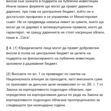
вноски към хазната в подкрепа на публични инвестиции.
Иначе казано фирмите ще могат да правят директни
дарения, при това на централния бюджет, който не е
достатъчно прозрачен и се управлява от Министерския
съвет. Не се предвижда никакъв лимит за сумите, които ще
могат да се даряват и антикорупционни правила, които да
гарантират, че срещу даренията не стоят насрещни облаги,
пише в. „Сега“.
§ 4. (1) Юридическите лица могат да правят доброволни
вноски в полза на централния бюджет за целите на
подкрепа на финансирането на публични инвестиции,
заложени в държавния бюджет.
(2) Вноските по ал. 1 се превеждат по сметка на
Националната агенция за приходите, като внесените суми
се признават за данъчни цели независимо от чл. 26, т. 7 от
Закона за корпоративното подоходно облагане, при
определяне на корпоративния данък по реда на Закона за
корпоративното подоходно облагане пропорционално за
следващите три календарни години.