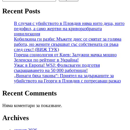
Recent Posts
В случая с убийството в Пловдив няма нито деца, нито
педофил, а само жертви на криворазбраната
цивилизация
Кобилкина ги разби: Мъжете днес се смятат за голяма
работа, но жените свършват със собствената си ръка
след секс! (ВИЖ ТУК)
Гореща социология от Киев: Залужни мачка мощно
Зеленски по рейтинг в Украйна!
Ужас в Европа! WSJ: Фолксваген подготвя
съкращаването на 50 000 работници!
„Винаги бяха такива“: Приятел на задържаните за
убийството на Георги в Пловдив с потресаващ разказ
Recent Comments
Няма коментари за показване.
Archives