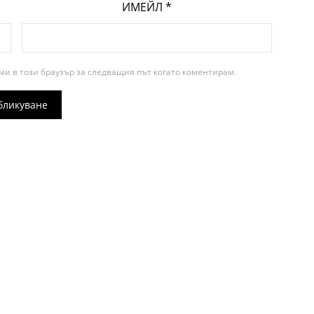
ИМЕЙЛ
*
ми в този браузър за следващия път когато коментирам.