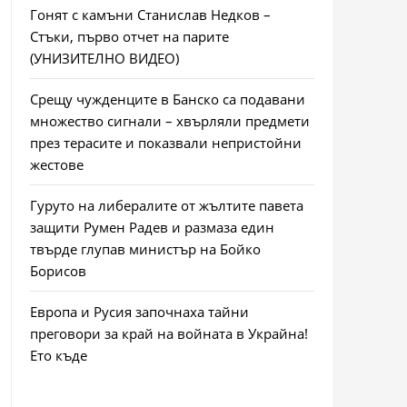
Гонят с камъни Станислав Недков –
Стъки, първо отчет на парите
(УНИЗИТЕЛНО ВИДЕО)
Срещу чужденците в Банско са подавани
множество сигнали – хвърляли предмети
през терасите и показвали непристойни
жестове
Гуруто на либералите от жълтите павета
защити Румен Радев и размаза един
твърде глупав министър на Бойко
Борисов
Европа и Русия започнаха тайни
преговори за край на войната в Украйна!
Ето къде