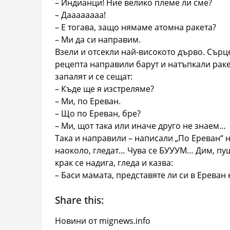
– Индианци! Ние велико племе ли сме?
– Даааааааа!
– Е тогава, защо нямаме атомна ракета?
– Ми да си направим.
Взели и отсекли най-високото дърво. Сърц
рецепта направили барут и натъпкали раке
запалят и се сещат:
– Къде ще я изстреляме?
– Ми, по Ереван.
– Що по Ереван, бре?
– Ми, щот така или иначе друго не знаем…
Така и направили – написали „По Ереван“ н
наоколо, гледат… Чува се БУУУМ… Дим, пуш
крак се надига, гледа и казва:
– Баси мамата, представяте ли си в Ереван
Share this:
Новини от mignews.info