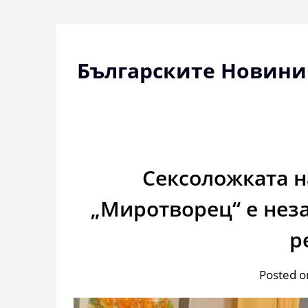
Skip
to
content
Българските Новини
Сексоложката н
„Миротворец“ е не
р
Posted o