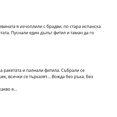
евината я изчоплили с брадви, по стара испанска
тата. Пуснали един дълъг фитил и таман да го
а ракетата и палнали фитила. Събрали се
ек, всички се търкалят… Вожда без ръка, без
 какво е…