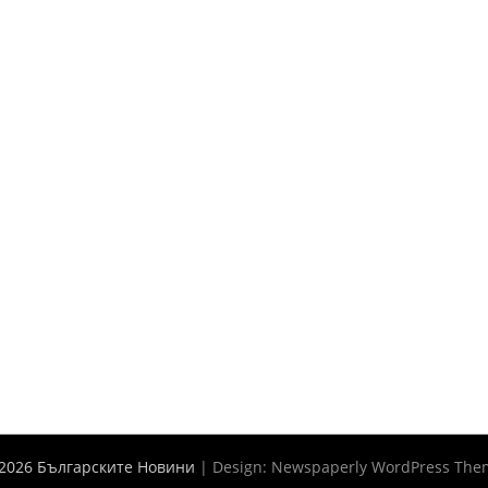
2026 Българските Новини
| Design:
Newspaperly WordPress The