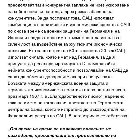
преодоляват тази конкурентна заплаха не чрез ускоряване
на собствения си растеж, а чрез рязко забавяне на
конкурентите. За да постигнат това, САЩ използват
комбинация от политически и икономически средства. САЩ
по онова време са военен защитник на Германия и на
Япония и следователно имат възможност да използват
силен лост за въздействие върху техните икономически
политики. Ето защо в края на 60те години на 20 век САЩ
използват силата, която имат над Германия, за да я
принудят да ревалоризира марката D, намалявайки
нейната конкурентоспособност и позволявайки на САЩ да
спрат да обменят доларовите авоари срещу злато.
Връзката между американската военна защита и
германската икономическа политика става напълно ясна
през март 1967 г. в „Благодарственото писмо“, наречено
така на името на тогавашния президент на Германската
централна банка, което е изпратено до ръководителя на
Федералния резерв на САЩ. В него изрично се отбелязва:
„От време на време се появяват опасения, че
разходите, произтичащи от присъствието на