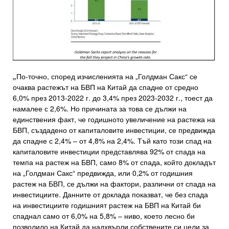
„
По-точно, според изчисленията на „Голдман Сакс“ се
очаква растежът на БВП на Китай да спадне от средно
6,0% през 2013-2022 г. до 3,4% през 2023-2032 г., тоест да
намалее с 2,6%. Но причината за това се дължи на
единствения факт, че годишното увеличение на растежа на
БВП, създадено от капиталовите инвестиции, се предвижда
да спадне с 2,4% – от 4,8% на 2,4%. Тъй като този спад на
капиталовите инвестиции представлява 92% от спада на
темпа на растеж на БВП, само 8% от спада, който докладът
на „Голдман Сакс“ предвижда, или 0,2% от годишния
растеж на БВП, се дължи на фактори, различни от спада на
инвестициите. Данните от доклада показват, че без спада
на инвестициите годишният растеж на БВП на Китай би
спаднал само от 6,0% на 5,8% – ниво, което лесно би
позволило на Китай да надхвърли собствените си цели за