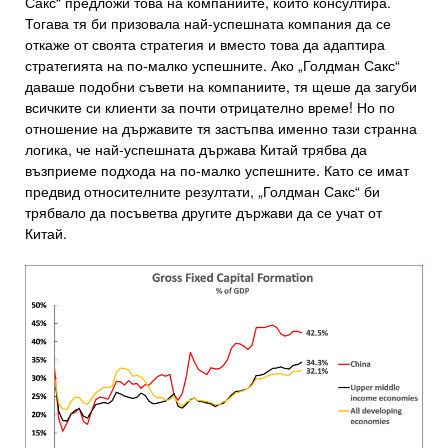
Сакс“ предложи това на компаниите, които консултира.
Тогава тя би призовала най-успешната компания да се
откаже от своята стратегия и вместо това да адаптира
стратегията на по-малко успешните. Ако „Голдман Сакс“
даваше подобни съвети на компаниите, тя щеше да загуби
всичките си клиенти за почти отрицателно време! Но по
отношение на държавите тя застъпва именно тази странна
логика, че най-успешната държава Китай трябва да
възприеме подхода на по-малко успешните. Като се имат
предвид относителните резултати, „Голдман Сакс“ би
трябвало да посъветва другите държави да се учат от
Китай.