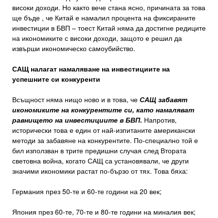
високи доходи. Но както вече стана ясно, причината за това
ще бъде , че Китай е намалил процента на фиксираните
инвестиции в БВП – тоест Китай няма да достигне редиците
на икономиките с високи доходи, защото е решил да
извърши икономическо самоубийство.
САЩ налагат намаляване на инвестициите на
успешните си конкуренти
Всъщност няма нищо ново и в това, че
САЩ забавят
икономиките на конкурентите си, като намаляват
равнището на инвестициите в БВП.
Напротив,
исторически това е един от най-изпитаните американски
методи за забавяне на конкурентите. По-специално той е
бил използван в трите предишни случая след Втората
световна война, когато САЩ са установявали, че други
значими икономики растат по-бързо от тях. Това бяха:
Германия през 50-те и 60-те години на 20 век;
Япония през 60-те, 70-те и 80-те години на миналия век;