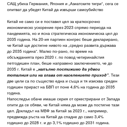
САЩ убиха Германия, Япония и „Азиатските тигри“, сега се
опитват да убедят Китай да извърши самоубийство
Китай не само си е поставил цел за краткосрочно
икономическо ускорение през 2023 спрямо периода на
пандемията, но и ясна стратегическа икономическа цел до
2035 година. На 20-ия партиен конгрес беше декларирано,
че Китай ще достигне нивото на „средно развита държава
до 2035 година“. Малко по-рано, по време на
обсъжданията през 2020 г. по повод четиринайстия
петгодишен план, беше направено заключението, че до
2035 г. Китай е
„напълно постижимо да удвои
тоталния или на глава от населението приход“
. Тези
две цели са по същество една и съща и тя изисква среден
годишен прираст на БВП от поне 4,6% на година до 2035
година.
Напоследък обаче имаше серия от оркестрирани от Запада
опити да се обяви, че Китай няма да може да постигне тази
цел. Докладът на МВФ за Китай за 2023 г., например,
предвижда ръста на Китай да спадне до само 3,4%
годишно до 2028 г. и до 3,1% годишно до 2031 година.