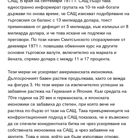
САЩ. В края на септември 1971 г. САЩ също така
едностранно информират групата на 10-те най-богати
държави по онова време, че САЩ изискват подобряване на
търговския си баланс с 13 милиарда долара, тоест
преминаване от дефицит от 5 милиарда, към излишък от 8
милиарда долара, и че това искане не подлежи на
преговори. По този начин Смитсънското споразумение от
декември 1971 г. повишава обменния курс на другите
основни търговски валути, включително на марката и
йената, спрямо долара с между 11 и 17 процента.
Тези мерки не ускоряват американската икономика.
Дългосрочният бавен растеж продължава, както се вижда
на фигура 3. Но тези мерки са изключително успешни за
забавяне растежа на Германия и Япония. Към средата на
70те години на 20 век и германската, и японската
икономики се забавиха до степен, при която вече не
растяха по-бързо от тази на САЩ. Така привържениците на
конфронтационния подход в САЩ показаха, че е възможно
да се спечели конкурентната битка не чрез ускоряване на
собствената икономика на САЩ, а чрез забавяне на
другите. Това е урок, който ще бъде използван отново,