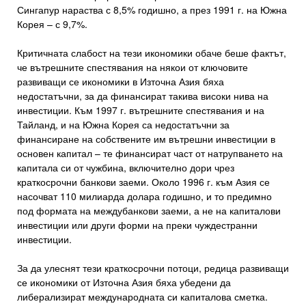
Сингапур нараства с 8,5% годишно, а през 1991 г. на Южна
Корея – с 9,7%.
Критичната слабост на тези икономики обаче беше фактът,
че вътрешните спестявания на някои от ключовите
развиващи се икономики в Източна Азия бяха
недостатъчни, за да финансират такива високи нива на
инвестиции. Към 1997 г. вътрешните спестявания и на
Тайланд, и на Южна Корея са недостатъчни за
финансиране на собствените им вътрешни инвестиции в
основен капитал – те финансират част от натрупването на
капитала си от чужбина, включително дори чрез
краткосрочни банкови заеми. Около 1996 г. към Азия се
насочват 110 милиарда долара годишно, и то предимно
под формата на междубанкови заеми, а не на капиталови
инвестиции или други форми на преки чуждестранни
инвестиции.
За да улеснят тези краткосрочни потоци, редица развиващи
се икономики от Източна Азия бяха убедени да
либерализират международната си капиталова сметка.