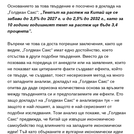
Основанието за това твърдение е посочено в доклада на
„Голдман Сакс“:
„Темпът на растеж на Китай ще се
забави до 3,5% до 2027 г. и до 2,5% до 2032 г., като за
10 години годишният темп на растеж ще бъде 3,4
процента“.
Въпреки че това са доста погрешни заключения, както ще
видим, „Голдман Сакс“ имат едно достойнство, което
отсъства в други подобни твърдения. Вместо да се
позовава на поредица от анекдоти или на заявления, които
не показват как цитираните факти създават ефекта, който
се твърди, че създават, тоест несериозния метод на много
от западните анализи, докладът на „Голдман Сакс“ се
опитва да даде сериозна количествена основа за връзките
между твърденията си и предполагаемите им ефекти. Ето
защо докладът на „Голдман Сакс“ е анализиран тук – не
защото е най-лошият, а защото е най-сериозният от
подобни изследвания. Този анализ ще покаже, че „Голдман
Сакс“ предвижда, че Китай ще извърши икономическо
самоубийство под влиянието на западните икономически
идеи! Тъй като обърканите и вулгарни икономически идеи