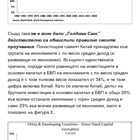
Също така
не е ясно дали „Голдман Сакс“
действително са обмислили правилно своите
проучвания
. Понастощем самият Китай принадлежи към
групата на икономиките с по-висок среден доход (и
развиващи се икономики). Всъщност единствената
причина, поради която равнището на инвестициите в
основен капитал в БВП на икономиките с по-висок среден
доход е с този толкова висок показател от 34%, е че тази
цифра включва Китай. Като се изключи Китай, дялът на
брутните инвестиции в основен капитал в БВП е общо 20%
във всички останали икономики с горен среден доход и
само 23% във всички развиващи се икономики, както е
показано на фигура 2.