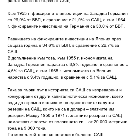
растат много по-бързо от САЩ
Към 1955 г. фиксираните инвестиции на Западна Германия
са 26,9% от БВП, в сравнение с 21,9% за САЩ, а към 1964
г. фиксираните инвестиции на Германия са 30,0% от БВП.
Равнището на фиксираните инвестиции на Япония през
същата година е 34,6% от БВП, в сравнение с 22,7% за
САЩ.
В допълнение към това, към 1955 г. икономиката на
Западна Германия нараства с 8,9% годишно, в сравнение с
4,6% за САЩ, а към 1965 г. икономиката на Япония
нараства с 9,4% годишно, в сравнение с 5,1% за САЩ.
Така за първи път в историята си САЩ са изпреварени и
конкурирани от други капиталистически икономики, което
води до огромно източване на единствените валутни
резерви на САЩ, които не са в долари – златните им
резерви. Между 1950 и 1971 г. златните резерви на САЩ
намаляват с повече от половината си – от 20 000 метрични
тона на 9 000 тона.
По модел, който ще се повтори в бъдеще, САЩ