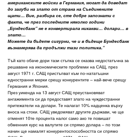
американските войски в Германия, могат да доведат
до загуби на злато от страна на Съединените
щати… Вие, разбира се, сте добре запознати с
факта, че през последните няколко години
„Бундесбанк“ не е конвертирала никакви… долари… в
злато…
Можете да бъдете сигурни, че и в бъдеще Бундесбанк
възнамерява да продължи тази политика.“
Тъй като обаче дори тази стъпка се оказва недостатъчна за
решаване на икономическите проблеми на САЩ, през
август 1971 г. САЩ пристъпват към по-нататъшни
едностранни мерки срещу конкурентите – най-вече срещу
Германия и Япония.
През уикенда на 13 август САЩ преустановяват
ангажимента си да предоставят злато на чуждестранни
притежатели на долари. Те налагат 10% надценка върху
вноса на стоки. САЩ уведомяват другите държави, че ще
отменят 10те процента налог само ако те повишат
обменния курс на валутите си спрямо долара – по този
начин ще намалят конкурентоспособността си спрямо