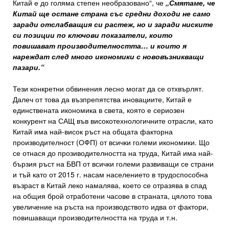
Китай е до голяма степен необразовано“, че
„Смятаме, че
Китай ще остане страна със средни доходи не само
заради отслабващия си растеж, но и заради ниските
си позиции по ключови показатели, които
повишават производителността… и които я
нареждат след много икономики с нововъзникващи
пазари.“
Тези конкретни обвинения лесно могат да се отхвърлят.
Далеч от това да възпрепятства иновациите, Китай е
единствената икономика в света, която е сериозен
конкурент на САЩ във високотехнологичните отрасли, като
Китай има най-висок ръст на общата факторна
производителност (ОФП) от всички големи икономики. Що
се отнася до прозиводителността на труда, Китай има най-
бързия ръст на БВП от всички големи развиващи се страни
и тъй като от 2015 г. насам населението в трудоспособна
възраст в Китай леко намалява, което се отразява в спад
на общия брой отработени часове в страната, цялото това
увеличение на ръста на производството идва от фактори,
повишаващи производителността на труда и т.н.