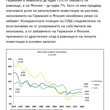
Германия е намаляло до едва 15% от пиковото си
равнище, а на Япония – до едва 7%. Като се има предвид
ключовата роля на капиталовите инвестиции за растежа,
икономиките на Германия и Япония неизбежно рязко се
забавят. Конкурентната позиция на САЩ следователно се
възстановява не от ускоряването на собствената им
икономика, а от забавянето на Германия и Япония,
причинено от драстичния спад в равнището на техните
инвестиции в основен капитал.