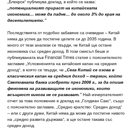
„Блекрок“ публикува доклад, в който се казва:
„потенциалният прираст на китайската
икономика… може да падне… до около 3% до края на
десетилетието.“
Последствията от подобно забавяне са очевидни – Китай
няма да успее да постигне целите си до 2035 година. В
много от тези анализи се твърди, че Китай ще остане
икономика със среден доход. В този смисъл беше и
публикуваната във Financial Times статия с пояснителното
заглавие „Усложненията на китайския капан на средния
доход“, в която се твърди, че
„Сега Китай се озова в
класическия капан на средния доход – термин, който
Световната банка изобрети през 2006 г., за да опише
феномена на развиващите се икономики, които
всъщност никога не се развиват.“
Най-изчерпателният
отчет за това положение е доклад на „Голдман Сакс“, също
с пояснително заглавие, „Средно кралство: Среден доход“
– или с други думи, Китай няма да може да постигне нивото
на „средно развита държава“, а ще остане такава със
среден доход.