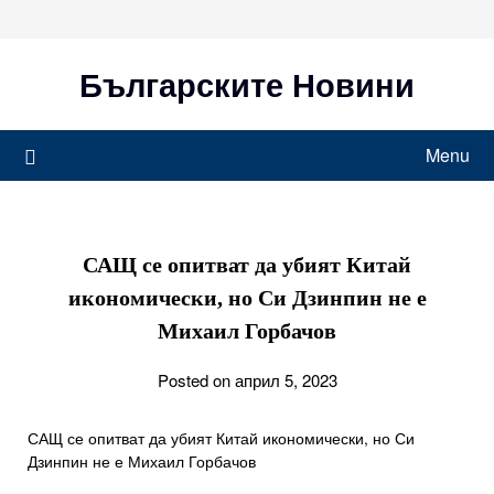
Skip
to
content
Българските Новини
Menu
САЩ се опитват да убият Китай
икономически, но Си Дзинпин не е
Михаил Горбачов
Posted on април 5, 2023
САЩ се опитват да убият Китай икономически, но Си
Дзинпин не е Михаил Горбачов