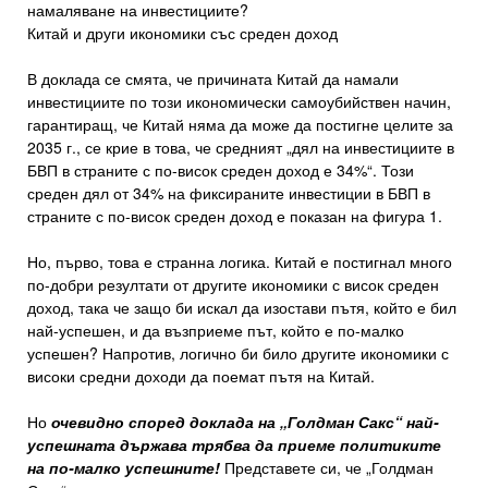
намаляване на инвестициите?
Китай и други икономики със среден доход
В доклада се смята, че причината Китай да намали
инвестициите по този икономически самоубийствен начин,
гарантиращ, че Китай няма да може да постигне целите за
2035 г., се крие в това, че средният „дял на инвестициите в
БВП в страните с по-висок среден доход е 34%“. Този
среден дял от 34% на фиксираните инвестиции в БВП в
страните с по-висок среден доход е показан на фигура 1.
Но, първо, това е странна логика. Китай е постигнал много
по-добри резултати от другите икономики с висок среден
доход, така че защо би искал да изостави пътя, който е бил
най-успешен, и да възприеме път, който е по-малко
успешен? Напротив, логично би било другите икономики с
високи средни доходи да поемат пътя на Китай.
Но
очевидно според доклада на „Голдман Сакс“ най-
успешната държава трябва да приеме политиките
на по-малко успешните!
Представете си, че „Голдман