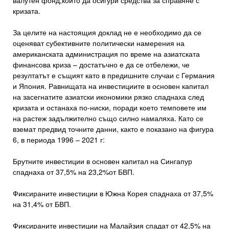
валутен фонд,който да осигури средства за справяне с
кризата.
За целите на настоящия доклад не е необходимо да се
оценяват субективните политически намерения на
американската администрация по време на азиатската
финансова криза – достатъчно е да се отбележи, че
резултатът е същият като в предишните случаи с Германия
и Япония. Равнищата на инвестициите в основен капитал
на засегнатите азиатски икономики рязко спаднаха след
кризата и останаха по-ниски, поради което темповете им
на растеж задължително също силно намаляха. Като се
вземат предвид точните данни, както е показано на фигура
6, в периода 1996 – 2021 г:
Брутните инвестиции в основен капитал на Сингапур
спаднаха от 37,5% на 23,2%от БВП.
Фиксираните инвестиции в Южна Корея спаднаха от 37,5%
на 31,4% от БВП.
Фиксираните инвестиции на Малайзия спадат от 42,5% на