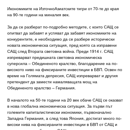
Икономиките на ИзточноАзиатските тигри от 70-те до края
на 90-те години на миналия век.
За да се разберат по-подробно методите, с които САЩ се
опитват да забавят и успяват да забавят икономиките на
конкурентите, е необходимо да се разбере исторически
новата икономическа ситуация, пред която са изправени
САЩ след Втората световна война. Преди 1914 г. САЩ
изпреварват предишната световна икономическа
суперсила – Обединеното кралство, благодарение на по-
високото ниво на фиксираните инвестиции в БВП. Освен по
време на Голямата депресия, САЩ изпреварват и другия
претендент да замести намаляващата мощ на
Обединеното кралство – Германия.
В началото на 50-те години на 20 век обаче САЩ се оказват
в нова глобална икономическа ситуация. За първи път
големите капиталистически икономики, първоначално
Западна Германия, а след това Япония, достигат много по-
високи нива на фиксираните инвестиции в БВП от САЩ и