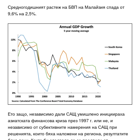
Средногодишният растеж на БВП на Малайзия спада от
9,6% на 2,5%.
Ето защо, независимо дали САЩ умишлено инициираха
азиатската финансова криза през 1997 г. или не, и
независимо от субективните намерения на САЩ при
решенията, които бяха наложени на региона, резултатите