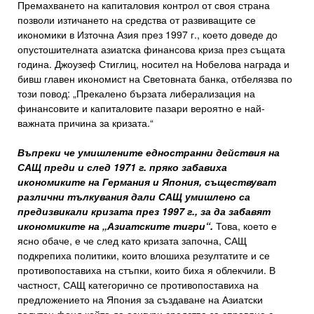
Премахването на капиталовия контрол от своя страна
позволи изтичането на средства от развиващите се
икономики в Източна Азия през 1997 г., което доведе до
опустошителната азиатска финансова криза през същата
година. Джоузеф Стиглиц, носител на Нобелова награда и
бивш главен икономист на Световната банка, отбелязва по
този повод: „Прекалено бързата либерализация на
финансовите и капиталовите пазари вероятно е най-
важната причина за кризата.“
Въпреки че умишлените едностранни действия на
САЩ преди и след 1971 г. пряко забавиха
икономиките на Германия и Япония, съществуват
различни тълкувания дали САЩ умишлено са
предизвикали кризата през 1997 г., за да забавят
икономиките на „Азиатските тигри“.
Това, което е
ясно обаче, е че след като кризата започна, САЩ
подкрепиха политики, които влошиха резултатите и се
противопоставиха на стъпки, които биха я облекчили. В
частност, САЩ категорично се противопоставиха на
предложението на Япония за създаване на Азиатски