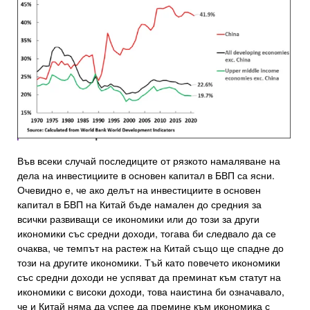
Във всеки случай последиците от рязкото намаляване на
дела на инвестициите в основен капитал в БВП са ясни.
Очевидно е, че ако делът на инвестициите в основен
капитал в БВП на Китай бъде намален до средния за
всички развиващи се икономики или до този за други
икономики със средни доходи, тогава би следвало да се
очаква, че темпът на растеж на Китай също ще спадне до
този на другите икономики. Тъй като повечето икономики
със средни доходи не успяват да преминат към статут на
икономики с високи доходи, това наистина би означавало,
че и Китай няма да успее да премине към икономика с