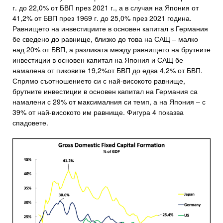
г. до 22,0% от БВП през 2021 г., а в случая на Япония от
41,2% от БВП през 1969 г. до 25,0% през 2021 година.
Равнището на инвестициите в основен капитал в Германия
бе сведено до равнище, близко до това на САЩ – малко
над 20% от БВП, а разликата между равнището на брутните
инвестиции в основен капитал на Япония и САЩ бе
намалена от пиковите 19,2%от БВП до едва 4,2% от БВП.
Спрямо съотношението си с най-високото равнище,
брутните инвестиции в основен капитал на Германия са
намалени с 29% от максималния си темп, а на Япония – с
39% от най-високото им равнище. Фигура 4 показва
спадовете.