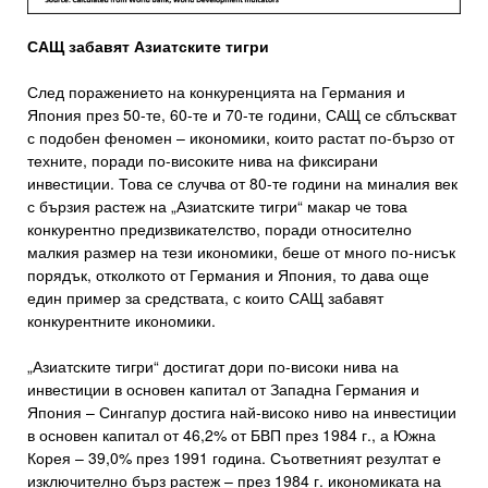
САЩ забавят Азиатските тигри
След поражението на конкуренцията на Германия и
Япония през 50-те, 60-те и 70-те години, САЩ се сблъскват
с подобен феномен – икономики, които растат по-бързо от
техните, поради по-високите нива на фиксирани
инвестиции. Това се случва от 80-те години на миналия век
с бързия растеж на „Азиатските тигри“ макар че това
конкурентно предизвикателство, поради относително
малкия размер на тези икономики, беше от много по-нисък
порядък, отколкото от Германия и Япония, то дава още
един пример за средствата, с които САЩ забавят
конкурентните икономики.
„Азиатските тигри“ достигат дори по-високи нива на
инвестиции в основен капитал от Западна Германия и
Япония – Сингапур достига най-високо ниво на инвестиции
в основен капитал от 46,2% от БВП през 1984 г., а Южна
Корея – 39,0% през 1991 година. Съответният резултат е
изключително бърз растеж – през 1984 г. икономиката на