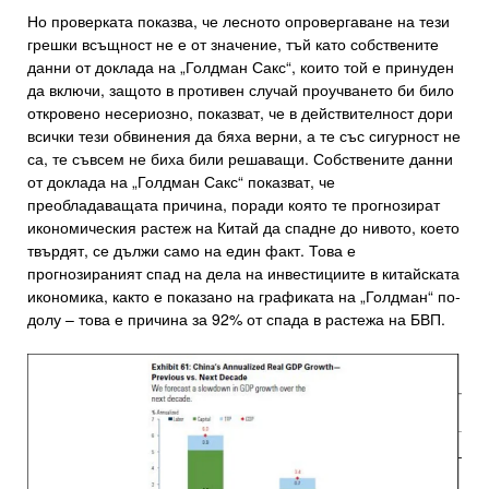
Но проверката показва, че лесното опровергаване на тези
грешки всъщност не е от значение, тъй като собствените
данни от доклада на „Голдман Сакс“, които той е принуден
да включи, защото в противен случай проучването би било
откровено несериозно, показват, че в действителност дори
всички тези обвинения да бяха верни, а те със сигурност не
са, те съвсем не биха били решаващи. Собствените данни
от доклада на „Голдман Сакс“ показват, че
преобладаващата причина, поради която те прогнозират
икономическия растеж на Китай да спадне до нивото, което
твърдят, се дължи само на един факт. Това е
прогнозираният спад на дела на инвестициите в китайската
икономика, както е показано на графиката на „Голдман“ по-
долу – това е причина за 92% от спада в растежа на БВП.