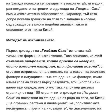
на Запада понякога се повтарят и в някои китайски медии,
разглеждането на грешките в доклада на „Голдман Сакс“
има и изключително образователен характер, тъй като
добре показва грешките на този тип западно мислене,
съдържащи се в много подобни анализи, както и
опасностите от тях за Китай.
Методът на изкривяването
Първо, докладът на
„Голдман Сакс“
използва най-
типичните форми на изкривяване. Това означава, че
той
съчетава твърдения, които просто са неверни,
чисто измислен материал, или „фалшиви новини“
, с
огромно изкривяване на относителната тежест на реалните
фактори в ситуацията – т.е. твърдения, че фактори, които
нямат голяма тежест върху резултата, всъщност са най-
важни при определянето му. Така например десетки
страници от над 100-страничните доклади на „Голдман
Сакс“ са посветени на твърдения от рода на това, че Китай
„ще ограничи растежа и иновациите“, че „политическата
несигурност… пречи на иновациите“, че „населението на