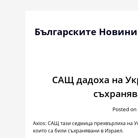
Skip
to
content
Българските Новини
САЩ дадоха на Ук
съхраняв
Posted on
Axios: САЩ тази седмица прехвърлиха на У
които са били съхранявани в Израел.