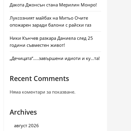
Дакота Джонсън стана Мерилин Монро!
Луксозният майбах на Митьо Очите
опожарен заради балони с райски газ
Ники Кънчев разкара Даниела след 25
години съвместен живот!
„Дечицата“…..завършени идиоти и ку…та!
Recent Comments
Няма коментари за показване.
Archives
август 2026