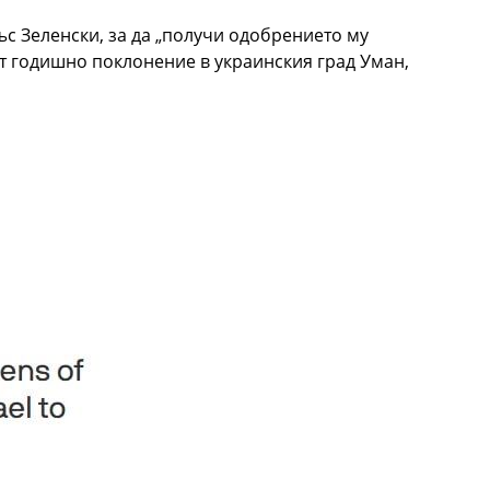
със Зеленски, за да „получи одобрението му
т годишно поклонение в украинския град Уман,