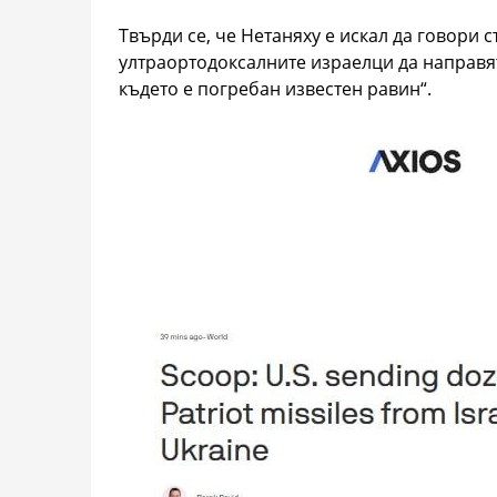
Твърди се, че Нетаняху е искал да говори 
ултраортодоксалните израелци да направя
където е погребан известен равин“.