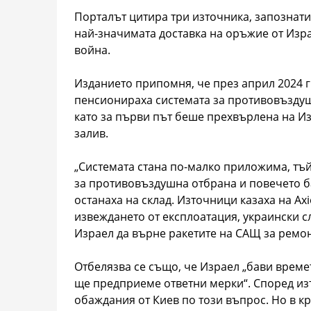
Порталът цитира три източника, запознати 
най-значимата доставка на оръжие от Изра
война.
Изданието припомня, че през април 2024 
пенсионираха системата за противовъздушн
като за първи път беше прехвърлена на И
залив.
„Системата стана по-малко приложима, тъй
за противовъздушна отбрана и повечето ба
останаха на склад. Източници казаха на Ax
извеждането от експлоатация, украински с
Израел да върне ракетите на САЩ за ремонт
Отбелязва се също, че Израел „бави времет
ще предприеме ответни мерки“. Според изт
обаждания от Киев по този въпрос. Но в к