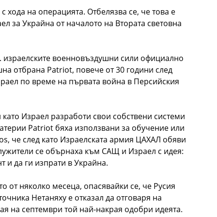
с хода на операцията. Отбелязва се, че това е
ел за Украйна от началото на Втората световна
г. израелските военновъздушни сили официално
а отбрана Patriot, повече от 30 години след
зраел по време на първата война в Персийския
 като Израел разработи свои собствени системи
терии Patriot бяха използвани за обучение или
ios, че след като Израелската армия ЦАХАЛ обяви
лужители се обърнаха към САЩ и Израел с идея:
 и да ги изпрати в Украйна.
о от няколко месеца, опасявайки се, че Русия
очника Нетаняху е отказал да отговаря на
рая на септември той най-накрая одобри идеята.