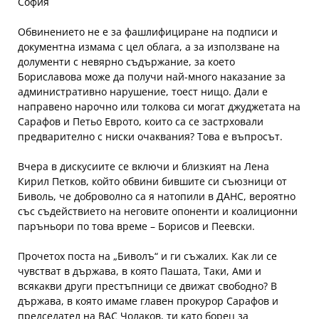
София
Обвинението не е за фашлифициране на подписи и
документна измама с цел облага, а за използване на
долументи с невярно съдържание, за което
Бориславова може да получи най-много наказание за
административно нарушение, тоест нищо. Дали е
направено нарочно или толкова си могат джуджетата на
Сарафов и Петьо Еврото, които са се застрховали
предварително с ниски очаквания? Това е въпросът.
Вчера в дискусиите се включи и близкият на Лена
Кирил Петков, който обвини бившите си съюзници от
Биволь, че доброволно са я натопили в ДАНС, вероятно
със съдействието на неговите опоненти и коалиционни
паръньори по това време – Борисов и Пеевски.
Прочетох поста на „Биволъ“ и ги съжалих. Как ли се
чувстват в държава, в която Пашата, Таки, Ами и
всякакви други престъпници се движат свободно? В
държава, в която имаме главен прокурор Сарафов и
председател на ВАС Чолаков, ти като борец за