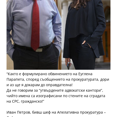
“Както е формулирано обвинението на Еуглена
Парапета, според съобщението на прокуратурата, дори
и аз ще я докарам до оправдателна!
Да не говорим за “утвърдените адвокатски кантори”,
чийто имена са изографисани по стените на сградата
на СРС, гражданско!”
Иван Петров, бивш шеф на Апелативна прокуратура –