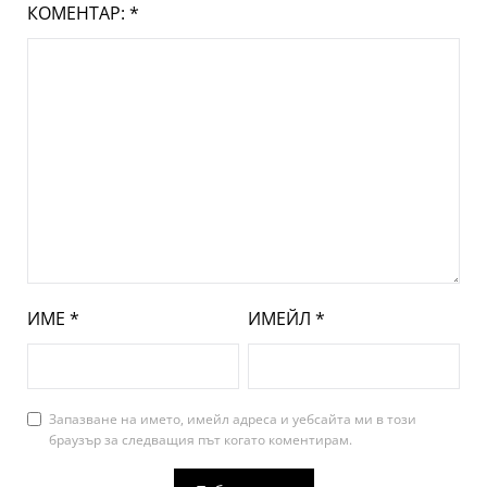
КОМЕНТАР:
*
ИМЕ
*
ИМЕЙЛ
*
Запазване на името, имейл адреса и уебсайта ми в този
браузър за следващия път когато коментирам.