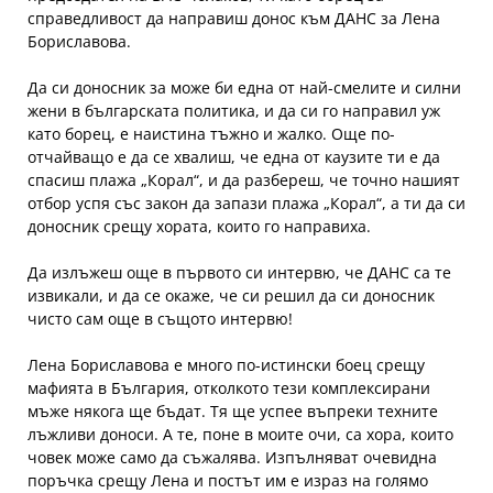
справедливост да направиш донос към ДАНС за Лена
Бориславова.
Да си доносник за може би една от най-смелите и силни
жени в българската политика, и да си го направил уж
като борец, е наистина тъжно и жалко. Още по-
отчайващо е да се хвалиш, че една от каузите ти е да
спасиш плажа „Корал“, и да разбереш, че точно нашият
отбор успя със закон да запази плажа „Корал“, а ти да си
доносник срещу хората, които го направиха.
Да излъжеш още в първото си интервю, че ДАНС са те
извикали, и да се окаже, че си решил да си доносник
чисто сам още в същото интервю!
Лена Бориславова е много по-истински боец срещу
мафията в България, отколкото тези комплексирани
мъже някога ще бъдат. Тя ще успее въпреки техните
лъжливи доноси. А те, поне в моите очи, са хора, които
човек може само да съжалява. Изпълняват очевидна
поръчка срещу Лена и постът им е израз на голямо