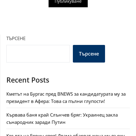
ТЪРСЕНЕ
Търсене
Recent Posts
Кметът на Бургас пред BNEWS за кандидатурата му за
президент в Афера: Това са пълни глупости!
Кървава баня край Слънчев бряг: Украинец закла
сънародник заради Путин
Кръвта на Ервин спря! Двама обарват жена му върху