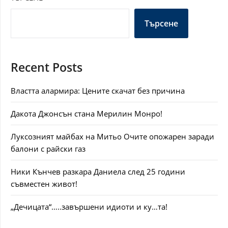
Търсене
Recent Posts
Властта алармира: Цените скачат без причина
Дакота Джонсън стана Мерилин Монро!
Луксозният майбах на Митьо Очите опожарен заради
балони с райски газ
Ники Кънчев разкара Даниела след 25 години
съвместен живот!
„Дечицата“…..завършени идиоти и ку…та!