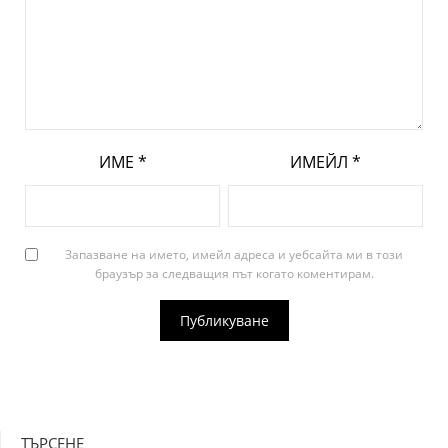
ИМЕ
*
ИМЕЙЛ
*
Запазване на името, имейл адреса и уебсайта ми в този
браузър за следващия път когато коментирам.
ТЪРСЕНЕ