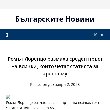
Skip
to
content
Българските Новини
Menu
Ромът Лоренцо размаха среден пръст
на всички, които четат статията за
ареста му
Posted on декември 2, 2023
Ромът Лоренцо размаха среден пръст на всички, които
четат статията за ареста му