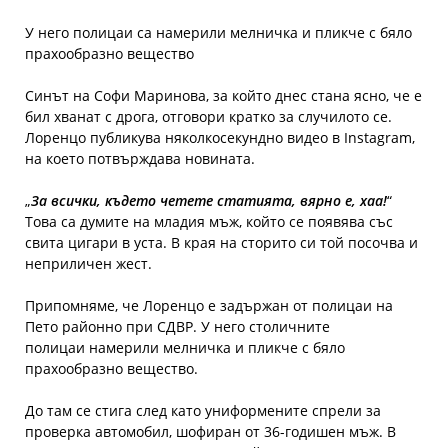
У него полицаи са намерили мелничка и пликче с бяло
прахообразно вещество
Синът на Софи Маринова, за който днес стана ясно, че е
бил хванат с дрога, отговори кратко за случилото се.
Лоренцо публикува няколкосекундно видео в Instagram,
на което потвърждава новината.
„
За всички, където четете статията, вярно е, хаа!
“
Това са думите на младия мъж, който се появява със
свита цигари в уста. В края на сторито си той посочва и
неприличен жест.
Припомняме, че Лоренцо е задържан от полицаи на
Пето районно при СДВР. У него столичните
полицаи намерили мелничка и пликче с бяло
прахообразно вещество.
До там се стига след като униформените спрели за
проверка автомобил, шофиран от 36-годишен мъж. В