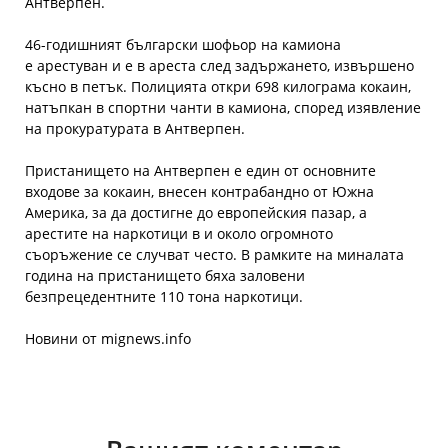
Антверпен.
46-годишният български шофьор на камиона
е арестуван и е в ареста след задържането, извършено
късно в петък. Полицията откри 698 килограма кокаин,
натъпкан в спортни чанти в камиона, според изявление
на прокуратурата в Антверпен.
Пристанището на Антверпен е един от основните
входове за кокаин, внесен контрабандно от Южна
Америка, за да достигне до европейския пазар, а
арестите на наркотици в и около огромното
съоръжение се случват често. В рамките на миналата
година на пристанището бяха заловени
безпрецедентните 110 тона наркотици.
Новини от mignews.info