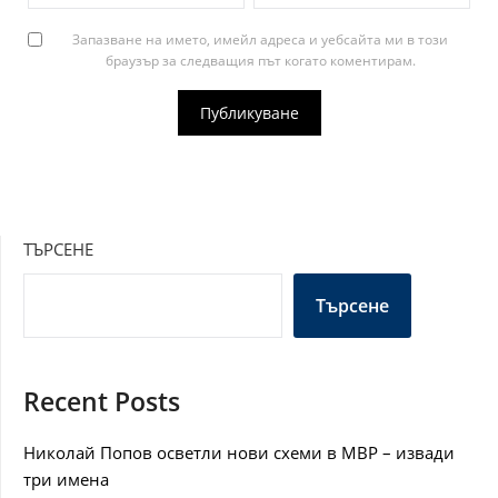
Запазване на името, имейл адреса и уебсайта ми в този
браузър за следващия път когато коментирам.
ТЪРСЕНЕ
Търсене
Recent Posts
Николай Попов осветли нови схеми в МВР – извади
три имена