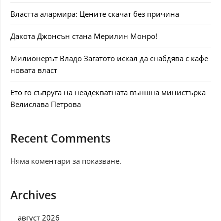
Властта алармира: Цените скачат без причина
Дакота Джонсън стана Мерилин Монро!
Милионерът Владо Загатото искал да снабдява с кафе
новата власт
Ето го съпруга на неадекватната външна министърка
Велислава Петрова
Recent Comments
Няма коментари за показване.
Archives
август 2026