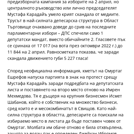
предизборната кампания за изборите на 2 април, но
централното ръководство или лично председателят
Мустафа Карадайъ умело крият скандала от медиите.
Трусът в най-силната депесарска структура в Област
Търговище очаквано доведе до срив на последните
парламентарни избори – ДПС спечели само 1
депутатски мандат, вместо обичайните 2. Гласовете пък
се сринаха от 17 017 (на вота през октомври 2022 г.) до
11 844 на 2 април. Равносметката показва, че заради
скандала движението губи 5 227 гласа!
Според неофициална информация, кметът на Омуртаг
Ешрефов напуска партията в знак на протест срещу
Мустафа Карадайъ заради подредбата на депутатската
листа и поставянето на второ място отново на Имрен
Мехмедова. Тя е дъщеря на крупния бизнесмен Исмет
Шабанов, който е собственик на множество бизнеси,
сред които е и месокомбинатът в Свищов. Като най-
силна структура в областта, депесарите са поискали на
избираемо място в листата да бъде поставен човек от
Омуртаг. Молбата им обаче отново е била отхвърлена,
защото за водач пак е определен Джейхан Ибрямов,