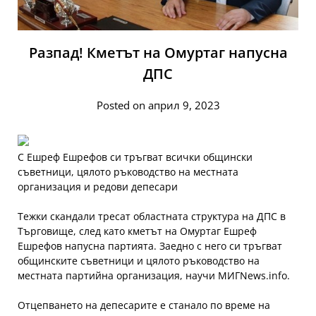
Разпад! Кметът на Омуртаг напусна
ДПС
Posted on април 9, 2023
С Ешреф Ешрефов си тръгват всички общински
съветници, цялото ръководство на местната
организация и редови депесари
Тежки скандали тресат областната структура на ДПС в
Търговище, след като кметът на Омуртаг Ешреф
Ешрефов напусна партията. Заедно с него си тръгват
общинските съветници и цялото ръководство на
местната партийна организация, научи МИГNews.info.
Отцепването на депесарите е станало по време на