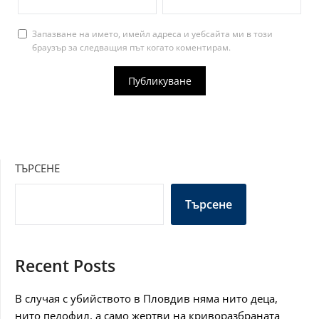
Запазване на името, имейл адреса и уебсайта ми в този
браузър за следващия път когато коментирам.
ТЪРСЕНЕ
Търсене
Recent Posts
В случая с убийството в Пловдив няма нито деца,
нито педофил, а само жертви на криворазбраната