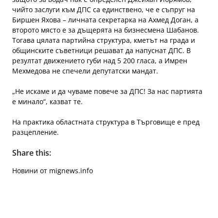
чийто заслуги към ДПС са единствено, че е съпруг на
Биршен Яхова – личната секретарка на Ахмед Доган, а
второто място е за дъщерята на бизнесмена Шабанов.
Тогава цялата партийна структура, кметът на града и
общинските съветници решават да напуснат ДПС. В
резултат движението губи над 5 200 гласа, а Имрен
Мехмедова не спечели депутатски мандат.
„Не искаме и да чуваме повече за ДПС! За нас партията
е минало“, казват те.
На практика областната структура в Търговище е пред
разцепление.
Share this:
Новини от mignews.info