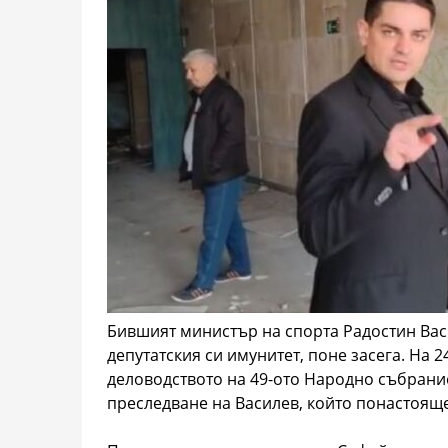
Бившият министър на спорта Радостин Васи
депутатския си имунитет, поне засега. На 
деловодството на 49-ото Народно събрание
преследване на Василев, който понастояще