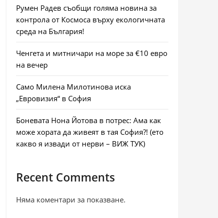
Румен Радев съобщи голяма новина за
контрола от Космоса върху екологичната
среда на България!
Ченгета и митничари на море за €10 евро
на вечер
Само Милена Милотинова иска
„Евровизия“ в София
Боневата Нона Йотова в потрес: Ама как
може хората да живеят в тая София?! (ето
какво я извади от нерви – ВИЖ ТУК)
Recent Comments
Няма коментари за показване.