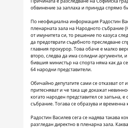
Причината е разследване на Софийска град
обвинение за заплаха и принуда спрямо б
По неофициална информация Радостин Васи
пленарната зала на Народното събрание (Н
от имунитета си, то решение по казуса сл
да предотврати съдебното преследване спр
главния прокурор. Това обаче е малко вер
второ, следва да има солидни аргументи, и
бившия министър на спорта няма как да с
64 народни представители.
Обичайно депутатите сами се отказват от им
притесняват и че така ще докажат невиннос
когато народен представител се запъна, е 
събрание. Тогава се образува и временна к
Радостин Василев сега се надява такава ком
разгледан директно в пленарна зала. Каква 