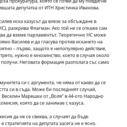
ска прокуратура, която се готви да му повдигне
ившата депутатка от ИТН Христинка Иванова.
лев иска казусът да влезе за обсъждане в
С), разкрива Флагман. Ако той не се откаже сам
едва да вземе парламентът. Теоретично НС може
ямо Василев и да гласува против искането на
оятно – първо, защото е непопулярно действие,
 трето, нужно е мнозинство, което в случая около
е получи. Неговата формация разполага със само
унитета си с аргумента, че няма от какво да се
тта си в съда. Може би последният случай,
с Веселин Марешки от „Воля“ в 44-ото Народно
омисия, която да се занимае с казуса.
исия да не се свиква, а случаят да бъде
е стратегията на депутата засега не е ясно.