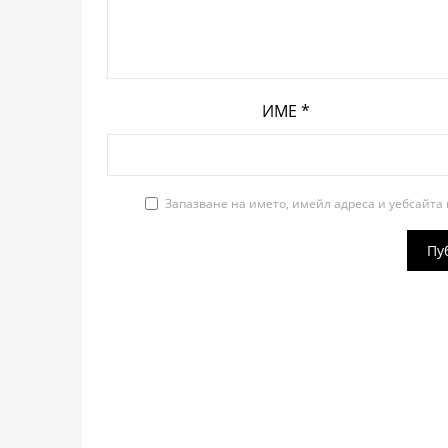
ИМЕ
*
Запазване на името, имейл адреса и уебсайта 