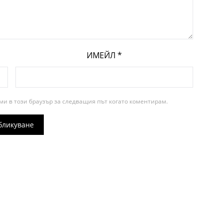
ИМЕЙЛ
*
ми в този браузър за следващия път когато коментирам.