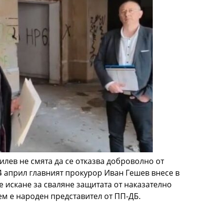
лев не смята да се отказва доброволно от
24 април главният прокурор Иван Гешев внесе в
 искане за сваляне защитата от наказателно
м е народен представител от ПП-ДБ.