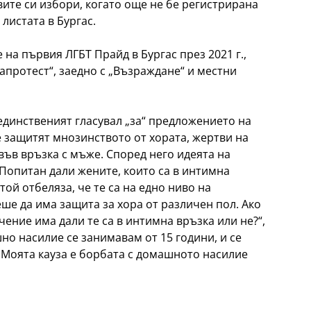
ите си избори, когато още не бе регистрирана
листата в Бургас.
 на първия ЛГБТ Прайд в Бургас през 2021 г.,
апротест“, заедно с „Възраждане“ и местни
 единственият гласувал „за“ предложението на
е защитят мнозинството от хората, жертви на
ъв връзка с мъже. Според него идеята на
 Попитан дали жените, които са в интимна
той отбеляза, че те са на едно ниво на
еше да има защита за хора от различен пол. Ако
чение има дали те са в интимна връзка или не?“,
шно насилие се занимавам от 15 години, и се
 Моята кауза е борбата с домашното насилие