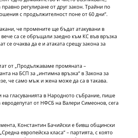
 правно регулиране от друг закон. Трайни по
ошения с продължителност поне от 60 дни“.
закани, че промените ще бъдат атакувани в
 вече са се обръщали заедно към КС във връзка
т се очаква да е и атаката срещу закона за
тат от „Продължаваме промяната –
анта на БСП за „интимна връзка“ в Закона за
е, че само мъж и жена може да са в такава.
и на гласуванията в Народното събрание, пише
а евродепутат от НФСБ на Валери Симеонов, сега
амента, Константин Бачийски е бивш общински
„Средна европейска класа“ – партията, с която