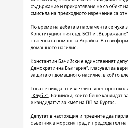
съдържание и прекратяване не са обект на
смисъла на предходното изречение са отн
По време на дебата в парламента се чуха 
Конституционния съд. БСП и „Възраждане“
с военната помощ за Украйна. В този форма
домашното насилие.
Константин Бачийски е единственият депу
Демократична България“, гласувал за вари
защита от домашното насилие, в който влез
Това се вижда от излезлите днес протокол
„Клуб Z“
. Бачийски, който беше кандидат з
е кандидатът за кмет на ПП за Бургас.
Депутат в настоящия и предните два парл
съветник в морския град и председател на 