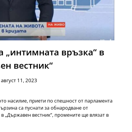
а „интимната връзка“ в
ен вестник“
 август 11, 2023
то насилие, приети по спешност от парламента
бързина са пуснати за обнародване от
е в „Държавен вестник“, промените ще влязат в