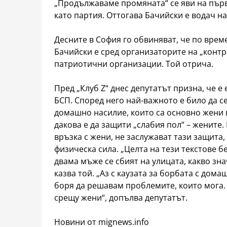
„Продължаваме промяната“ се яви на първ
като партия. Оттогава Бачийски е водач на 
Десните в София го обвиняват, че по време
Бачийски е сред организаторите на „контр
патриотични организации. Той отрича.
Пред „Клуб Z“ днес депутатът призна, че е
БСП. Според него най-важното е било да с
домашно насилие, които са основно жени в
дакова е да защити „слабия пол“ – жените.
връзка с жени, не заслужават тази защита, 
физическа сила. „Целта на тези текстове б
двама мъже се сбият на улицата, какво зна
казва той. „Аз с каузата за борбата с дома
боря да решавам проблемите, които мога.
срещу жени“, допълва депутатът.
Новини от mignews.info