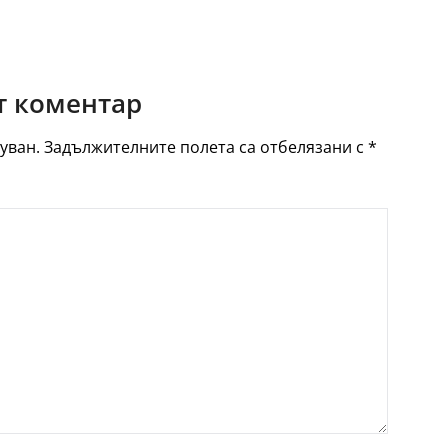
 коментар
уван.
Задължителните полета са отбелязани с
*