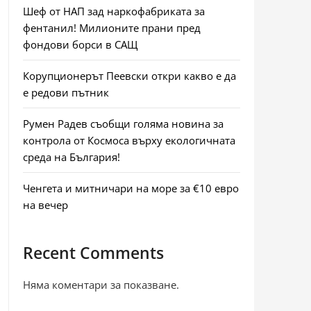
Шеф от НАП зад наркофабриката за
фентанил! Милионите прани пред
фондови борси в САЩ
Корупционерът Пеевски откри какво е да
е редови пътник
Румен Радев съобщи голяма новина за
контрола от Космоса върху екологичната
среда на България!
Ченгета и митничари на море за €10 евро
на вечер
Recent Comments
Няма коментари за показване.