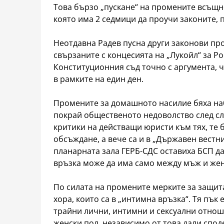
Това бързо „пускане“ на промените всъщн
която има 2 седмици да проучи законите, 
Неотдавна Радев пусна други законови про
свързаните с концесията на „Лукойл“ за Ро
Конституционния съд точно с аргумента, ч
в рамките на един ден.
Промените за домашното насилие бяха на
покрай общественото недоволство след сл
критики на действащи юристи към тях, те 
обсъждане, а вече са и в „Държавен вестни
планарната зала ГЕРБ-СДС оставиха БСП да
връзка може да има само между мъж и жен
По силата на промените мерките за защит
хора, които са в „интимна връзка“. Тя пък
трайни лични, интимни и сексуални отнош
женски пол, независимо от това дали спод