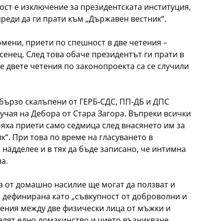
ост е изключение за президентската институция,
преди да ги прати към „Държавен вестник“.
мени, приети по спешност в две четения –
сенец. След това обаче президентът ги прати в
е двете четения по законопроекта са се случили
бързо скалъпени от ГЕРБ-СДС, ПП-ДБ и ДПС
учая на Дебора от Стара Загора. Въпреки всички
бяха приети само седмица след внасянето им за
к“. При това по време на гласуването в
 надделее и в тях да бъде записано, че интимна
а.
а от домашно насилие ще могат да ползват и
 е дефинирана като „съвкупност от доброволни и
ения между две физически лица от мъжки и
елят едно домакинство и чието възникване,