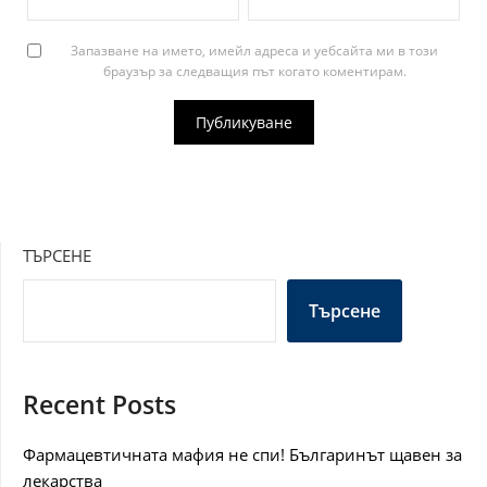
Запазване на името, имейл адреса и уебсайта ми в този
браузър за следващия път когато коментирам.
ТЪРСЕНЕ
Търсене
Recent Posts
Фармацевтичната мафия не спи! Българинът щавен за
лекарства