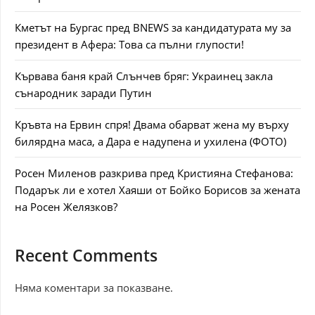
Кметът на Бургас пред BNEWS за кандидатурата му за
президент в Афера: Това са пълни глупости!
Кървава баня край Слънчев бряг: Украинец закла
сънародник заради Путин
Кръвта на Ервин спря! Двама обарват жена му върху
билярдна маса, а Дара е надупена и ухилена (ФОТО)
Росен Миленов разкрива пред Кристияна Стефанова:
Подарък ли е хотел Хаяши от Бойко Борисов за жената
на Росен Желязков?
Recent Comments
Няма коментари за показване.