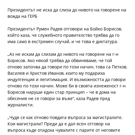
Президентът не иска да слиза до нивото на говорене на
вожда на ГЕРБ
Президентът Румен Радев отговори на Бойко Борисов,
който каза, че служебното правителство трябва да го
има само в екстремен случай, и че това е диктатура.
„Аз не искам да слизам до нивото на говорене на г-н
Борисов. Ако някой трябва да обвиняваме, че той
отново започва да говори по този начин, това са Петков,
Василев и Христов Иванов, които му подариха
индулгенция и легитимация. И възможността да говори
отново по този начин. Може би в своята изнеженост г-н
Борисов наруши един стар принцип – че в дома на
обесения не се говори за въже“, каза Радев пред
журналисти.
„Чудя се как отново повдига въпроса за магистралите.
Кои магистрали? Преди да е дал ясен отговор на
въпроса къде отидоха чувалите с парите от неговите