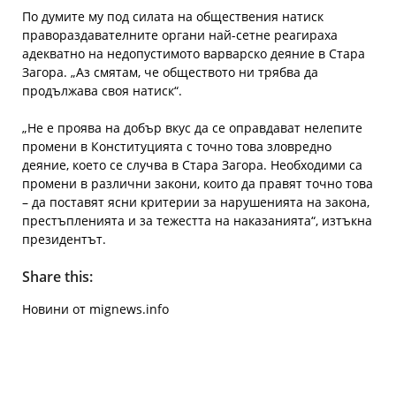
По думите му под силата на обществения натиск
правораздавателните органи най-сетне реагираха
адекватно на недопустимото варварско деяние в Стара
Загора. „Аз смятам, че обществото ни трябва да
продължава своя натиск“.
„Не е проява на добър вкус да се оправдават нелепите
промени в Конституцията с точно това зловредно
деяние, което се случва в Стара Загора. Необходими са
промени в различни закони, които да правят точно това
– да поставят ясни критерии за нарушенията на закона,
престъпленията и за тежестта на наказанията“, изтъкна
президентът.
Share this:
Новини от mignews.info