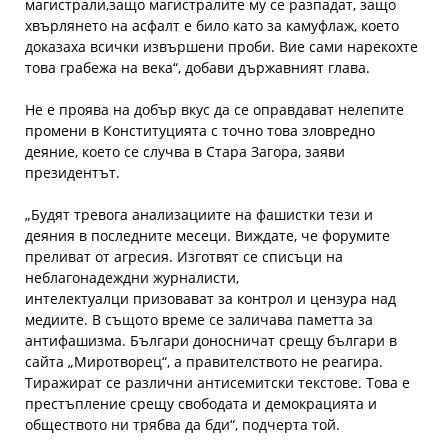
магистрали,защо магистралите му се разпадат, защо
хвърлянето на асфалт е било като за камуфлаж, което
доказаха всички извършени проби. Вие сами нарекохте
това грабежа на века“, добави държавният глава.
Не е проява на добър вкус да се оправдават нелепите
промени в Конституцията с точно това зловредно
деяние, което се случва в Стара Загора, заяви
президентът.
„Будят тревога анализациите на фашистки тези и
деяния в последните месеци. Виждате, че форумите
преливат от агресия. Изготвят се списъци на
неблагонадеждни журналисти,
интелектуалци призовават за контрол и цензура над
медиите. В същото време се заличава паметта за
антифашизма. Българи доносничат срещу българи в
сайта „Миротворец“, а правителството не реагира.
Тиражират се различни антисемитски текстове. Това е
престъпление срещу свободата и демокрацията и
обществото ни трябва да бди“, подчерта той.