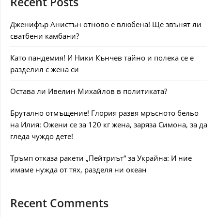
Recent Posts
Дженифър Анистън отново е влюбена! Ще звънят ли
сватбени камбани?
Като пандемия! И Ники Кънчев тайно и полека се е
разделил с жена си
Остава ли Ивелин Михайлов в политиката?
Брутално отмъщение! Глория развя мръсното бельо
на Илия: Ожени се за 120 кг жена, заряза Симона, за да
гледа чуждо дете!
Тръмп отказа ракети „Пейтриът“ за Украйна: И ние
имаме нужда от тях, разделя ни океан
Recent Comments