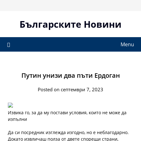
Skip
to
content
Българските Новини
Menu
Путин унизи два пъти Ердоган
Posted on септември 7, 2023
Извика го, за да му постави условия, които не може да
изпълни
Да си посредник изглежда изгодно, но е неблагодарно.
Докато извличаш полза от двете спорещи страни,