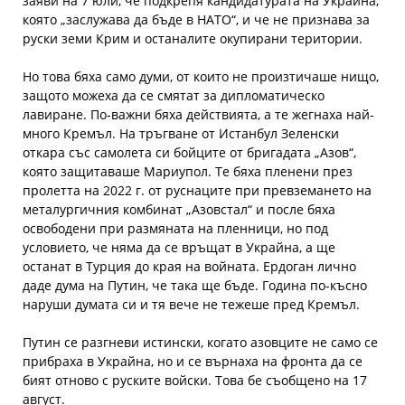
заяви на 7 юли, че подкрепя кандидатурата на Украйна,
която „заслужава да бъде в НАТО“, и че не признава за
руски земи Крим и останалите окупирани територии.
Но това бяха само думи, от които не произтичаше нищо,
защото можеха да се смятат за дипломатическо
лавиране. По-важни бяха действията, а те жегнаха най-
много Кремъл. На тръгване от Истанбул Зеленски
откара със самолета си бойците от бригадата „Азов“,
която защитаваше Мариупол. Те бяха пленени през
пролетта на 2022 г. от руснаците при превземането на
металургичния комбинат „Азовстал“ и после бяха
освободени при размяната на пленници, но под
условието, че няма да се връщат в Украйна, а ще
останат в Турция до края на войната. Ердоган лично
даде дума на Путин, че така ще бъде. Година по-късно
наруши думата си и тя вече не тежеше пред Кремъл.
Путин се разгневи истински, когато азовците не само се
прибраха в Украйна, но и се върнаха на фронта да се
бият отново с руските войски. Това бе съобщено на 17
август.