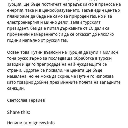
Турция, ще бъде постигнат напредък както в преноса на
енергия, така и в ценообразуването. Такъв един център
планираме да бъде не само за природен газ, но и за
електроенергия и минно дело”, заяви турският
президент, без да е питал държавите от ЕС дали са
променили намерението си да се откажат до няколко
години напълно от руския газ.
Освен това Путин възложи на Турция да купи 1 милион
тона руско зърно за последваща обработка в турски
заводи и да го препродаде на най-нуждаещите се
страни. Ердоган се похвали, че цената ще бъде
намалена, но не можа да скрие, че Путин го използва
като товарно добиче през минните полета на западните
санкции.
Светослав Терзиев
Share this:
Новини от mignews.info