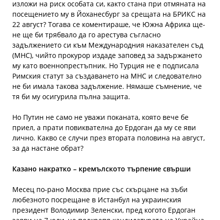
изложи на риск особата си, както стана при отмяната на
посещението му в Йоханесбург за срещата на БРИКС на
22 август? Тогава се коментираше, че Южна Африка ще-
не ще би трябвало да го арестува съгласно
задължението си към Международния наказателен съд
(МНС), чийто прокурор издаде заповед за задържането
му като военнопрестъпник. Но Турция не е подписала
Римския статут за създаването на МНС и следователно
не би имала такова задължение. Нямаше съмнение, че
тя би му осигурила пълна защита.
Но Путин не само не уважи поканата, която вече бе
приел, а прати повиквателна до Ердоган да му се яви
лично. Какво се случи през втората половина на август,
за да настане обрат?
Казано накратко – кремълското търпение свърши
Месец по-рано Москва прие със скърцане на зъби
любезното посрещане в Истанбул на украинския
президент Володимир Зеленски, пред когото Ердоган