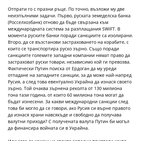
Отпрати го с празни ръце. По точно, възложи му две
неизпълними задачи. Първо, руската земеделска банка
(Росселхозбанк) отново да бъде свързана към
международната система за разплащания SWIFT. В
момента руските банки поради санкциите са изолирани.
Второ, да се възстанови застраховането на корабите, с
които се транспортира руско зърно. Също поради
санкциите големите западни компании нямат право да
застраховат руски товари, независимо кой ги превозва.
Фактически Путин поиска от Ердоган да му уреди
отпадане на западните санкции, за да може най-напред
Русия, а след това евентуално Украйна да изнася своето
зърно. Той очаква зърнена реколта от 130 милиона
тона тази година, от които 60 милиона тона могат да
бъдат изнесени. За какви международни санкции след
това би могло да се говори, ако Русия си върне правото
да изнася храни навсякъде и свободно да получава
валутни приходи? С получената валута Путин би могъл
да финансира войната си в Украйна.