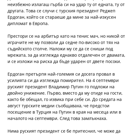
неизбежно излагаш гърба си на удар ту от едната, ту от
другата. Това се случи с турския президент Реджеп
Ердоган, който се стараеше да мине за най-изкусен
дипломат в Европа.
Престори се на арбитър като на тенис мач, но никой от
играчите не му позволи да седне по-високо от тях на
съдийското столче. Наложи му се да се сниши под
мрежата, за да изглежда еднакво отдалечен от двамата,
и се изложи на риска да бъде ударен от двете посоки.
Ердоган претърпя най-големия си досега провал в
усилията си да изглежда помирител. На 4 септември
руският президент Владимир Путин го подложи на
двойно унижение. Първо, вместо да му отиде на гости,
както бе обещал, го извика при себе си. До средата на
август турските медии съобщаваха, че предстои
посещение в Турция на Путин в края на месеца или в
началото на септември. След това замлъкнаха.
Нима руският президент се бе притеснил, че може да