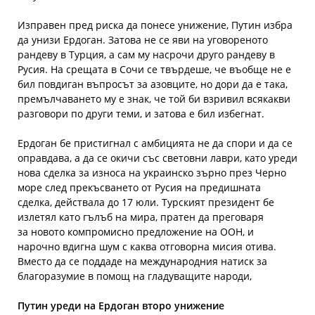
Изправен пред риска да понесе унижение, Путин избра
да унизи Ердоган. Затова не се яви на уговореното
рандеву в Турция, а сам му насрочи друго рандеву в
Русия. На срещата в Сочи се твърдеше, че въобще не е
бил повдиган въпросът за азовците, но дори да е така,
премълчаването му е знак, че той би взривил всякакви
разговори по други теми, и затова е бил избегнат.
Ердоган бе пристигнал с амбицията не да спори и да се
оправдава, а да се окичи със световни лаври, като уреди
нова сделка за износа на украинско зърно през Черно
море след прекъсването от Русия на предишната
сделка, действала до 17 юли. Турският президент бе
излетял като гълъб на мира, пратен да преговаря
за новото компромисно предложение на ООН, и
нарочно вдигна шум с каква отговорна мисия отива.
Вместо да се поддаде на международния натиск за
благоразумие в помощ на гладуващите народи,
Путин уреди на Ердоган второ унижение