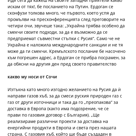
Иди сега да кажеш на своите западни приятели какво
искам от тях!, бе посланието на Путин. Ердоган се
сконфузи толкова много, че първото, което успя да
промълви на пресконференцията след преговорите на
четири очи, звучеше така: „Украйна трябва особено да
смекчи своите подходи, за да е възможно да се
предприемат съвместни стъпки с Русия“. Само че не
Украйна е наложила международните санкции и не тя
може да ги смекчи. Кремълското послание бе насочено
към погрешен адрес, а Ердоган се прибра посрамен, за
да обясни на другия ден пред своето правителство
какво му носи от Сочи
Изтъкна като много изгодно желанието на Русия да ѝ
направи газов хъб, за да смеси руския природен газ с
газ от други източници и така да го „преопакова“ за
доставка в Европа (както има подозрение, че се
прави по газовия договор с България). „Ще
реализираме различни проекти за доставка на
енергийни продукти в Европа и света през нашата
страна. С газовия хъб, който ще бъде създаден в