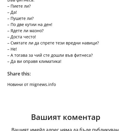
– Пиете ли?
– Да!
– Пушете ли?
– По две кутии на ден!
– Ядете ли мазно?
– Доста често!
– Смятате ли да спрете тези вредни навици?
– Не!
– А тогава за чий сте дошли във фитнеса?
– Да ви оправя климатика!
Share this:
Новини от mignews.info
Вашият коментар
Вашият имейл адрес няма да бъде публикуван.