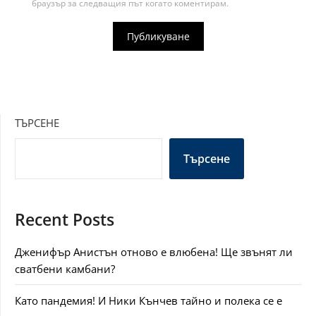
браузър за следващия път когато коментирам.
ТЪРСЕНЕ
Търсене
Recent Posts
Дженифър Анистън отново е влюбена! Ще звънят ли
сватбени камбани?
Като пандемия! И Ники Кънчев тайно и полека се е