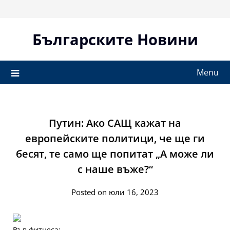
Skip
to
content
Българските Новини
Menu
Путин: Ако САЩ кажат на
европейските политици, че ще ги
бесят, те само ще попитат „А може ли
с наше въже?“
Posted on юли 16, 2023
Във фитнеса: