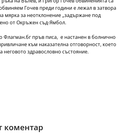
 ръка на Вълев, и Григор Гочев обвиненията са
бвиняем Гочев преди години е лежал в затвора
 на мярка за неотклонение „задържане под
жено от Окръжен съд-Ямбол.
о Флагман.бг пръв писа, е настанен в болнично
привличане към наказателна отговорност, което
а неговото здравословно състояние.
 коментар