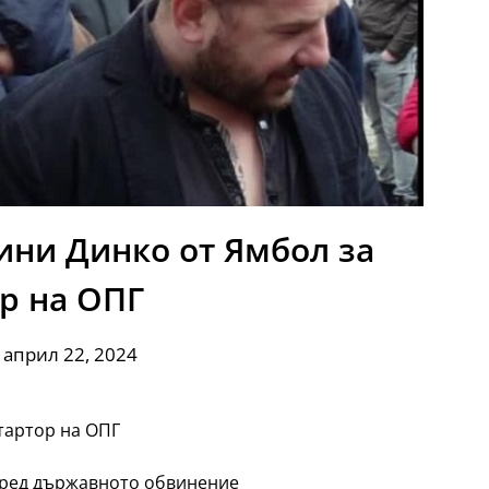
ини Динко от Ямбол за
р на ОПГ
 април 22, 2024
тартор на ОПГ
поред държавното обвинение