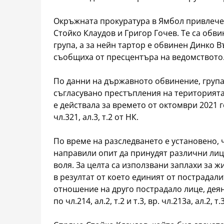
Окръжната прокуратура в Ямбол привлече
Стойко Клаудов и Григор Гочев. Те са обв
група, а за нейн тартор е обвинен Динко В
съобщиха от пресцентъра на ведомството
По данни на държавното обвинение, групат
съгласувано престъпления на територията
е действала за времето от октомври 2021 г
чл.321, ал.3, т.2 от НК.
По време на разследването е установено, 
направили опит да принудят различни лиц
воля. За целта са използвани заплахи за 
в резултат от което единият от пострадал
отношение на друго пострадало лице, дея
по чл.214, ал.2, т.2 и т.3, вр. чл.213а, ал.2, т.