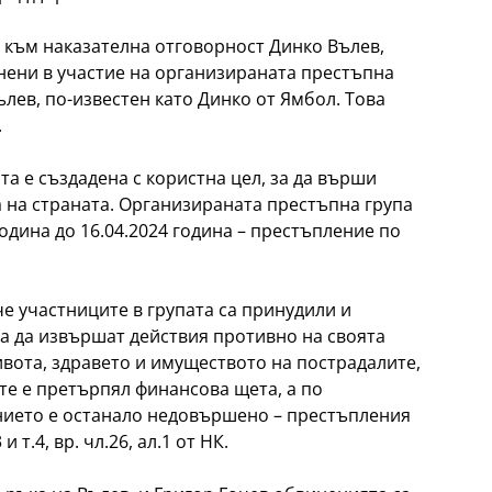
 към наказателна отговорност Динко Вълев,
инени в участие на организираната престъпна
ълев, по-известен като Динко от Ямбол. Това
.
а е създадена с користна цел, за да върши
 на страната. Организираната престъпна група
одина до 16.04.2024 година – престъпление по
че участниците в групата са принудили и
а да извършат действия противно на своята
живота, здравето и имуществото на пострадалите,
ите е претърпял финансова щета, а по
нието е останало недовършено – престъпления
3 и т.4, вр. чл.26, ал.1 от НК.