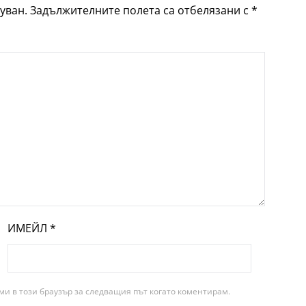
уван.
Задължителните полета са отбелязани с
*
ИМЕЙЛ
*
ми в този браузър за следващия път когато коментирам.