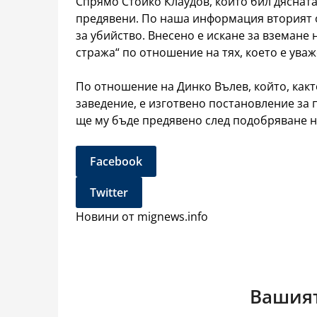
Спрямо Стойко Клаудов, който бил дясната
предявени. По наша информация вторият о
за убийство. Внесено е искане за вземане
стража“ по отношение на тях, което е ува
По отношение на Динко Вълев, който, какт
заведение, е изготвено постановление за 
ще му бъде предявено след подобряване н
Facebook
Twitter
Новини от mignews.info
Вашият