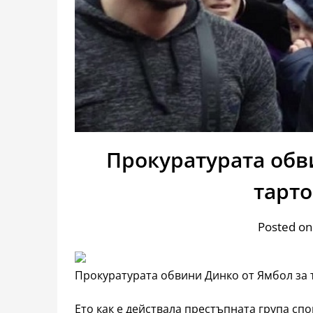
Прокуратурата обв
тарто
Posted on
Прокуратурата обвини Динко от Ямбол за 
Ето как е действала престъпната група с