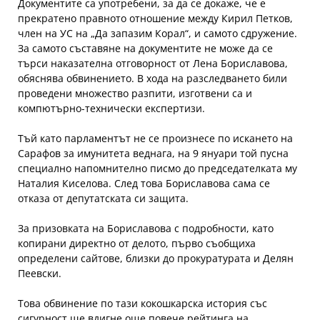
Документите са употребени, за да се докаже, че е
прекратено правното отношение между Кирил Петков,
член на УС на „Да запазим Корал“, и самото сдружение.
За самото съставяне на документите не може да се
търси наказателна отговорност от Лена Бориславова,
обяснява обвинението. В хода на разследването били
проведени множество разпити, изготвени са и
компютърно-технически експертизи.
Тъй като парламентът не се произнесе по искането на
Сарафов за имунитета веднага, на 9 януари той пусна
специално напомнително писмо до председателката му
Наталия Киселова. След това Бориславова сама се
отказа от депутатската си защита.
За призовката на Бориславова с подробности, като
копирани директно от делото, първо съобщиха
определени сайтове, близки до прокуратурата и Делян
Пеевски.
Това обвинение по тази кокошкарска история със
сигурност ще вдигне още повече рейтинга на