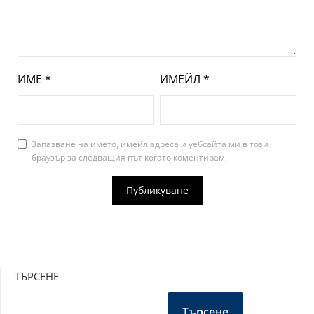
ИМЕ
*
ИМЕЙЛ
*
Запазване на името, имейл адреса и уебсайта ми в този
браузър за следващия път когато коментирам.
ТЪРСЕНЕ
Търсене