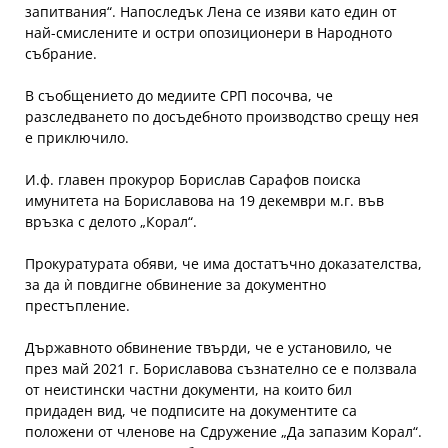
запитвания“. Напоследък Лена се изяви като един от
най-смислените и остри опозиционери в Народното
събрание.
В съобщението до медиите СРП посочва, че
разследването по досъдебното производство срещу нея
е приключило.
И.ф. главен прокурор Борислав Сарафов поиска
имунитета на Бориславова на 19 декември м.г. във
връзка с делото „Корал“.
Прокуратурата обяви, че има достатъчно доказателства,
за да ѝ повдигне обвинение за документно
престъпление.
Държавното обвинение твърди, че е установило, че
през май 2021 г. Бориславова съзнателно се е ползвала
от неистински частни документи, на които бил
придаден вид, че подписите на документите са
положени от членове на Сдружение „Да запазим Корал“.