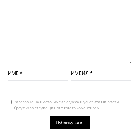
ИМЕ
*
ИМЕЙЛ
*
Запазване на името, имейл адреса и уебсайта ми в този
браузър за следващия път когато коментирам.