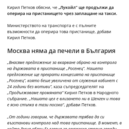
Кирил Петков обясни, че
„Лукойл“ ще продължи да
оперира на пристанището чрез заплащане на такси.
Министерството на транспорта е с пълните
възможности да оперира това пристанище, добави
Кирил Петков.
Москва няма да печели в България
„Внасяме предложение за вкарване обрано на контрола
на държавата в пристанище „Росенец“. Нашето
предложение ще прекрати концесията на пристанище
„Росенец“, която беше увеличена от служения кабинет с
24 години без мотиви“,
каза съпредседателят на
„Продължаваме промяната“
Кирил Петков в Народното
събрание.
„Нашата цел е влизането ни в Шенген и това
е ясно стъпка в тази посока“
, добави Петков.
„От години говорим, че държавата трябва да си
възстанови контрола над това пристанище. В момент, в
който Русия обяви България за вражеска страна заради