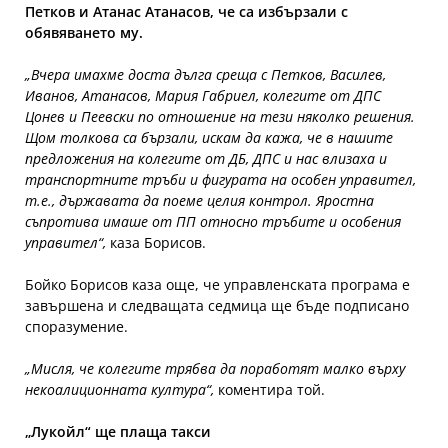
Петков и Атанас Атанасов, че са избързали с
обявяването му.
„Вчера имахме доста дълга среща с Петков, Василев,
Иванов, Атанасов, Мария Габриел, колегите от ДПС
Цонев и Пеевски по отношение на тези няколко решения.
Щом толкова са бързали, искам да кажа, че в нашите
предложения на колегите от ДБ, ДПС и нас влизаха и
транспортните тръби и фигурата на особен управител,
т.е., държавата да поеме целия контрол. Яростна
съпротива имаше от ПП относно тръбите и особения
управител“,
каза Борисов.
Бойко Борисов каза още, че управленската програма е
завършена и следващата седмица ще бъде подписано
споразумение.
„Мисля, че колегите трябва да поработят малко върху
некоалиционната култура“,
коментира той.
„Лукойл“ ще плаща такси