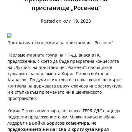
пристанище „Росенец“
Posted on юли 19, 2023
Прекратяват концесията на пристанище „Росенец“
Парламентарната група на ПП-ДБ внася в НС
предложение, с което да бъде прекратена концесията
на „Лукойл“ на пристанище „Росенец“, съобщиха в
кулоарите на парламента Кирил Петков и Атанас
Атанасов. По думите им това е стъпка, която ще върне
контрола на държавата върху ключова инфраструктура
и е стъпка към приемането ни в шенгенското
пространство.
Кирил Петков коментира, че очаква ГЕРБ-СДС също да
подкрепи предложението им. Малко по-късно обаче
лидерът на
Бойко Борисов коментира, че
предложението е и на ГЕРБ и критикува Кирил