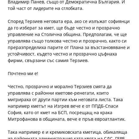
Владимир Панев, също от Демократична България. И
той част от лидерите на сглобката.
Според Терзиев неговата ера, ако се излъжат софиянци
да го изберат за кмет, ще бъде честно и прозрачно
управление на Столична община. Предполагам, че ще
управлява също толкова честно и прозрачно, както си
преразпределиха парите от Плана за възстановяване и
устойчивост, където честно и прозрачно цъфнаха
фирми, свързани със самия Терзиев.
Почтено ми е!
Честно, прозрачно и морално Терзиев смята да
управлява с районни кметове-ренегати, които
мигрираха от други партии към неговата листа. Така
например кметът на Изгрев вече е от ППДБ-Спаси
София, като от кмет на БСП, посрещащ на крака
Митрофанова в общината, вече е пръв евроатлантик.
Така например е и кремиковската кметица, обикаляща
из районната администрация като квота на СДС, ГЕРБ,