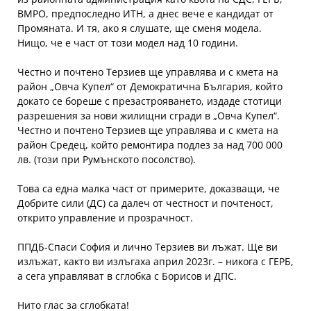
ВМРО, предпоследно ИТН, а днес вече е кандидат от
Промяната. И тя, ако я слушате, ще сменя модела.
Нищо, че е част от този модел над 10 години.
Честно и почтено Терзиев ще управлява и с кмета на
район „Овча Купел“ от Демократична България, който
докато се бореше с презастрояването, издаде стотици
разрешения за нови жилищни сгради в „Овча Купел“.
Честно и почтено Терзиев ще управлява и с кмета на
район Средец, който ремонтира подлез за над 700 000
лв. (този при Румънското посолство).
Това са една малка част от примерите, доказващи, че
Добрите сили (ДС) са далеч от честност и почтеност,
открито управление и прозрачност.
ППДБ-Спаси София и лично Терзиев ви лъжат. Ще ви
излъжат, както ви излъгаха април 2023г. – никога с ГЕРБ,
а сега управляват в сглобка с Борисов и ДПС.
Нито глас за сглобката!