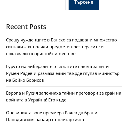
Търсене
Recent Posts
Срещу чужденците в Банско са подавани множество
сигнали – хвърляли предмети през терасите и
показвали непристойни жестове
Гуруто на либералите от жълтите павета защити
Румен Радев и размаза един твърде глупав министър
на Бойко Борисов
Европа и Русия започнаха тайни преговори за край на
войната в Украйна! Ето къде
Опозицията зове премиера Радев да брани
Пловдивския панаир от олигархията