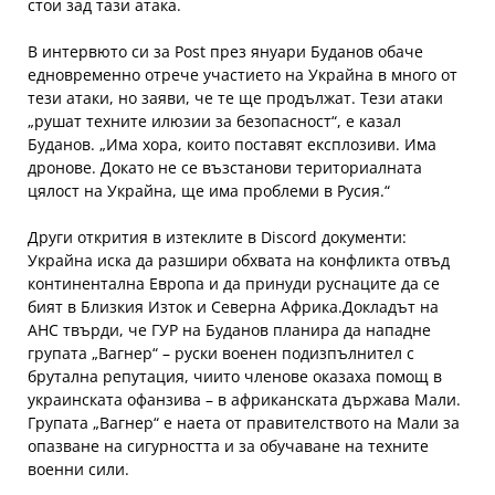
стои зад тази атака.
В интервюто си за Post през януари Буданов обаче
едновременно отрече участието на Украйна в много от
тези атаки, но заяви, че те ще продължат. Тези атаки
„рушат техните илюзии за безопасност“, е казал
Буданов. „Има хора, които поставят експлозиви. Има
дронове. Докато не се възстанови териториалната
цялост на Украйна, ще има проблеми в Русия.“
Други открития в изтеклите в Discord документи:
Украйна иска да разшири обхвата на конфликта отвъд
континентална Европа и да принуди руснаците да се
бият в Близкия Изток и Северна Африка.Докладът на
АНС твърди, че ГУР на Буданов планира да нападне
групата „Вагнер“ – руски военен подизпълнител с
брутална репутация, чиито членове оказаха помощ в
украинската офанзива – в африканската държава Мали.
Групата „Вагнер“ е наета от правителството на Мали за
опазване на сигурността и за обучаване на техните
военни сили.