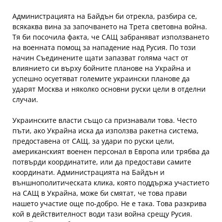
Администрацията на Байдън би отрекла, разбира се,
всякаква вина за започването на Трета световна война.
Тя би посочила факта, че САЩ забраняват използването
на военната помощ за нападение над Русия. По този
начин Съединените щати запазват голяма част от
влиянието си върху бойните планове на Украйна и
успешно осуетяват големите украински планове да
ударят Москва и няколко основни руски цели в отделни
случаи.
Украинските власти също са признавали това. Често
пъти, ако Украйна иска да използва ракетна система,
предоставена от САЩ, за удари по руски цели,
американският военен персонал в Европа или трябва да
потвърди координатите, или да предостави самите
координати. Администрацията на Байдън и
външнополитическата клика, която поддържа участието
на САЩ в Украйна, може би смятат, че това прави
нашето участие още по-добро. Не е така. Това разкрива
кой в действителност води тази война срещу Русия.