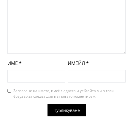
ИМЕ
*
ИМЕЙЛ
*
Запазване на името, имейл адреса и уебсайта ми в този
браузър за следващия път когато коментирам.