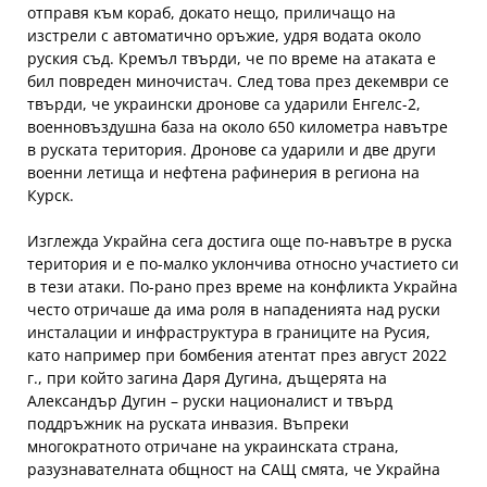
отправя към кораб, докато нещо, приличащо на
изстрели с автоматично оръжие, удря водата около
руския съд. Кремъл твърди, че по време на атаката е
бил повреден миночистач. След това през декември се
твърди, че украински дронове са ударили Енгелс-2,
военновъздушна база на около 650 километра навътре
в руската територия. Дронове са ударили и две други
военни летища и нефтена рафинерия в региона на
Курск.
Изглежда Украйна сега достига още по-навътре в руска
територия и е по-малко уклончива относно участието си
в тези атаки. По-рано през време на конфликта Украйна
често отричаше да има роля в нападенията над руски
инсталации и инфраструктура в границите на Русия,
като например при бомбения атентат през август 2022
г., при който загина Даря Дугина, дъщерята на
Александър Дугин – руски националист и твърд
поддръжник на руската инвазия. Въпреки
многократното отричане на украинската страна,
разузнавателната общност на САЩ смята, че Украйна