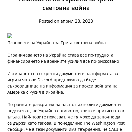
световна война
Posted on април 28, 2023
Плановете на Украйна за Трета световна война
Ограничаването на Украйна става все по-трудно, а
финансирането на военните усилия все по-рисковано
Изтичането на секретни документи в платформата за
игри и чатове Discord продължава да бъде
съкровищница на информация за прокси войната на
Америка с Русия в Украйна.
По-ранните разкрития на част от изтеклите документи
подсказват, че Украйна е животно, което е притиснато в
ъгъла. Най-новите показват, че тя може да започне да
се държи като такова. В понеделник The Washington Post
съобщи, че в тези документи има твърдения, че САЩ е