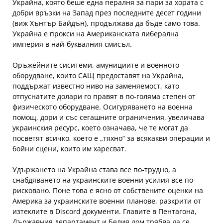
Украйна, която беше една пералня за пари за хората с
добри връзки на Запад през последните десет години
(виж Хънтър Байдън), продължава да бъде само това.
Украйна е прокси на Американската либерална
империя в най-буквалния смисъл.
Оръжейните сиситеми, амунициите и военното
оборудване, които САЩ предоставят на Украйна,
поддържат известно ниво на заменяемост, като
отпуснатите долари го правят в по-голяма степен от
физическото оборудване. Осигуряването на военна
помощ, дори и със сегашните ограничения, увеличава
украинския ресурс, което означава, че те могат да
посветят всичко, което е „тяхно“ за всякакви операции и
бойни сцени, които им харесват.
Удържането на Украйна става все по-трудно, а
снабдяването на украинските военни усилия все по-
рисковано. Поне това е ясно от собствените оценки на
Америка за украинските военни планове, разкрити от
изтеклите в Discord документи. Главите в Пентагона,
Държавния департамент и Белия дом трябва да се