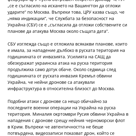
„се е съгласило на искането на Вашингтон да отложи
ударите“ по Москва. Въпреки това, ЦРУ казва също, че
„няма индикации“, че Службата за безопасност на
Украйна (СБУ) се е „съгласила да отложи собствените си
планове да атакува Москва около същата дата“.
СБУ изглежда също е отложила всякакви планове, които
е имала, за нападение дълбоко в руската територия на
годишнината от инвазията. Усилията на САЩ да
обезкуражат украинска атака на руска територия
продължиха само дотук обаче. Около седмица след
годишнината от руската инвазия Кремъл обвини
Украйна, че нейни дронове са атакували
инфраструктура в относителна близост до Москва.
Подобни атаки с дронове са нещо обичайно за
последните военни операции на Украйна на руска
територия. Миналия окртомври Русия обвини Украйна в
нападения с дронове срещу нейния черноморски флот
в Крим. Въпреки че автентичността не беше
потвърдена, видеозаписи показват дрон, който се