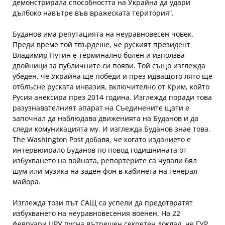
демонстрирала способността на Украйна да удари
дълбоко навътре във вражеската територия“.
Буданов има репутацията на неуравновесен човек.
Преди време той твърдеше, че руският президент
Владимир Путин е терминално болен и използва
двойници за публичните си появи. Той също изглежда
убеден, че Украйна ще победи и през идващото лято ще
отблъсне руската инвазия, включително от Крим, който
Русия анексира през 2014 година. Изглежда поради това
разузнавателният апарат на Съединените щати е
започнал да наблюдава движенията на Буданов и да
следи комуникацията му. И изглежда Буданов знае това.
The Washington Post добавя, че когато изданието е
интервюирало Буданов по повод годишнината от
избухването на войната, репортерите са чували бял
шум или музика на заден фон в кабинета на генерал-
майора.
Изглежда този път САЩ са успели да предотвратят
избухването на неуравновесения военен. На 22
февруари ЦРУ пусна вътрешен секретен доклад, че ГУР