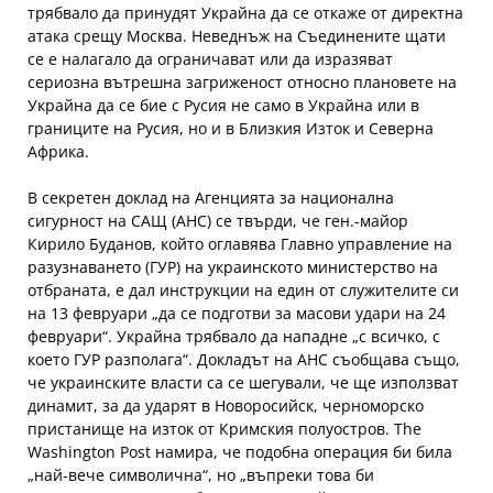
трябвало да принудят Украйна да се откаже от директна
атака срещу Москва. Неведнъж на Съединените щати
се е налагало да ограничават или да изразяват
сериозна вътрешна загриженост относно плановете на
Украйна да се бие с Русия не само в Украйна или в
границите на Русия, но и в Близкия Изток и Северна
Африка.
В секретен доклад на Агенцията за национална
сигурност на САЩ (АНС) се твърди, че ген.-майор
Кирило Буданов, който оглавява Главно управление на
разузнаването (ГУР) на украинското министерство на
отбраната, е дал инструкции на един от служителите си
на 13 февруари „да се подготви за масови удари на 24
февруари“. Украйна трябвало да нападне „с всичко, с
което ГУР разполага“. Докладът на АНС съобщава също,
че украинските власти са се шегували, че ще използват
динамит, за да ударят в Новоросийск, черноморско
пристанище на изток от Кримския полуостров. The
Washington Post намира, че подобна операция би била
„най-вече символична“, но „въпреки това би