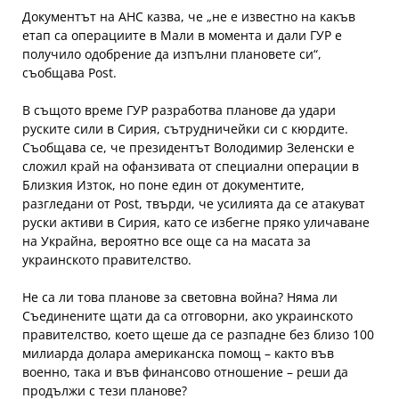
Документът на АНС казва, че „не е известно на какъв
етап са операциите в Мали в момента и дали ГУР е
получило одобрение да изпълни плановете си“,
съобщава Post.
В същото време ГУР разработва планове да удари
руските сили в Сирия, сътрудничейки си с кюрдите.
Съобщава се, че президентът Володимир Зеленски е
сложил край на офанзивата от специални операции в
Близкия Изток, но поне един от документите,
разгледани от Post, твърди, че усилията да се атакуват
руски активи в Сирия, като се избегне пряко уличаване
на Украйна, вероятно все още са на масата за
украинското правителство.
Не са ли това планове за световна война? Няма ли
Съединените щати да са отговорни, ако украинското
правителство, което щеше да се разпадне без близо 100
милиарда долара американска помощ – както във
военно, така и във финансово отношение – реши да
продължи с тези планове?