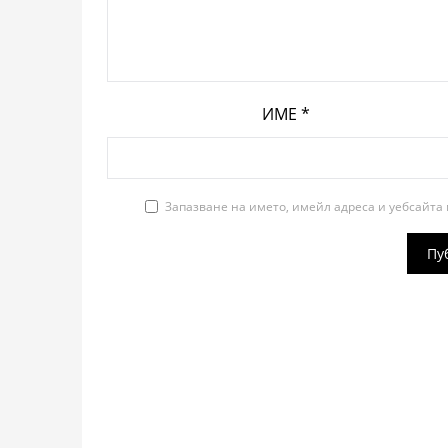
ИМЕ
*
Запазване на името, имейл адреса и уебсайта 