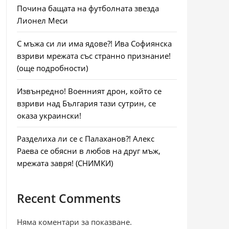
Почина бащата на футболната звезда
Лионел Меси
С мъжа си ли има ядове?! Ива Софиянска
взриви мрежата със странно признание!
(още подробности)
Извънредно! Военният дрон, който се
взриви над България тази сутрин, се
оказа украински!
Разделиха ли се с Палаханов?! Алекс
Раева се обясни в любов на друг мъж,
мрежата завря! (СНИМКИ)
Recent Comments
Няма коментари за показване.