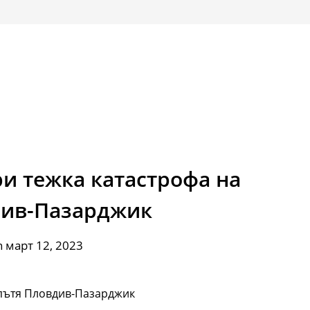
и тежка катастрофа на
див-Пазарджик
n март 12, 2023
 пътя Пловдив-Пазарджик