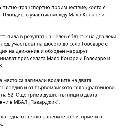
о пътно–транспортно произшествие, което е
 – Пловдив, в участъка между Мало Конаре и
тъпила в резултат на челен сблъсък на два леки
лед, участъкът на шосето до село Говедаре е
ция на движение и обходен маршрут.
инават през селата Мало Конаре и Говедаре и
8.
на място са загинали водачите на двата
от Пловдив и от първомайското село Драгойново.
на 52. Още трима души, пътници в двата
нени в МБАЛ „Пазарджик“.
ла една от тежко ранените жени, приети в
к.