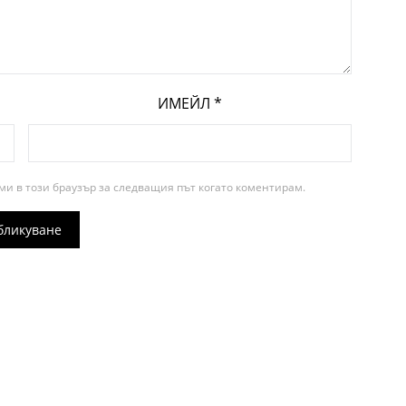
ИМЕЙЛ
*
ми в този браузър за следващия път когато коментирам.