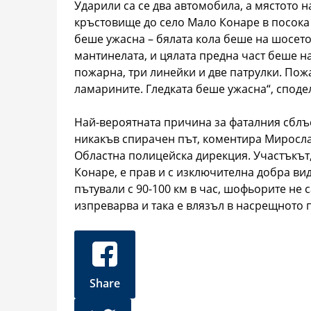
Ударили са се два автомобила, а мястото 
кръстовище до село Мало Конаре в посока
беше ужасна – бялата кола беше на шосето
мантинелата, и цялата предна част беше н
пожарна, три линейки и две патрулки. Пож
ламарините. Гледката беше ужасна“, споде
Най-вероятната причина за фаталния сблъс
никакъв спирачен път, коментира Миросла
Областна полицейска дирекция. Участъкът,
Конаре, е прав и с изключителна добра вид
пътували с 90-100 км в час, шофьорите не 
изпреварва и така е влязъл в насрещното п
Share