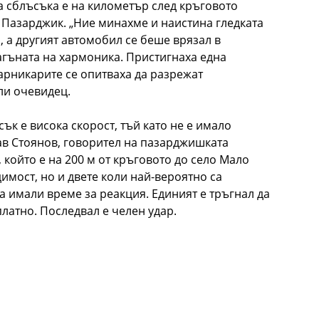
на сблъсъка е на километър след кръговото
 Пазарджик. „Ние минахме и наистина гледката
, а другият автомобил се беше врязал в
агъната на хармоника. Пристигнаха една
арникарите се опитваха да разрежат
ли очевидец.
ък е висока скорост, тъй като не е имало
в Стоянов, говорител на пазарджишката
 който е на 200 м от кръговото до село Мало
имост, но и двете коли най-вероятно са
са имали време за реакция. Единият е тръгнал да
латно. Последвал е челен удар.