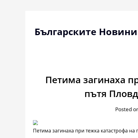
Skip
to
content
Българските Новини
Петима загинаха пр
пътя Плов
Posted o
Петима загинаха при тежка катастрофа на