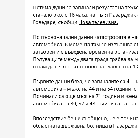
Петима души са загинали резултат на тежк
станало около 16 часа, на пътя Пазарджик
Говедаре, съобщи
Нова телевизия.
По първоначални данни катастрофата е нас
автомобила. В момента там се извършва ог
затворен и е въведена временна организа
Пътуващите между двата града трябва да м
оттам да се върнат отново на главен път 1-
Първите данни бяха, че загиналите са 4 – 
автомобила – мъже на 44 и на 64 години, 
Починали са още мъж на 71 години и жена 
автомобила на 30, 52 и 48 години са наста
Впоследствие беше съобщено, че е почина
областната държавна болница в Пазарджи