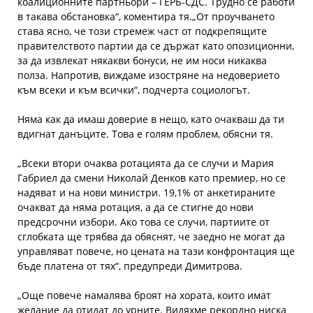
коалиционните партньори – ГЕРБ-СДС. Трудно се работи
в такава обстановка“, коментира тя.„От проучването
става ясно, че този стремеж част от подкрепящите
правителството партии да се държат като опозиционни,
за да извлекат някакви бонуси, не им носи никаква
полза. Напротив, виждаме изостряне на недоверието
към всеки и към всички“, подчерта социологът.
Няма как да имаш доверие в нещо, като очакваш да ти
вдигнат данъците. Това е голям проблем, обясни тя.
„Всеки втори очаква ротацията да се случи и Мария
Габриел да смени Николай Денков като премиер, но се
надяват и на нови министри. 19,1% от анкетираните
очакват да няма ротация, а да се стигне до нови
предсрочни избори. Ако това се случи, партиите от
сглобката ще трябва да обяснят, че заедно не могат да
управляват повече, но цената на тази конфронтация ще
бъде платена от тях“, предупреди Димитрова.
„Още повече намалява броят на хората, които имат
желание да отидат до урните. Видяхме рекордно ниска