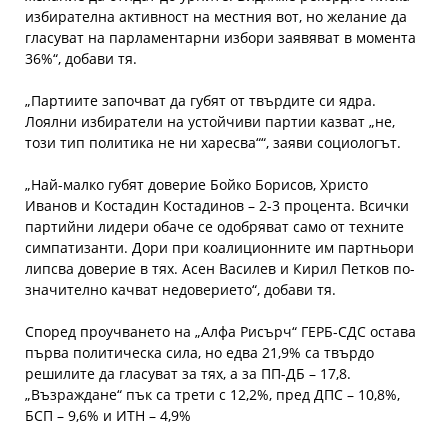
избирателна активност на местния вот, но желание да
гласуват на парламентарни избори заявяват в момента
36%“, добави тя.
„Партиите започват да губят от твърдите си ядра.
Лоялни избиратели на устойчиви партии казват „не,
този тип политика не ни харесва““, заяви социологът.
„Най-малко губят доверие Бойко Борисов, Христо
Иванов и Костадин Костадинов – 2-3 процента. Всички
партийни лидери обаче се одобряват само от техните
симпатизанти. Дори при коалиционните им партньори
липсва доверие в тях. Асен Василев и Кирил Петков по-
значително качват недоверието“, добави тя.
Според проучването на „Алфа Рисърч“ ГЕРБ-СДС остава
първа политическа сила, но едва 21,9% са твърдо
решилите да гласуват за тях, а за ПП-ДБ – 17,8.
„Възраждане“ пък са трети с 12,2%, пред ДПС – 10,8%,
БСП – 9,6% и ИТН – 4,9%