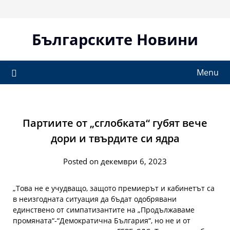
Skip
to
content
Българските Новини
Menu
Партиите от „сглобката“ губят вече
дори и твърдите си ядра
Posted on декември 6, 2023
„Това не е учудващо, защото премиерът и кабинетът са
в неизгодната ситуация да бъдат одобрявани
единствено от симпатизантите на „Продължаваме
промяната“-“Демократична България“, но не и от