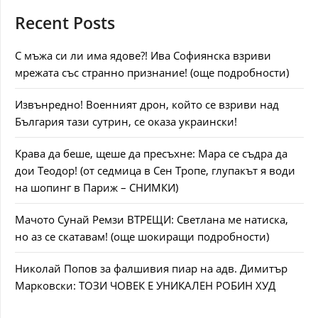
Recent Posts
С мъжа си ли има ядове?! Ива Софиянска взриви
мрежата със странно признание! (още подробности)
Извънредно! Военният дрон, който се взриви над
България тази сутрин, се оказа украински!
Крава да беше, щеше да пресъхне: Мара се съдра да
дои Теодор! (от седмица в Сен Тропе, глупакът я води
на шопинг в Париж – СНИМКИ)
Мачото Сунай Ремзи ВТРЕЩИ: Светлана ме натиска,
но аз се скатавам! (още шокиращи подробности)
Николай Попов за фалшивия пиар на адв. Димитър
Марковски: ТОЗИ ЧОВЕК Е УНИКАЛЕН РОБИН ХУД