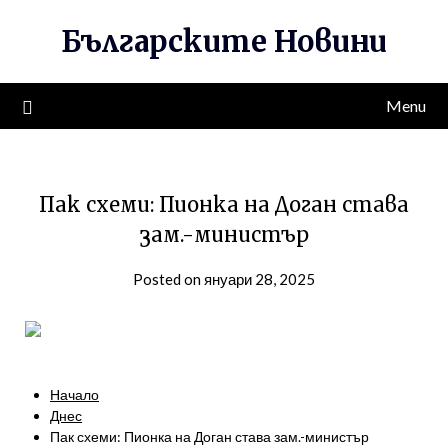
Skip
Българските Новини
to
content
Menu
Пак схеми: Пионка на Доган става
зам.-министър
Posted on януари 28, 2025
Начало
Днес
Пак схеми: Пионка на Доган става зам.-министър